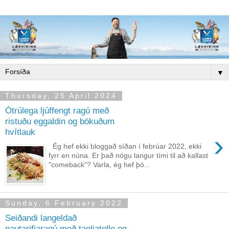
▼
Thursday, 25 April 2024
Ótrúlega ljúffengt ragú með
ristuðu eggaldin og bökuðum
hvítlauk
›
Ég hef ekki bloggað síðan í febrúar 2022, ekki
fyrr en núna. Er það nógu langur tími til að kallast
"comeback"? Varla, ég hef þó...
Sunday, 6 February 2022
Seiðandi langeldað
nautarifjaragú með tagliatelle og