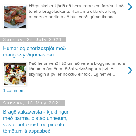
›
Hörpuskel er kjörið að bera fram sem forrétt til að
tendra bragðlaukana. Hana má ekki elda lengi,
annars er hætta á að hún verði gúmmíkennd ...
Sunday, 25 July 2021
Humar og chorizospjót með
mangó-sýrðrjómasósu
›
Það hefur verið lítið um að vera á blogginu mínu á
liðnum mánuðum. Biðst velvirðingar á því. En
skýringin á því er nokkuð einföld. Ég hef ve...
1 comment:
Sunday, 16 May 2021
Bragðlaukaveisla - kjúklingur
með parma, pistacíuhnetum,
västerbottenosti og piccolo
tómötum á aspasbeði