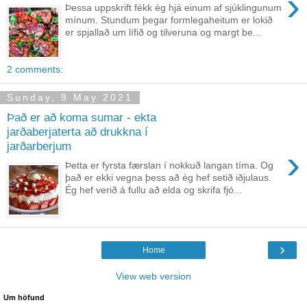
›
Þessa uppskrift fékk ég hjá einum af sjúklingunum
mínum. Stundum þegar formlegaheitum er lokið
er spjallað um lífið og tilveruna og margt be...
2 comments:
Sunday, 9 May 2021
Það er að koma sumar - ekta
jarðaberjaterta að drukkna í
jarðarberjum
›
Þetta er fyrsta færslan í nokkuð langan tíma. Og
það er ekki vegna þess að ég hef setið iðjulaus.
Ég hef verið á fullu að elda og skrifa fjó...
›
Home
View web version
Um höfund