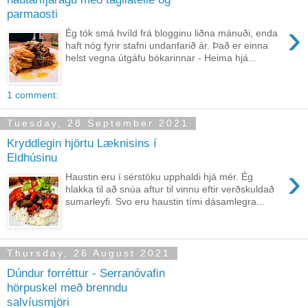
parmaosti
›
Ég tók smá hvíld frá blogginu liðna mánuði, enda
haft nóg fyrir stafni undanfarið ár. Það er einna
helst vegna útgáfu bókarinnar - Heima hjá...
1 comment:
Tuesday, 28 September 2021
Kryddlegin hjörtu Læknisins í
Eldhúsinu
›
Haustin eru í sérstöku upphaldi hjá mér. Ég
hlakka til að snúa aftur til vinnu eftir verðskuldað
sumarleyfi. Svo eru haustin tími dásamlegra...
Thursday, 26 August 2021
Dúndur forréttur - Serranóvafin
hörpuskel með brenndu
salvíusmjöri