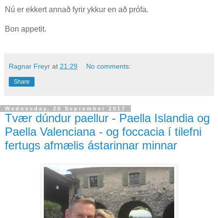
Nú er ekkert annað fyrir ykkur en að prófa.
Bon appetit.
Ragnar Freyr
at
21:29
No comments:
Share
Wednesday, 20 September 2017
Tvær dúndur paellur - Paella Islandia og
Paella Valenciana - og foccacia í tilefni
fertugs afmælis ástarinnar minnar