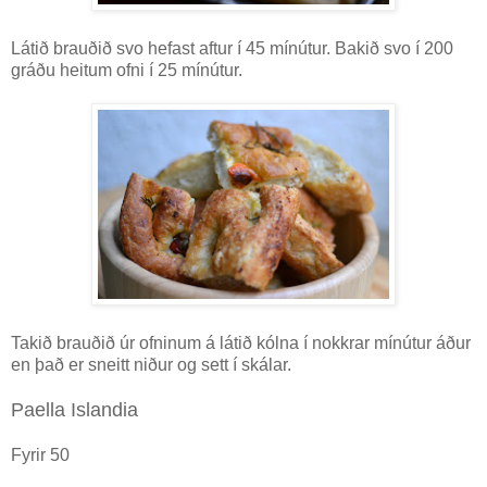
Látið brauðið svo hefast aftur í 45 mínútur. Bakið svo í 200
gráðu heitum ofni í 25 mínútur.
Takið brauðið úr ofninum á látið kólna í nokkrar mínútur áður
en það er sneitt niður og sett í skálar.
Paella Islandia
Fyrir 50