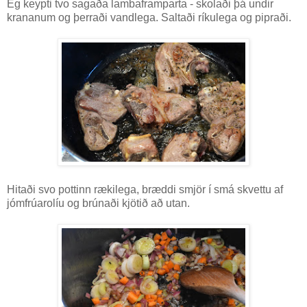
Ég keypti tvo sagaða lambaframparta - skolaði þá undir
krananum og þerraði vandlega. Saltaði ríkulega og pipraði.
Hitaði svo pottinn rækilega, bræddi smjör í smá skvettu af
jómfrúarolíu og brúnaði kjötið að utan.