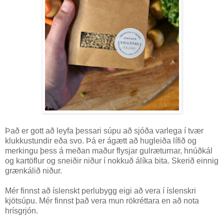
Það er gott að leyfa þessari súpu að sjóða varlega í tvær
klukkustundir eða svo. Þá er ágætt að hugleiða lífið og
merkingu þess á meðan maður flysjar gulræturnar, hnúðkál
og kartöflur og sneiðir niður í nokkuð álíka bita. Skerið einnig
grænkálið niður.
Mér finnst að íslenskt perlubygg eigi að vera í íslenskri
kjötsúpu. Mér finnst það vera mun rökréttara en að nota
hrísgrjón.