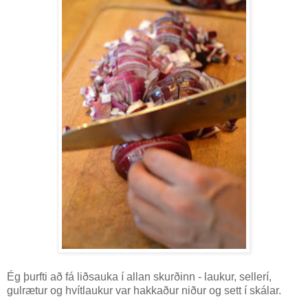
Ég þurfti að fá liðsauka í allan skurðinn - laukur, sellerí,
gulrætur og hvítlaukur var hakkaður niður og sett í skálar.