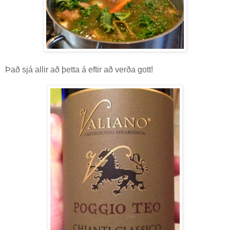
Það sjá allir að þetta á eftir að verða gott!