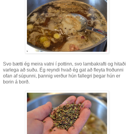
Svo bætti ég meira vatni í pottinn, svo lambakrafti og hitaði
varlega að suðu. Ég reyndi hvað ég gat að fleyta froðunni
ofan af súpunni, þannig verður hún fallegri þegar hún er
borin á borð.