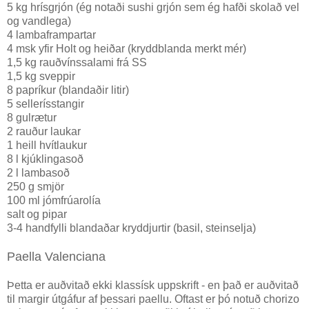
5 kg hrísgrjón (ég notaði sushi grjón sem ég hafði skolað vel
og vandlega)
4 lambaframpartar
4 msk yfir Holt og heiðar (kryddblanda merkt mér)
1,5 kg rauðvínssalami frá SS
1,5 kg sveppir
8 papríkur (blandaðir litir)
5 sellerísstangir
8 gulrætur
2 rauður laukar
1 heill hvítlaukur
8 l kjúklingasoð
2 l lambasoð
250 g smjör
100 ml jómfrúarolía
salt og pipar
3-4 handfylli blandaðar kryddjurtir (basil, steinselja)
Paella Valenciana
Þetta er auðvitað ekki klassísk uppskrift - en það er auðvitað
til margir útgáfur af þessari paellu. Oftast er þó notuð chorizo