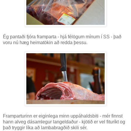
Ég pantaði fjóra framparta - hjá félögum mínum í SS - það
voru nú hæg heimatökin að redda þessu.
Framparturinn er eiginlega minn uppáhaldsbiti - mér finnst
hann alveg dásamlegur langeldaður - kjötið er vel fituríkt og
það tryggir líka að lambabragðið skili sér.