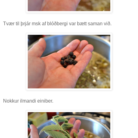
Tvær til þrjár msk af blóðbergi var bætt saman við.
Nokkur ilmandi einiber.