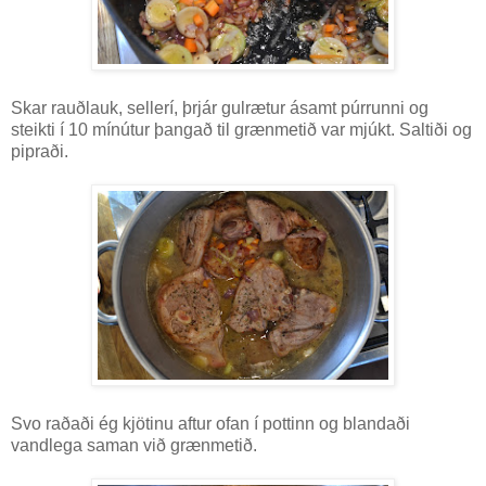
Skar rauðlauk, sellerí, þrjár gulrætur ásamt púrrunni og
steikti í 10 mínútur þangað til grænmetið var mjúkt. Saltiði og
pipraði.
Svo raðaði ég kjötinu aftur ofan í pottinn og blandaði
vandlega saman við grænmetið.