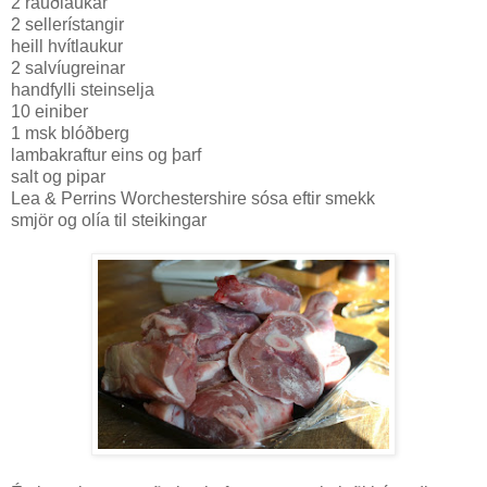
2 rauðlaukar
2 sellerístangir
heill hvítlaukur
2 salvíugreinar
handfylli steinselja
10 einiber
1 msk blóðberg
lambakraftur eins og þarf
salt og pipar
Lea & Perrins Worchestershire sósa eftir smekk
smjör og olía til steikingar