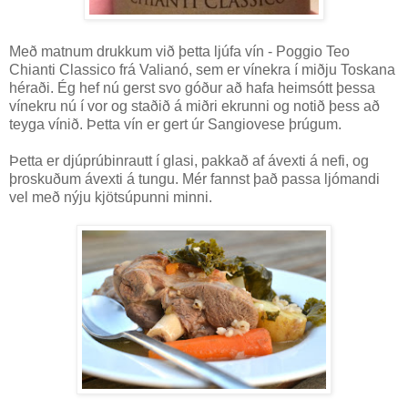
Með matnum drukkum við þetta ljúfa vín - Poggio Teo
Chianti Classico frá Valianó, sem er vínekra í miðju Toskana
héraði. Ég hef nú gerst svo góður að hafa heimsótt þessa
vínekru nú í vor og staðið á miðri ekrunni og notið þess að
teyga vínið. Þetta vín er gert úr Sangiovese þrúgum.
Þetta er djúprúbinrautt í glasi, pakkað af ávexti á nefi, og
þroskuðum ávexti á tungu. Mér fannst það passa ljómandi
vel með nýju kjötsúpunni minni.