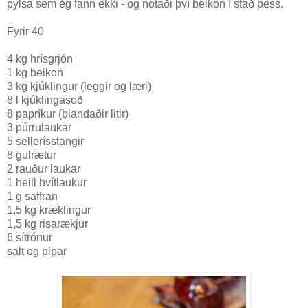
pylsa sem ég fann ekki - og notaði því beikon í stað þess.
Fyrir 40
4 kg hrísgrjón
1 kg beikon
3 kg kjúklingur (leggir og læri)
8 l kjúklingasoð
8 papríkur (blandaðir litir)
3 púrrulaukar
5 sellerísstangir
8 gulrætur
2 rauður laukar
1 heill hvítlaukur
1 g saffran
1,5 kg kræklingur
1,5 kg risarækjur
6 sítrónur
salt og pipar