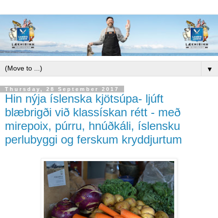
▼
Thursday, 28 September 2017
Hin nýja íslenska kjötsúpa- ljúft
blæbrigði við klassískan rétt - með
mirepoix, púrru, hnúðkáli, íslensku
perlubyggi og ferskum kryddjurtum