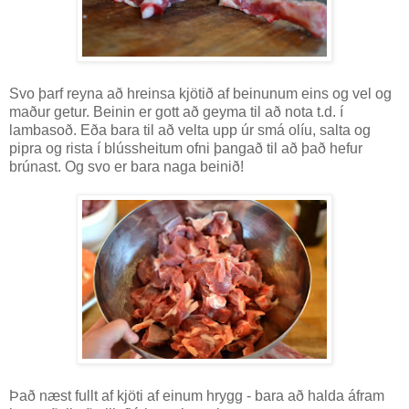
Svo þarf reyna að hreinsa kjötið af beinunum eins og vel og
maður getur. Beinin er gott að geyma til að nota t.d. í
lambasoð. Eða bara til að velta upp úr smá olíu, salta og
pipra og rista í blússheitum ofni þangað til að það hefur
brúnast. Og svo er bara naga beinið!
Það næst fullt af kjöti af einum hrygg - bara að halda áfram