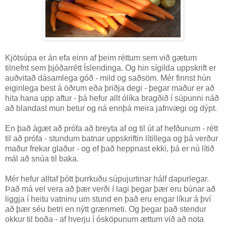
Kjötsúpa er án efa einn af þeim réttum sem við gætum
tilnefnt sem þjóðarrétt Íslendinga. Og hin sígilda uppskrift er
auðvitað dásamlega góð - mild og saðsöm. Mér finnst hún
eiginlega best á öðrum eða þriðja degi - þegar maður er að
hita hana upp aftur - þá hefur allt ólíka bragðið í súpunni náð
að blandast mun betur og ná ennþá meira jafnvægi og dýpt.
En það ágæt að prófa að breyta af og til út af hefðunum - rétt
til að prófa - stundum batnar uppskriftin lítillega og þá verður
maður frekar glaður - og ef það heppnast ekki, þá er nú lítið
mál að snúa til baka.
Mér hefur alltaf þótt þurrkuðu súpujurtinar hálf dapurlegar.
Það má vel vera að þær verði í lagi þegar þær eru búnar að
liggja í heitu vatninu um stund en það eru engar líkur á því
að þær séu betri en nýtt grænmeti. Og þegar það stendur
okkur til boða - af hverju í ósköpunum ættum við að nota