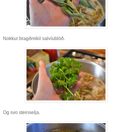
Nokkur bragðmikil salvíublöð.
Og svo steinselja.