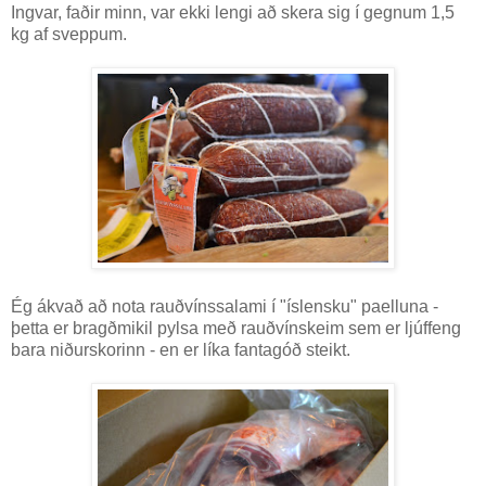
Ingvar, faðir minn, var ekki lengi að skera sig í gegnum 1,5
kg af sveppum.
Ég ákvað að nota rauðvínssalami í "íslensku" paelluna -
þetta er bragðmikil pylsa með rauðvínskeim sem er ljúffeng
bara niðurskorinn - en er líka fantagóð steikt.