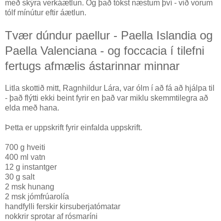
með skýra verkáætlun. Og það tókst næstum því - við vorum
tólf mínútur eftir áætlun.
Tvær dúndur paellur - Paella Islandia og
Paella Valenciana - og foccacia í tilefni
fertugs afmælis ástarinnar minnar
Litla skottið mitt, Ragnhildur Lára, var ólm í að fá að hjálpa til
- það flýtti ekki beint fyrir en það var miklu skemmtilegra að
elda með hana.
Þetta er uppskrift fyrir einfalda uppskrift.
700 g hveiti
400 ml vatn
12 g instantger
30 g salt
2 msk hunang
2 msk jómfrúarolía
handfylli ferskir kirsuberjatómatar
nokkrir sprotar af rósmaríni