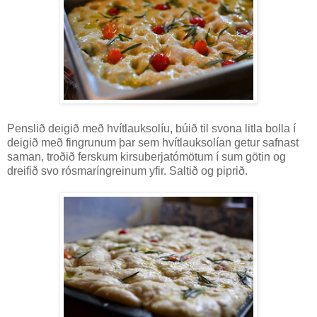
Penslið deigið með hvítlauksolíu, búið til svona litla bolla í
deigið með fingrunum þar sem hvítlauksolían getur safnast
saman, troðið ferskum kirsuberjatómötum í sum götin og
dreifið svo rósmaríngreinum yfir. Saltið og piprið.