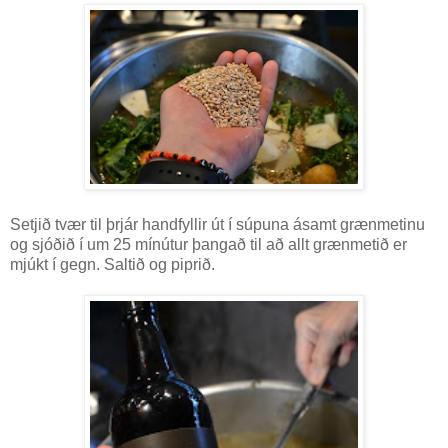
Setjið tvær til þrjár handfyllir út í súpuna ásamt grænmetinu
og sjóðið í um 25 mínútur þangað til að allt grænmetið er
mjúkt í gegn. Saltið og piprið.