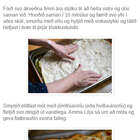
Fáið svo ákveðna fimm ára stúlku til að hella vatni og olíu
saman við. Hnoðið saman í 10 mínútur og færið svo yfir í
aðra skál, smurða með olíu og hyljið með viskastykki og látið
hefjast í tvær til þrjár klukkustundir.
Smyrjið eldfast mót með jómfrúarolíu (eða hvítlauksolíu) og
fletjið svo deigið út vandlega. Amma Lilja sá um að móta og
gera flatbrauðin svona falleg.