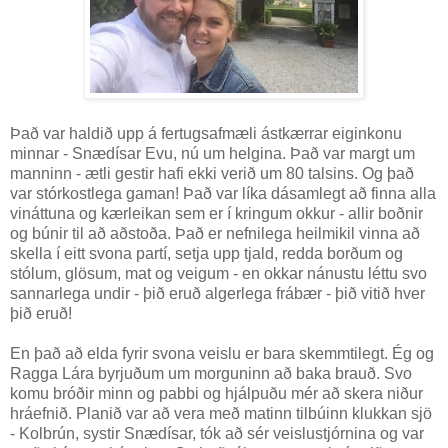
Það var haldið upp á fertugsafmæli ástkærrar eiginkonu
minnar - Snædísar Evu, nú um helgina. Það var margt um
manninn - ætli gestir hafi ekki verið um 80 talsins. Og það
var stórkostlega gaman! Það var líka dásamlegt að finna alla
vináttuna og kærleikan sem er í kringum okkur - allir boðnir
og búnir til að aðstoða. Það er nefnilega heilmikil vinna að
skella í eitt svona partí, setja upp tjald, redda borðum og
stólum, glösum, mat og veigum - en okkar nánustu léttu svo
sannarlega undir - þið eruð algerlega frábær - þið vitið hver
þið eruð!
En það að elda fyrir svona veislu er bara skemmtilegt. Ég og
Ragga Lára byrjuðum um morguninn að baka brauð. Svo
komu bróðir minn og pabbi og hjálpuðu mér að skera niður
hráefnið. Planið var að vera með matinn tilbúinn klukkan sjö
- Kolbrún, systir Snædísar, tók að sér veislustjórnina og var