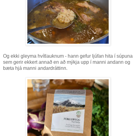
Og ekki gleyma hvítlauknum - hann gefur ljúfan hita í súpuna
sem gerir ekkert annað en að mýkja upp í manni andann og
bæta hjá manni andardráttinn.