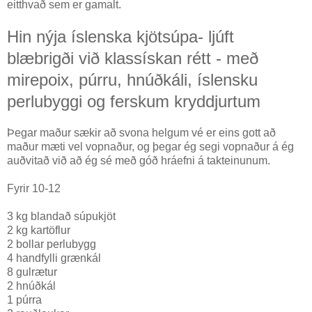
eitthvað sem er gamalt.
Hin nýja íslenska kjötsúpa- ljúft
blæbrigði við klassískan rétt - með
mirepoix, púrru, hnúðkáli, íslensku
perlubyggi og ferskum kryddjurtum
Þegar maður sækir að svona helgum vé er eins gott að
maður mæti vel vopnaður, og þegar ég segi vopnaður á ég
auðvitað við að ég sé með góð hráefni á takteinunum.
Fyrir 10-12
3 kg blandað súpukjöt
2 kg kartöflur
2 bollar perlubygg
4 handfylli grænkál
8 gulrætur
2 hnúðkál
1 púrra