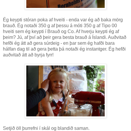
Ég keypti stóran poka af hveiti - enda var ég að baka mörg
brauð. Ég notaði 350 g af þessu á móti 350 g af Tipo 00
hveiti sem ég keypti í Brauð og Co. Af hverju keypti ég af
þeim? Jú, af því að þeir gera besta brauð á Íslandi. Auðvitað
hefði ég átt að gera súrdeig - en þar sem ég hafði bara
hálfan dag til að gera þetta þá notaði ég instantger. Ég hefði
auðvitað átt að byrja fyrr!
Setjið öll þurrefni í skál og blandið saman.