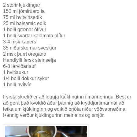
2 stórir kjúklingar
150 ml jómfrúarolía
75 ml hvítvínsedik
25 ml balsamic edik
1 bolli grænar ólívur
1 bolli svartar kalamata olífur
3-4 msk kapers
35 niðurskornar sveskjur
2 msk þurrt oregano
Handfylli fersk steinselja
6-8 lárviðarlauf
1 hvítlaukur
1/4 bolli dökkur sykur
1 bolli hvítvín
Fyrsta skrefið er að leggja kjúklinginn í marineringu. Best er
að gera það kvöldið áður þannig að kryddjurtirnar nái að
leika um kjúklinginn og edikið brjóta niður vöðvaþræðina.
Þannig verður kjúklingurinn meir eins og smjör.