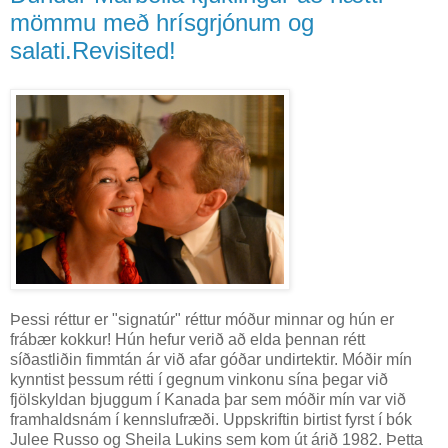
mömmu með hrísgrjónum og
salati.Revisited!
Þessi réttur er "signatúr" réttur móður minnar og hún er
frábær kokkur! Hún hefur verið að elda þennan rétt
síðastliðin fimmtán ár við afar góðar undirtektir. Móðir mín
kynntist þessum rétti í gegnum vinkonu sína þegar við
fjölskyldan bjuggum í Kanada þar sem móðir mín var við
framhaldsnám í kennslufræði. Uppskriftin birtist fyrst í bók
Julee Russo og Sheila Lukins sem kom út árið 1982. Þetta