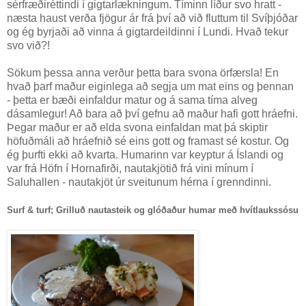
sérfræðiréttindi í gigtarlækningum. Tíminn líður svo hratt -
næsta haust verða fjögur ár frá því að við fluttum til Svíþjóðar
og ég byrjaði að vinna á gigtardeildinni í Lundi. Hvað tekur
svo við?!
Sökum þessa anna verður þetta bara svona örfærsla! En
hvað þarf maður eiginlega að segja um mat eins og þennan
- þetta er bæði einfaldur matur og á sama tíma alveg
dásamlegur! Að bara að því gefnu að maður hafi gott hráefni.
Þegar maður er að elda svona einfaldan mat þá skiptir
höfuðmáli að hráefnið sé eins gott og framast sé kostur. Og
ég þurfti ekki að kvarta. Humarinn var keyptur á Íslandi og
var frá Höfn í Hornafirði, nautakjötið frá vini mínum í
Saluhallen - nautakjöt úr sveitunum hérna í grenndinni.
Surf & turf; Grilluð nautasteik og glóðaður humar með hvítlaukssósu