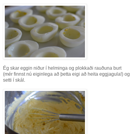
Ég skar eggin niður í helminga og plokkaði rauðuna burt
(mér finnst nú eiginlega að þetta eigi að heita eggjagula!) og
setti í skál.