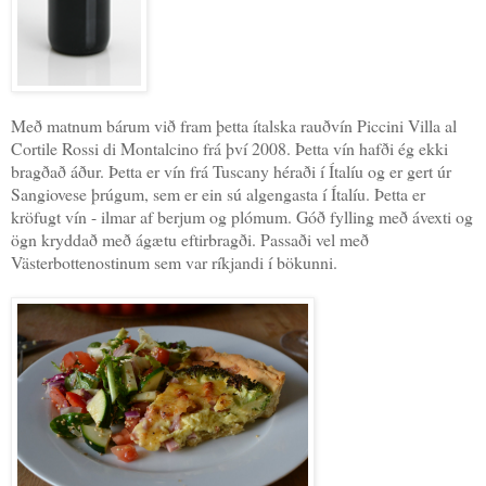
Með matnum bárum við fram þetta ítalska rauðvín Piccini Villa al
Cortile Rossi di Montalcino frá því 2008. Þetta vín hafði ég ekki
bragðað áður. Þetta er vín frá Tuscany héraði í Ítalíu og er gert úr
Sangiovese þrúgum, sem er ein sú algengasta í Ítalíu. Þetta er
kröfugt vín - ilmar af berjum og plómum. Góð fylling með ávexti og
ögn kryddað með ágætu eftirbragði. Passaði vel með
Västerbottenostinum sem var ríkjandi í bökunni.