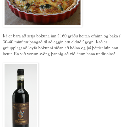
Þá er bara að setja bökuna inn í 160 gráðu heitan ofninn og baka í
30-40 mínútur þangað til að eggin eru elduð í gegn. Það er
gráupplagt að leyfa bökunni síðan að kólna og þá þéttist hún enn
betur. En við vorum svöng þannig að við átum hana undir eins!