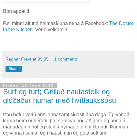
Bon appetit!
P.s. minni aftur á heimasíðuna mína á Facebook:
The Doctor
in the Kitchen
. Verið velkomin!
Ragnar Freyr
at
09:35
1 comment:
Share
Friday, 15 June 2012
Surf og turf; Grilluð nautasteik og
glóðaður humar með hvítlaukssósu
Það hefur verið ansi annasamt síðastliðna daga. Ég var að
koma heim úr héraði, þar sem var nóg að gera og núna á
mánudaginn hóf ég störf á nýrnadeildinni í Lundi. Þar mun
ég vinna í sumar og í haust mun ég geta sótt um