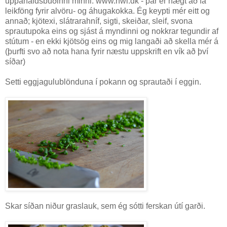
uppáhaldsbúðinni minni. www.hwl.dk - þar er hægt að fá
leikföng fyrir alvöru- og áhugakokka. Ég keypti mér eitt og
annað; kjötexi, slátrarahníf, sigti, skeiðar, sleif, svona
sprautupoka eins og sjást á myndinni og nokkrar tegundir af
stútum - en ekki kjötsög eins og mig langaði að skella mér á
(þurfti svo að nota hana fyrir næstu uppskrift en vík að því
síðar)
Setti eggjagulublönduna í pokann og sprautaði í eggin.
Skar síðan niður graslauk, sem ég sótti ferskan útí garði.