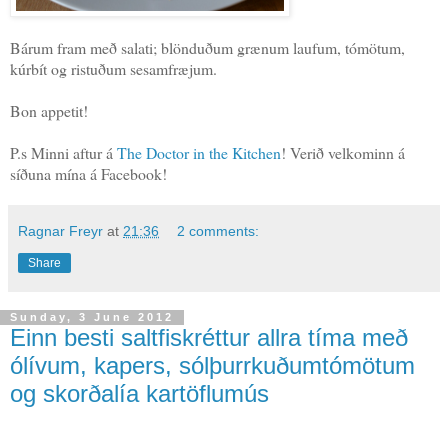
Bárum fram með salati; blönduðum grænum laufum, tómötum,
kúrbít og ristuðum sesamfræjum.
Bon appetit!
P.s Minni aftur á
The Doctor in the Kitchen
! Verið velkominn á
síðuna mína á Facebook!
Ragnar Freyr
at
21:36
2 comments:
Share
Sunday, 3 June 2012
Einn besti saltfiskréttur allra tíma með
ólívum, kapers, sólþurrkuðumtómötum
og skorðalía kartöflumús