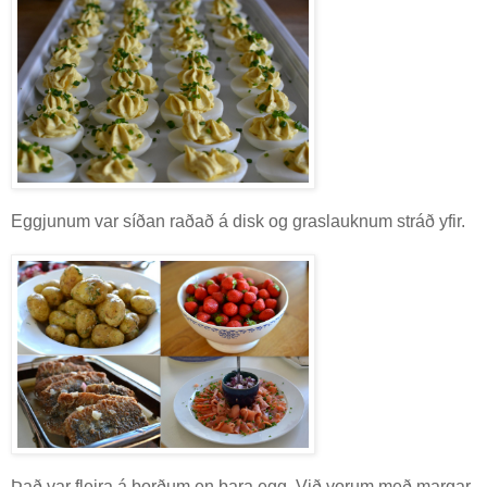
Eggjunum var síðan raðað á disk og graslauknum stráð yfir.
Það var fleira á borðum en bara egg. Við vorum með margar