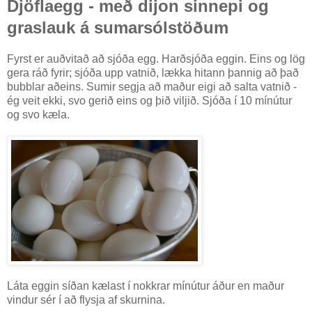
Djöflaegg - með dijon sinnepi og
graslauk á sumarsólstöðum
Fyrst er auðvitað að sjóða egg. Harðsjóða eggin. Eins og lög
gera ráð fyrir; sjóða upp vatnið, lækka hitann þannig að það
bubblar aðeins. Sumir segja að maður eigi að salta vatnið -
ég veit ekki, svo gerið eins og þið viljið. Sjóða í 10 mínútur
og svo kæla.
Láta eggin síðan kælast í nokkrar mínútur áður en maður
vindur sér í að flysja af skurnina.