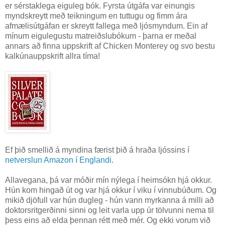
er sérstaklega eiguleg bók. Fyrsta útgáfa var einungis
myndskreytt með teikningum en tuttugu og fimm ára
afmælisútgáfan er skreytt fallega með ljósmyndum. Ein af
mínum eigulegustu matreiðslubókum - þarna er meðal
annars að finna uppskrift af Chicken Monterey og svo bestu
kalkúnauppskrift allra tíma!
Ef þið smellið á myndina færist þið á hraða ljóssins í
netverslun Amazon í Englandi
.
Allavegana, þá var móðir mín nýlega í heimsókn hjá okkur.
Hún kom hingað út og var hjá okkur í viku í vinnubúðum. Og
mikið djöfull var hún dugleg - hún vann myrkanna á milli að
doktorsritgerðinni sinni og leit varla upp úr tölvunni nema til
þess eins að elda þennan rétt með mér. Og ekki vorum við