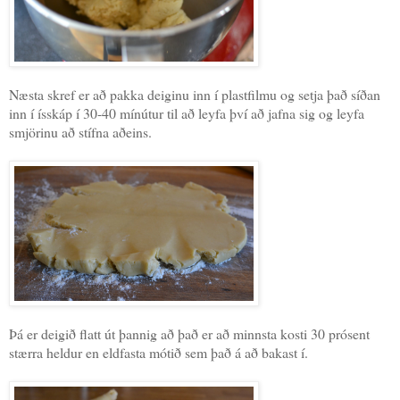
Næsta skref er að pakka deiginu inn í plastfilmu og setja það síðan
inn í ísskáp í 30-40 mínútur til að leyfa því að jafna sig og leyfa
smjörinu að stífna aðeins.
Þá er deigið flatt út þannig að það er að minnsta kosti 30 prósent
stærra heldur en eldfasta mótið sem það á að bakast í.