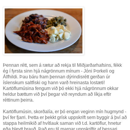
Þennan rétt, sem á rætur að rekja til Miðjarðarhafsins, fékk
ég í fyrsta sinn hjá nágrönnum mínum - Jóni Þorkeli og
Álfhildi. Þau báru fram þennan dýrindisrétt gerðan úr
íslenskum saltfiski og hann varð hreinasta lostæti!
Kartöflumúsina fengum við þó ekki hjá nágrönnum okkar
heldur bættum við því þegar við reyndum að líkja eftir
réttinum þeirra.
Kartöflumúsin, skorðalía, er þó engan veginn mín hugmynd -
því fer fjarri. Þetta er þekkt grísk uppskrift sem byggir á því að
stappa heilmikið af hvítlauk saman við t.d. kartöflur, hnetur
eða bleytt brauð. Það eru til margar uppskriftir af þessari