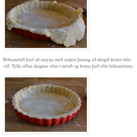
Bökumótið þarf að smyrja með smjöri þannig að deigið festist ekki
við. Tylla síðan deiginu ofan í mótið og forma það eftir bökumótinu.