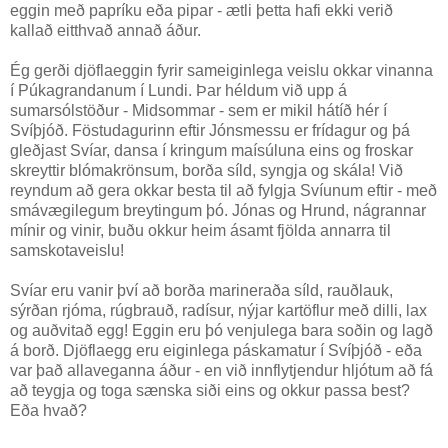
eggin með papríku eða pipar - ætli þetta hafi ekki verið
kallað eitthvað annað áður.
Ég gerði djöflaeggin fyrir sameiginlega veislu okkar vinanna
í Púkagrandanum í Lundi. Þar héldum við upp á
sumarsólstöður - Midsommar - sem er mikil hátíð hér í
Svíþjóð. Föstudagurinn eftir Jónsmessu er frídagur og þá
gleðjast Svíar, dansa í kringum maísúluna eins og froskar
skreyttir blómakrönsum, borða síld, syngja og skála! Við
reyndum að gera okkar besta til að fylgja Svíunum eftir - með
smávægilegum breytingum þó. Jónas og Hrund, nágrannar
mínir og vinir, buðu okkur heim ásamt fjölda annarra til
samskotaveislu!
Svíar eru vanir því að borða marineraða síld, rauðlauk,
sýrðan rjóma, rúgbrauð, radísur, nýjar kartöflur með dilli, lax
og auðvitað egg! Eggin eru þó venjulega bara soðin og lagð
á borð. Djöflaegg eru eiginlega páskamatur í Svíþjóð - eða
var það allaveganna áður - en við innflytjendur hljótum að fá
að teygja og toga sænska siði eins og okkur passa best?
Eða hvað?