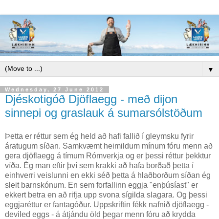
▼
Wednesday, 27 June 2012
Djéskotigóð Djöflaegg - með dijon
sinnepi og graslauk á sumarsólstöðum
Þetta er réttur sem ég held að hafi fallið í gleymsku fyrir
áratugum síðan. Samkvæmt heimildum mínum fóru menn að
gera djöflaegg á tímum Rómverkja og er þessi réttur þekktur
víða. Ég man eftir því sem krakki að hafa borðað þetta í
einhverri veislunni en ekki séð þetta á hlaðborðum síðan ég
sleit barnskónum. En sem forfallinn eggja "enþúsíast" er
ekkert betra en að rifja upp svona sígilda slagara. Og þessi
eggjaréttur er fantagóður. Uppskriftin fékk nafnið djöflaegg -
deviled eggs - á átjándu öld þegar menn fóru að krydda