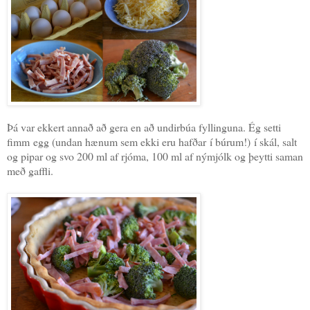
Þá var ekkert annað að gera en að undirbúa fyllinguna. Ég setti
fimm egg (undan hænum sem ekki eru hafðar í búrum!) í skál, salt
og pipar og svo 200 ml af rjóma, 100 ml af nýmjólk og þeytti saman
með gaffli.