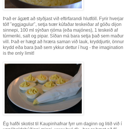
Það er ágætt að styðjast við eftirfarandi hlutföll. Fyrir hverjar
tólf "eggjagulur", setja tvær kúfaðar teskeiðar af góðu dijon
sinnepi, 100 ml sýrðan rjóma (eða majónes), 1 teskeið af
túrmeriki, salt og pipar. Síðan má bara setja það sem maður
vill. Það er hægt að hræra saman við lauk, kryddjurtir, önnur
krydd eða bara það sem ykkur dettur í hug - the imagination
is the only limit!
Ég hafði skotist til Kaupinhafnar fyrr um daginn og litið við í