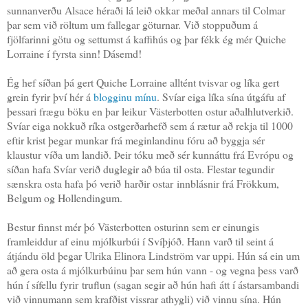
sunnanverðu Alsace héraði lá leið okkar meðal annars til Colmar
þar sem við röltum um fallegar göturnar. Við stoppuðum á
fjölfarinni götu og settumst á kaffihús og þar fékk ég mér Quiche
Lorraine í fyrsta sinn! Dásemd!
Ég hef síðan þá gert Quiche Lorraine alltént tvisvar og líka gert
grein fyrir því hér á
blogginu mínu
. Svíar eiga líka sína útgáfu af
þessari frægu böku en þar leikur Västerbotten ostur aðalhlutverkið.
Svíar eiga nokkuð ríka ostgerðarhefð sem á rætur að rekja til 1000
eftir krist þegar munkar frá meginlandinu fóru að byggja sér
klaustur víða um landið. Þeir tóku með sér kunnáttu frá Evrópu og
síðan hafa Svíar verið duglegir að búa til osta. Flestar tegundir
sænskra osta hafa þó verið harðir ostar innblásnir frá Frökkum,
Belgum og Hollendingum.
Bestur finnst mér þó Västerbotten osturinn sem er einungis
framleiddur af einu mjólkurbúi í Svíþjóð. Hann varð til seint á
átjándu öld þegar Ulrika Elinora Lindström var uppi. Hún sá ein um
að gera osta á mjólkurbúinu þar sem hún vann - og vegna þess varð
hún í sífellu fyrir truflun (sagan segir að hún hafi átt í ástarsambandi
við vinnumann sem krafðist vissrar athygli) við vinnu sína. Hún