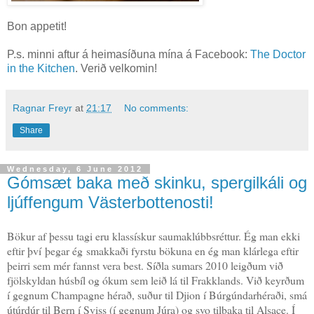
Bon appetit!
P.s. minni aftur á heimasíðuna mína á Facebook:
The Doctor
in the Kitchen
. Verið velkomin!
Ragnar Freyr
at
21:17
No comments:
Share
Wednesday, 6 June 2012
Gómsæt baka með skinku, spergilkáli og
ljúffengum Västerbottenosti!
Bökur af þessu tagi eru klassískur saumaklúbbsréttur. Ég man ekki
eftir því þegar ég smakkaði fyrstu bökuna en ég man klárlega eftir
þeirri sem mér fannst vera best. Síðla sumars 2010 leigðum við
fjölskyldan húsbíl og ókum sem leið lá til Frakklands. Við keyrðum
í gegnum Champagne hérað, suður til Djion í Búrgúndarhéraði, smá
útúrdúr til Bern í Sviss (í gegnum Júra) og svo tilbaka til Alsace. Í