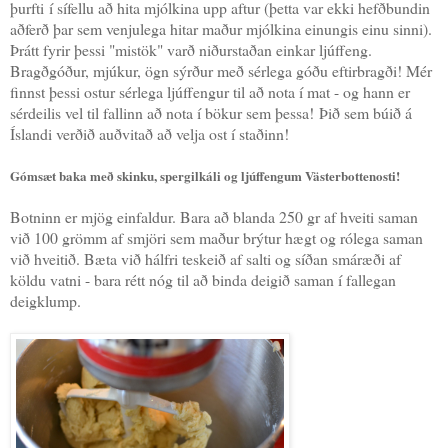
þurfti í sífellu að hita mjólkina upp aftur (þetta var ekki hefðbundin
aðferð þar sem venjulega hitar maður mjólkina einungis einu sinni).
Þrátt fyrir þessi "mistök" varð niðurstaðan einkar ljúffeng.
Bragðgóður, mjúkur, ögn sýrður með sérlega góðu eftirbragði! Mér
finnst þessi ostur sérlega ljúffengur til að nota í mat - og hann er
sérdeilis vel til fallinn að nota í bökur sem þessa! Þið sem búið á
Íslandi verðið auðvitað að velja ost í staðinn!
Gómsæt baka með skinku, spergilkáli og ljúffengum Västerbottenosti!
Botninn er mjög einfaldur. Bara að blanda 250 gr af hveiti saman
við 100 grömm af smjöri sem maður brýtur hægt og rólega saman
við hveitið. Bæta við hálfri teskeið af salti og síðan smáræði af
köldu vatni - bara rétt nóg til að binda deigið saman í fallegan
deigklump.