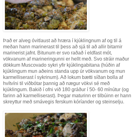
Það er alveg óvitlaust að hræra í kjúklingnum af og til á
meðan hann marinerast til þess að sjá til að allir bitarnir
marinerist jafnt. Bitunum er svo raðað í eldfast mót,
vökvanum af marineringunni er hellt með. Svo stráir maður
dökkum Muscovado sykri yfir kjúklingabitana (húðin af
kjúklingum mun aðeins standa upp úr vökvanum og mun
karmelliserast í sykrinum). Að lokum bætti síðan bolla af
hvítvíni til viðbótar þannig að nægur vökvi sé með
kjúklingum. Bakið í ofni við 180 gráður í 50- 60 mínútur (og
farinn að karmelliserast). Þegar maturinn er tilbúinn er hann
skreyttur með smávegis ferskum kóríander og steinselju.