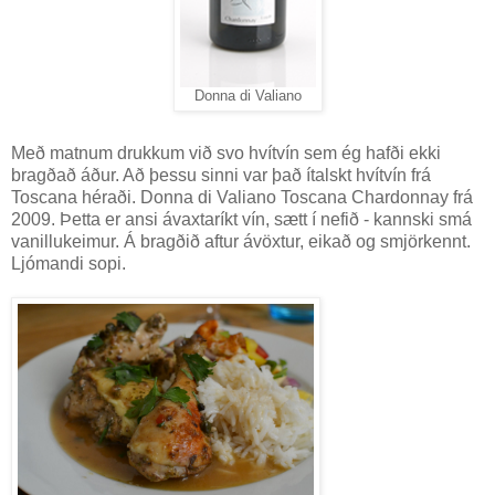
Donna di Valiano
Með matnum drukkum við svo hvítvín sem ég hafði ekki
bragðað áður. Að þessu sinni var það ítalskt hvítvín frá
Toscana héraði. Donna di Valiano Toscana Chardonnay frá
2009. Þetta er ansi ávaxtaríkt vín, sætt í nefið - kannski smá
vanillukeimur. Á bragðið aftur ávöxtur, eikað og smjörkennt.
Ljómandi sopi.