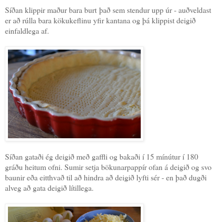
Síðan klippir maður bara burt það sem stendur upp úr - auðveldast
er að rúlla bara kökukeflinu yfir kantana og þá klippist deigið
einfaldlega af.
Síðan gataði ég deigið með gaffli og bakaði í 15 mínútur í 180
gráðu heitum ofni. Sumir setja bökunarpappír ofan á deigið og svo
baunir eða eitthvað til að hindra að deigið lyfti sér - en það dugði
alveg að gata deigið lítillega.