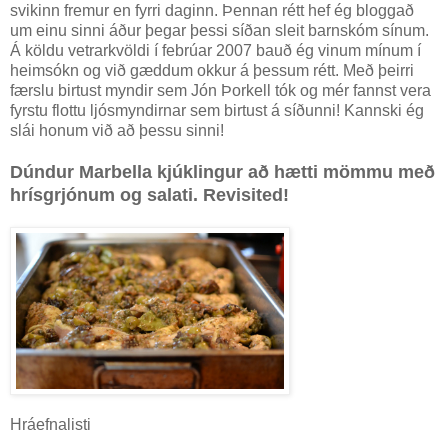
svikinn fremur en fyrri daginn. Þennan rétt hef ég bloggað
um einu sinni áður þegar þessi síðan sleit barnskóm sínum.
Á köldu vetrarkvöldi í febrúar 2007 bauð ég vinum mínum í
heimsókn og við gæddum okkur á þessum rétt. Með þeirri
færslu birtust myndir sem Jón Þorkell tók og mér fannst vera
fyrstu flottu ljósmyndirnar sem birtust á síðunni! Kannski ég
slái honum við að þessu sinni!
Dúndur
Marbella
kjúklingur að hætti mömmu með
hrísgrjónum og salati. Revisited!
Hráefnalisti