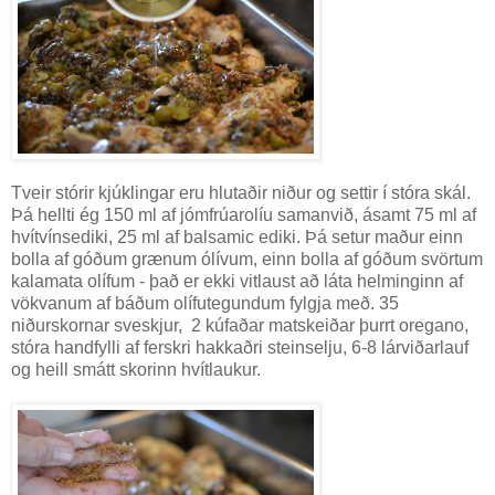
Tveir stórir kjúklingar eru hlutaðir niður og settir í stóra skál.
Þá hellti ég 150 ml af jómfrúarolíu samanvið, ásamt 75 ml af
hvítvínsediki, 25 ml af balsamic ediki. Þá setur maður einn
bolla af góðum grænum ólívum, einn bolla af góðum svörtum
kalamata olífum - það er ekki vitlaust að láta helminginn af
vökvanum af báðum olífutegundum fylgja með. 35
niðurskornar sveskjur, 2 kúfaðar matskeiðar þurrt oregano,
stóra handfylli af ferskri hakkaðri steinselju, 6-8 lárviðarlauf
og heill smátt skorinn hvítlaukur.