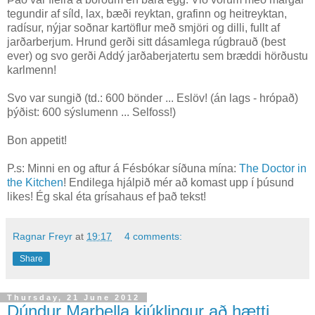
tegundir af síld, lax, bæði reyktan, grafinn og heitreyktan,
radísur, nýjar soðnar kartöflur með smjöri og dilli, fullt af
jarðarberjum. Hrund gerði sitt dásamlega rúgbrauð (best
ever) og svo gerði Addý jarðaberjatertu sem bræddi hörðustu
karlmenn!
Svo var sungið (td.: 600 bönder ... Eslöv! (án lags - hrópað)
þýðist: 600 sýslumenn ... Selfoss!)
Bon appetit!
P.s: Minni en og aftur á Fésbókar síðuna mína:
The Doctor in
the Kitchen
! Endilega hjálpið mér að komast upp í þúsund
likes! Ég skal éta grísahaus ef það tekst!
Ragnar Freyr
at
19:17
4 comments:
Share
Thursday, 21 June 2012
Dúndur Marbella kjúklingur að hætti