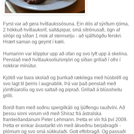
Fyrst var að gera hvítlaukssósuna. Ein dós af sýrðum rjóma,
2 hökkuð hvítlauksrif, salt&pipar, smá sítrónusafi, ögn af
sírópi og síðan 1 msk af steinselju - að sjálfsögðu ferskri.
Hrært saman og geymt í kæli.
Humarinn var klipptur upp að ofan og svo lyft upp á skelina.
Penslað með hvítlauksolíu/smjöri og síðan grillað í ofni í
nokkrar mínútur.
Kjötið var bara skolað og þurrkað rækilega með húsbréfi og
svo lagt til þerris í augnablik. Þá var það penslað með
jómfrúarolíu og svo saltað og piprað. Grillað á blússheitu
grilli.
Borið fram með soðnu spergilkáli og ljúffengu rauðvíni. Að
þessu sinni vorum við með Shiraz frá ástralska
framleiðandanum Peter Lehmann. Þetta er vín frá því 2009.
Þetta er einkar ávaxtaríkt vín með ákveðnu berjabragði -
plómum og svo smá súkkulaði. Gott eftirbragð. Og passaði