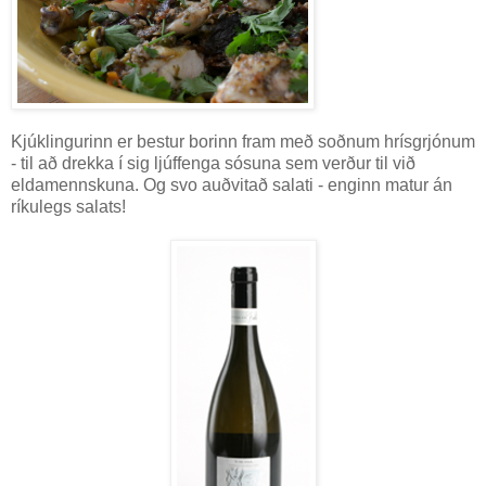
Kjúklingurinn er bestur borinn fram með soðnum hrísgrjónum
- til að drekka í sig ljúffenga sósuna sem verður til við
eldamennskuna. Og svo auðvitað salati - enginn matur án
ríkulegs salats!