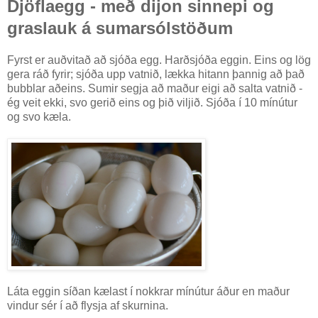
Djöflaegg - með dijon sinnepi og
graslauk á sumarsólstöðum
Fyrst er auðvitað að sjóða egg. Harðsjóða eggin. Eins og lög
gera ráð fyrir; sjóða upp vatnið, lækka hitann þannig að það
bubblar aðeins. Sumir segja að maður eigi að salta vatnið -
ég veit ekki, svo gerið eins og þið viljið. Sjóða í 10 mínútur
og svo kæla.
Láta eggin síðan kælast í nokkrar mínútur áður en maður
vindur sér í að flysja af skurnina.