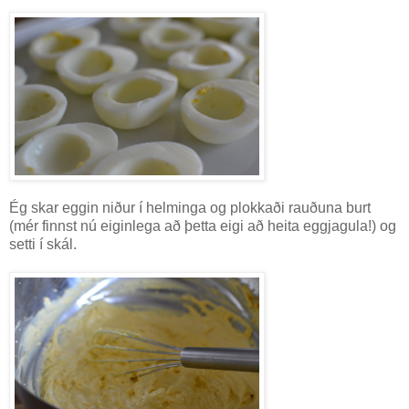
Ég skar eggin niður í helminga og plokkaði rauðuna burt
(mér finnst nú eiginlega að þetta eigi að heita eggjagula!) og
setti í skál.