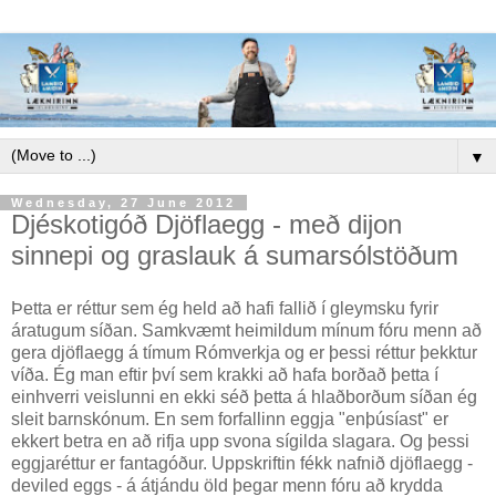
▼
Wednesday, 27 June 2012
Djéskotigóð Djöflaegg - með dijon
sinnepi og graslauk á sumarsólstöðum
Þetta er réttur sem ég held að hafi fallið í gleymsku fyrir
áratugum síðan. Samkvæmt heimildum mínum fóru menn að
gera djöflaegg á tímum Rómverkja og er þessi réttur þekktur
víða. Ég man eftir því sem krakki að hafa borðað þetta í
einhverri veislunni en ekki séð þetta á hlaðborðum síðan ég
sleit barnskónum. En sem forfallinn eggja "enþúsíast" er
ekkert betra en að rifja upp svona sígilda slagara. Og þessi
eggjaréttur er fantagóður. Uppskriftin fékk nafnið djöflaegg -
deviled eggs - á átjándu öld þegar menn fóru að krydda