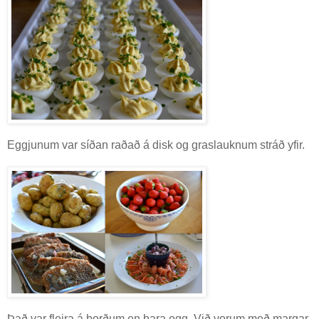
Eggjunum var síðan raðað á disk og graslauknum stráð yfir.
Það var fleira á borðum en bara egg. Við vorum með margar