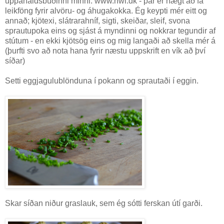
uppáhaldsbúðinni minni. www.hwl.dk - þar er hægt að fá
leikföng fyrir alvöru- og áhugakokka. Ég keypti mér eitt og
annað; kjötexi, slátrarahníf, sigti, skeiðar, sleif, svona
sprautupoka eins og sjást á myndinni og nokkrar tegundir af
stútum - en ekki kjötsög eins og mig langaði að skella mér á
(þurfti svo að nota hana fyrir næstu uppskrift en vík að því
síðar)
Setti eggjagulublönduna í pokann og sprautaði í eggin.
Skar síðan niður graslauk, sem ég sótti ferskan útí garði.