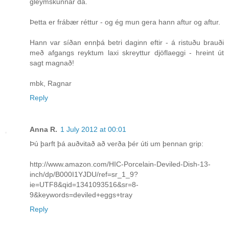
gleymskunnar dá.
Þetta er frábær réttur - og ég mun gera hann aftur og aftur.
Hann var síðan ennþá betri daginn eftir - á ristuðu brauði
með afgangs reyktum laxi skreyttur djöflaeggi - hreint út
sagt magnað!
mbk, Ragnar
Reply
Anna R.
1 July 2012 at 00:01
Þú þarft þá auðvitað að verða þér úti um þennan grip:
http://www.amazon.com/HIC-Porcelain-Deviled-Dish-13-
inch/dp/B000I1YJDU/ref=sr_1_9?
ie=UTF8&qid=1341093516&sr=8-
9&keywords=deviled+eggs+tray
Reply