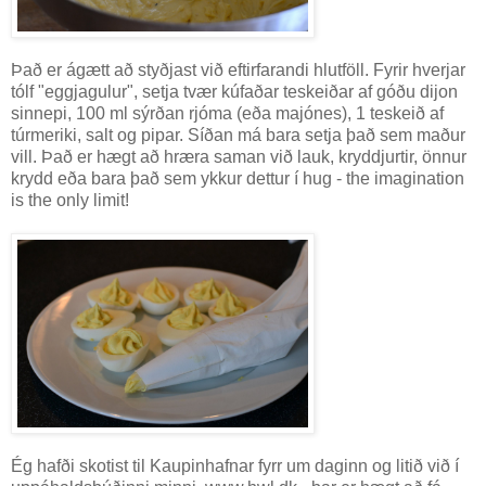
Það er ágætt að styðjast við eftirfarandi hlutföll. Fyrir hverjar
tólf "eggjagulur", setja tvær kúfaðar teskeiðar af góðu dijon
sinnepi, 100 ml sýrðan rjóma (eða majónes), 1 teskeið af
túrmeriki, salt og pipar. Síðan má bara setja það sem maður
vill. Það er hægt að hræra saman við lauk, kryddjurtir, önnur
krydd eða bara það sem ykkur dettur í hug - the imagination
is the only limit!
Ég hafði skotist til Kaupinhafnar fyrr um daginn og litið við í