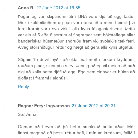
Anna R.
27 June 2012 at 19:55
Þegar ég var skiptinemi úti í BNA voru djöfluð egg fastur
liður í kokteilboðum og þau voru ansi tíð á mínu heimili því
foreldrarnir voru svo virk í alls kyns félagastarfsemi. Þetta
var ein af 5 eða 6 sortum af fingramat sem bókstaflega allar
bandarískar húsmæður snöruðu fram við svoleiðis tækifæri.
Alveg stórsniðugur réttur og hægt að gera alls kyns útgáfur.
Sögnin 'to devil' þýðir að elda mat með sterkum kryddum,
rauðum pipar, sinnepi o.s.frv. Þannig að ég vil meina að það
eigi að kalla þetta djöfluð egg. Egg sem einhver er búinn að
djöflast í frammi í eldhúsi.
Reply
Ragnar Freyr Ingvarsson
27 June 2012 at 20:31
Sæl Anna
Gaman að heyra að þú hefur smakkað þetta áður. Mér
finnst magnað að þessi réttur hafi, í mínum kredsum, fallið í