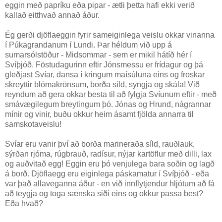
eggin með papríku eða pipar - ætli þetta hafi ekki verið
kallað eitthvað annað áður.
Ég gerði djöflaeggin fyrir sameiginlega veislu okkar vinanna
í Púkagrandanum í Lundi. Þar héldum við upp á
sumarsólstöður - Midsommar - sem er mikil hátíð hér í
Svíþjóð. Föstudagurinn eftir Jónsmessu er frídagur og þá
gleðjast Svíar, dansa í kringum maísúluna eins og froskar
skreyttir blómakrönsum, borða síld, syngja og skála! Við
reyndum að gera okkar besta til að fylgja Svíunum eftir - með
smávægilegum breytingum þó. Jónas og Hrund, nágrannar
mínir og vinir, buðu okkur heim ásamt fjölda annarra til
samskotaveislu!
Svíar eru vanir því að borða marineraða síld, rauðlauk,
sýrðan rjóma, rúgbrauð, radísur, nýjar kartöflur með dilli, lax
og auðvitað egg! Eggin eru þó venjulega bara soðin og lagð
á borð. Djöflaegg eru eiginlega páskamatur í Svíþjóð - eða
var það allaveganna áður - en við innflytjendur hljótum að fá
að teygja og toga sænska siði eins og okkur passa best?
Eða hvað?