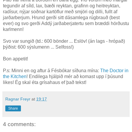
tegundir af síld, lax, bæði reyktan, grafinn og heitreyktan,
radísur, nýjar soðnar kartöflur með smjöri og dilli, fullt af
jarðarberjum. Hrund gerði sitt dásamlega rúgbrauð (best
ever) og svo gerði Addý jarðaberjatertu sem bræddi hörðustu
karlmenn!
Svo var sungið (td.: 600 bönder ... Eslöv! (án lags - hrópað)
þýðist: 600 sýslumenn ... Selfoss!)
Bon appetit!
P.s: Minni en og aftur á Fésbókar síðuna mína:
The Doctor in
the Kitchen
! Endilega hjálpið mér að komast upp í þúsund
likes! Ég skal éta grísahaus ef það tekst!
Ragnar Freyr
at
19:17
Share
4 comments: