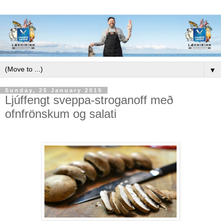
▼
Sunday, 25 January 2015
Ljúffengt sveppa-stroganoff með
ofnfrönskum og salati