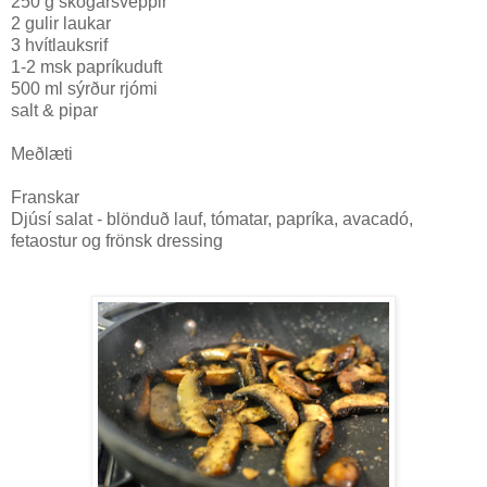
250 g skógarsveppir
2 gulir laukar
3 hvítlauksrif
1-2 msk papríkuduft
500 ml sýrður rjómi
salt & pipar
Meðlæti
Franskar
Djúsí salat - blönduð lauf, tómatar, papríka, avacadó,
fetaostur og frönsk dressing