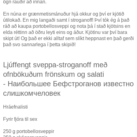
ögn rauðir að innan.
En núna er grænmetismánuður hjá okkur og því er kjötið
útilokað. En mig langaði samt í stroganoff! Því tók ég á það
ráð að kaupa portobellosveppi og nota þá í stað kjötsins en
elda réttinn að öðru leyti eins og áður. Kjötinu var því bara
skipt út! Og það er ekki alltaf sem slíkt heppnast en það gerði
það svo sannarlega í þetta skipið!
Ljúffengt sveppa-stroganoff með
ofnbökuðum frönskum og salati
-
Наибольшее Бефстроганов известно
слишкомчеловек
Hráefnalisti
Fyrir fjóra til sex
250 g portobellosveppir