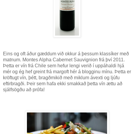
Eins og oft áður gæddum við okkur á þessum klassíker með
matnum. Montes Alpha Cabernet Sauvignion frá því 2011.
Þetta er vín frá Chile sem hefur lengi verið í uppáhaldi hjá
mér og ég hef greint frá margoft hér á blogginu mínu. Þetta er
kröftugt vín, þétt, bragðmikið með miklum ávexti og ljúfu
eftirbragði. Þeir sem hafa ekki smakkað þetta vín ættu að
sjálfsögðu að prófa!