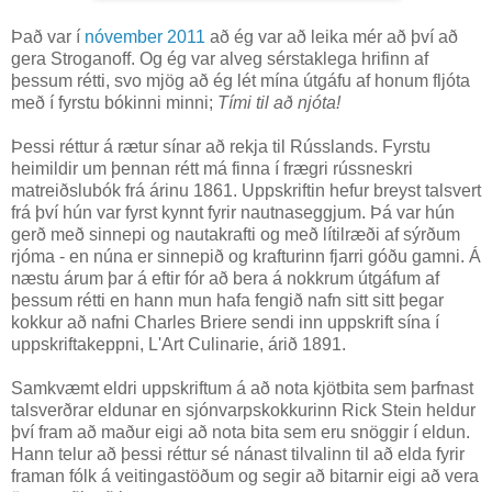
Það var í
nóvember 2011
að ég var að leika mér að því að
gera Stroganoff. Og ég var alveg sérstaklega hrifinn af
þessum rétti, svo mjög að ég lét mína útgáfu af honum fljóta
með í fyrstu bókinni minni;
Tími til að njóta!
Þessi réttur á rætur sínar að rekja til Rússlands. Fyrstu
heimildir um þennan rétt má finna í frægri rússneskri
matreiðslubók frá árinu 1861. Uppskriftin hefur breyst talsvert
frá því hún var fyrst kynnt fyrir nautnaseggjum. Þá var hún
gerð með sinnepi og nautakrafti og með lítilræði af sýrðum
rjóma - en núna er sinnepið og krafturinn fjarri góðu gamni. Á
næstu árum þar á eftir fór að bera á nokkrum útgáfum af
þessum rétti en hann mun hafa fengið nafn sitt sitt þegar
kokkur að nafni Charles Briere sendi inn uppskrift sína í
uppskriftakeppni, L'Art Culinarie, árið 1891.
Samkvæmt eldri uppskriftum á að nota kjötbita sem þarfnast
talsverðrar eldunar en sjónvarpskokkurinn Rick Stein heldur
því fram að maður eigi að nota bita sem eru snöggir í eldun.
Hann telur að þessi réttur sé nánast tilvalinn til að elda fyrir
framan fólk á veitingastöðum og segir að bitarnir eigi að vera