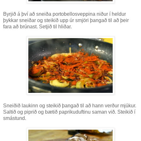
Byrjið á því að sneiða portobellosveppina niður í heldur
þykkar sneiðar og steikið upp úr smjöri þangað til að þeir
fara að brúnast. Setjið til hliðar.
Sneiðið laukinn og steikið þangað til að hann verður mjúkur.
Saltið og piprið og bætið paprikuduftinu saman við. Steikið í
smástund.