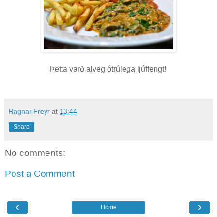
Þetta varð alveg ótrúlega ljúffengt!
Ragnar Freyr
at
13:44
Share
No comments:
Post a Comment
‹
›
Home