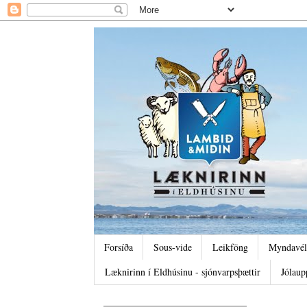
Forsíða
Sous-vide
Leikföng
Myndavél
Læknirinn í Eldhúsinu - sjónvarpsþættir
Jólaup