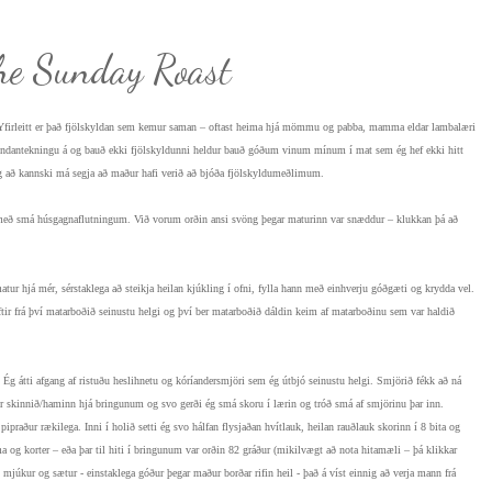
he Sunday Roast
 Yfirleitt er það fjölskyldan sem kemur saman – oftast heima hjá mömmu og pabba, mamma eldar lambalæri
ég undantekningu á og bauð ekki fjölskyldunni heldur bauð góðum vinum mínum í mat sem ég hef ekki hitt
nig að kannski má segja að maður hafi verið að bjóða fjölskyldumeðlimum.
p með smá húsgagnaflutningum. Við vorum orðin ansi svöng þegar maturinn var snæddur – klukkan þá að
atur hjá mér, sérstaklega að steikja heilan kjúkling í ofni, fylla hann með einhverju góðgæti og krydda vel.
 eftir frá því matarboðið seinustu helgi og því ber matarboðið dáldin keim af matarboðinu sem var haldið
 Ég átti afgang af ristuðu heslihnetu og kóríandersmjöri sem ég útbjó seinustu helgi. Smjörið fékk að ná
ir skinnið/haminn hjá bringunum og svo gerði ég smá skoru í lærin og tróð smá af smjörinu þar inn.
praður rækilega. Inni í holið setti ég svo hálfan flysjaðan hvítlauk, heilan rauðlauk skorinn í 8 bita og
tíma og korter – eða þar til hiti í bringunum var orðin 82 gráður (mikilvægt að nota hitamæli – þá klikkar
 mjúkur og sætur - einstaklega góður þegar maður borðar rifin heil - það á víst einnig að verja mann frá