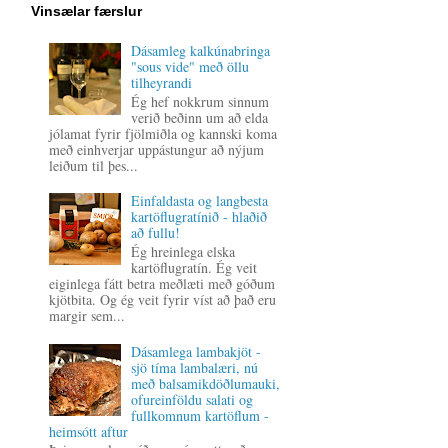
Vinsælar færslur
Dásamleg kalkúnabringa
"sous vide" með öllu
tilheyrandi
Ég hef nokkrum sinnum
verið beðinn um að elda
jólamat fyrir fjölmiðla og kannski koma
með einhverjar uppástungur að nýjum
leiðum til þes...
Einfaldasta og langbesta
kartöflugratínið - hlaðið
að fullu!
Ég hreinlega elska
kartöflugratín. Ég veit
eiginlega fátt betra meðlæti með góðum
kjötbita. Og ég veit fyrir víst að það eru
margir sem...
Dásamlega lambakjöt -
sjö tíma lambalæri, nú
með balsamikdöðlumauki,
ofureinföldu salati og
fullkomnum kartöflum -
heimsótt aftur