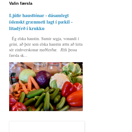
Valin færsla
Ljúfir hausttónar - dásamlegt
íslenskt grænmeti lagt í pækil -
litadýrð í krukku
Ég elska haustin. Sumir segja, vonandi í
gríni, að þeir sem elska haustin ættu að leita
sér einhverskonar meðferðar. Ætli þessa
færsla sk...