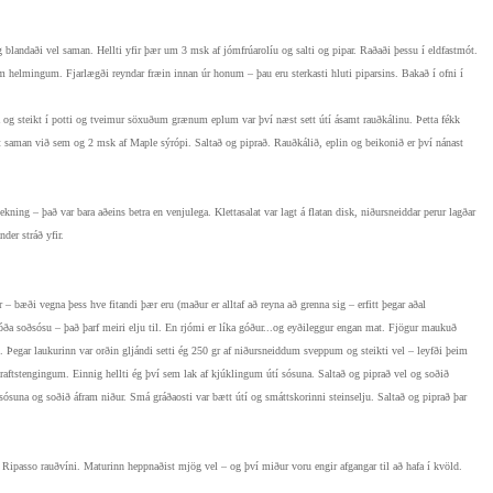
 blandaði vel saman. Hellti yfir þær um 3 msk af jómfrúarolíu og salti og pipar. Raðaði þessu í eldfastmót.
m helmingum. Fjarlægði reyndar fræin innan úr honum – þau eru sterkasti hluti piparsins.
Bakað í ofni í
ita og steikt í potti og tveimur söxuðum grænum eplum var því næst sett útí ásamt rauðkálinu. Þetta fékk
 saman við sem og 2 msk af Maple sýrópi. Saltað og piprað. Rauðkálið, eplin og beikonið er því nánast
ntekning – það var bara aðeins betra en venjulega.
Klettasalat var lagt á flatan disk, niðursneiddar perur lagðar
der stráð yfir.
– bæði vegna þess hve fitandi þær eru (maður er alltaf að reyna að grenna sig – erfitt þegar aðal
góða soðsósu – það þarf meiri elju til. En rjómi er líka góður...og eyðileggur engan mat. Fjögur maukuð
u. Þegar laukurinn var orðin gljándi setti ég 250 gr af niðursneiddum sveppum og steikti vel – leyfði þeim
akraftstengingum. Einnig hellti ég því sem lak af kjúklingum útí sósuna. Saltað og piprað vel og soðið
sósuna og soðið áfram niður. Smá gráðaosti var bætt útí og smáttskorinni steinselju. Saltað og piprað þar
Ripasso rauðvíni. Maturinn heppnaðist mjög vel – og því miður voru engir afgangar til að hafa í kvöld.