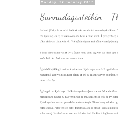
Monday, 22 January 2007
Sunnudagssteikin - T
Í minni fjölskyldu er mikil hefð að hafa matarboð á sunnudagskvöldum.
eða kjúkling, en ég er farinn að bjóða heim í ríkari mæli. Í gær gerði 
síðan einhvern tíma fyrir jól. Við hjónin eigum ansi náinn vinahóp þan
Börkur vinur minn var að flytja ásamt konu sinni og fyrst var hitað up
verða hálf níu. Það voru sex manns í mat.
Ég eldaði kjúkling í matinn í þetta sinn. Kjúklingur er mikill uppáhaldsm
Maturinn í gærkvöldi helgðist dáldið af því að ég átti talsvert af hráefni
rúmri viku fyrr.
Ég keypti tvo kjúklinga. Undirbúningurinn á þeim var nú frekar einfaldur.
herbergishita þannig að það var mjúkt og meðfærilegt og tróð ég því und
Kjúklingurinn var svo pennslaður með smávegis ólívuolíu og saltaður og pi
hálfa sítrónu. Þetta var svo sett í forhitaðan ofn og steikt í einn klukku
aldrei neitt). Hvítlaukurinn sem var bakaður inni í holinu á fuglinum varð