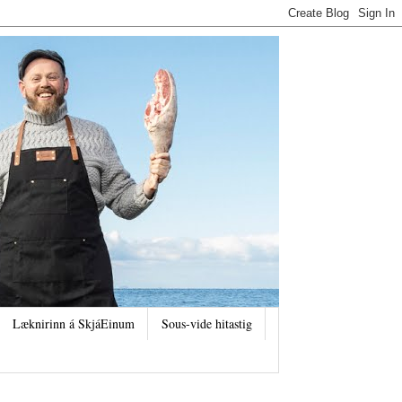
Læknirinn á SkjáEinum
Sous-vide hitastig