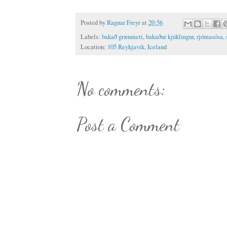
Posted by
Ragnar Freyr
at
20:56
Labels:
bakað grænmeti
,
bakaður kjúklingur
,
rjómasósa
,
Location:
105 Reykjavik, Iceland
No comments:
Post a Comment