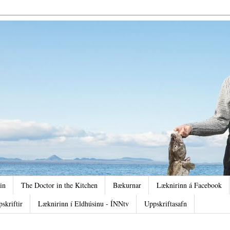
in
The Doctor in the Kitchen
Bækurnar
Læknirinn á Facebook
pskriftir
Læknirinn í Eldhúsinu - ÍNNtv
Uppskriftasafn