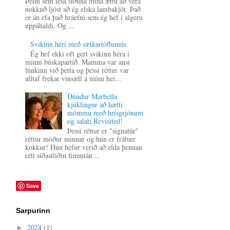
Þeim sem lesa síðuna mína ættu að vera
nokkuð ljóst að ég elska lambakjöt. Það
er án efa það hráefni sem ég hef í algeru
uppáhaldi. Og ...
Svikinn héri með sætkartöflumús
Ég hef ekki oft gert svikinn héra í
minni búskapartíð. Mamma var ansi
lúnkinn við þetta og þessi réttur var
alltaf frekar vinsæll á mínu hei...
Dúndur Marbella
kjúklingur að hætti
mömmu með hrísgrjónum
og salati.Revisited!
Þessi réttur er "signatúr"
réttur móður minnar og hún er frábær
kokkur! Hún hefur verið að elda þennan
rétt síðastliðin fimmtán ...
Save
Sarpurinn
2024
(1)
►