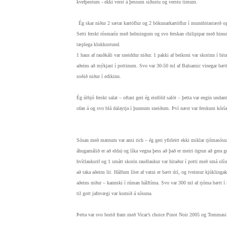
kvefpestum - ekki verst á þessum síðustu og verstu tímum.
Ég skar niður 2 sætar kartöflur og 2 bökunarkartöflur í munnbitastærð og
Setti ferskt rósmarín með helmingum og svo ferskan chilipipar með hinu
tæplega klukkustund.
1 haus af rauðkáli var sneiddur niður. 1 pakki af beikoni var skorinn í b
aðeins að mýkjast í pottinum. Svo var 30-50 ml af Balsamic vinegar bætt
soðið niður í edikinu.
Ég útbjó ferskt salat – oftast geri ég einföld salöt – þetta var engin unda
ofan á og svo blá dalayrja í þunnum sneiðum. Því næst var ferskum kórían
Sósan með matnum var ansi rich – ég geri yfirleitt ekki miklar rjómasósur 
áhugamálið er að elda) og líka vegna þess að það er meiri ögrun að gera 
hvítlauksrif og 1 smátt skorin rauðlaukur var hitaður í potti með smá olí
að taka aðeins lit. Hálfum líter af vatni er bætt útí, og tveimur kjúkling
aðeins niður – kannski í rúman hálftíma. Svo var 300 ml af rjóma bætt í 
til gott jafnvægi var komið á sósuna.
Þetta var svo borið fram með Vicar’s choice Pinot Noir 2005 og Tommasi 