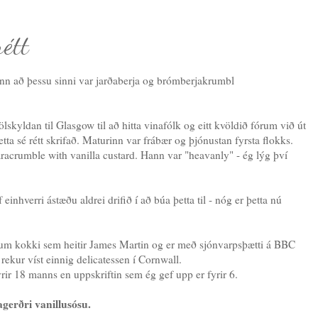
rétt
urinn að þessu sinni var jarðaberja og brómberjakrumbl
lskyldan til Glasgow til að hitta vinafólk og eitt kvöldið fórum við út
etta sé rétt skrifað. Maturinn var frábær og þjónustan fyrsta flokks.
aracrumble with vanilla custard. Hann var "heavanly" - ég lýg því
einhverri ástæðu aldrei drifið í að búa þetta til - nóg er þetta nú
skum kokki sem heitir James Martin og er með sjónvarpsþætti á BBC
rekur víst einnig delicatessen í Cornwall.
yrir 18 manns en uppskriftin sem ég gef upp er fyrir 6.
erðri vanillusósu.