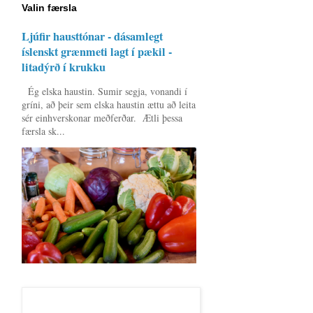
Valin færsla
Ljúfir hausttónar - dásamlegt
íslenskt grænmeti lagt í pækil -
litadýrð í krukku
Ég elska haustin. Sumir segja, vonandi í
gríni, að þeir sem elska haustin ættu að leita
sér einhverskonar meðferðar. Ætli þessa
færsla sk...