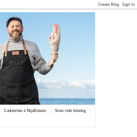
Læknirinn á SkjáEinum
Sous-vide hitastig