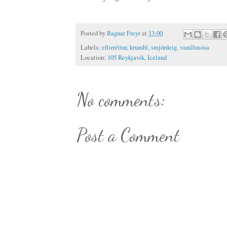
Posted by
Ragnar Freyr
at
13:00
Labels:
eftirréttur
,
krumbl
,
smjördeig
,
vanillusósa
Location:
105 Reykjavik, Iceland
No comments:
Post a Comment