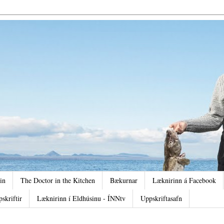
in
The Doctor in the Kitchen
Bækurnar
Læknirinn á Facebook
pskriftir
Læknirinn í Eldhúsinu - ÍNNtv
Uppskriftasafn