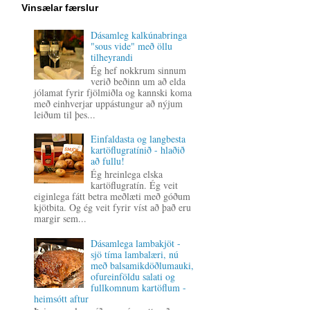
Vinsælar færslur
Dásamleg kalkúnabringa
"sous vide" með öllu
tilheyrandi
Ég hef nokkrum sinnum
verið beðinn um að elda
jólamat fyrir fjölmiðla og kannski koma
með einhverjar uppástungur að nýjum
leiðum til þes...
Einfaldasta og langbesta
kartöflugratínið - hlaðið
að fullu!
Ég hreinlega elska
kartöflugratín. Ég veit
eiginlega fátt betra meðlæti með góðum
kjötbita. Og ég veit fyrir víst að það eru
margir sem...
Dásamlega lambakjöt -
sjö tíma lambalæri, nú
með balsamikdöðlumauki,
ofureinföldu salati og
fullkomnum kartöflum -
heimsótt aftur