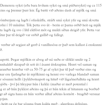
f Demerera sykri (eða bara hvítum sykri og smá púðursykri) og ca 115
 eins og þremur þurr leir. Ég bætti við aðeins dash af mjólk og smá
rómberjum og lagði í ofnskúffu, stráði smá sykri yfir og smá skvettu
fni í 10 mínútur. Tók þetta svo út - berin er þarna orðið heit og mjúk
a lagði ég svo í lítil eldföst mót og muldi síðan deigið yfir. Þetta var
tur þar til deigið var orðið gullið og fallegt.
verður að segjast að gerð á vanillusósu er það sem kallast á enskunni
ð.
apotti. Þegar mjólkin er alveg að ná suðu er slökkt undir og 2
nnhaldið skrapað út sett út í ásamt útskrapinu. Hrært vel saman og
arauður hrærðar við ca 50-75 gr af sykri þar til það verður eins og
irnar eru fjarlægðar úr mjólkinni og henni svo varlega blandað saman
 sósunni hellt í þykkbotnapott og hituð við lága/meðalhita og hrært
 sjóða - því þá hleypur hún í kekki (maður er með potential í
óg er að hún þykkist aðeins og þá er hún tekin af hitanum og borðuð
t að sigta hana en hún verður alltaf aðeins kornótt - bragðið versnar
yrjun.
heitt og ég bar sósuna fram kalda með - algerlega delisísus.