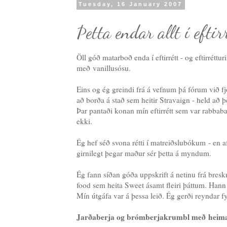
Tuesday, 16 January 2007
Þetta endar allt í eftir
Öll góð matarboð enda í eftirrétt - og eftirrétt
með vanillusósu.
Eins og ég greindi frá á vefnum þá fórum við fjö
að borða á stað sem heitir Stravaign - held að þ
Þar pantaði konan mín eftirrétt sem var rabbab
ekki.
Ég hef séð svona rétti í matreiðslubókum - en af 
girnilegt þegar maður sér þetta á myndum.
Ég fann síðan góða uppskrift á netinu frá bre
food sem heita Sweet ásamt fleiri þáttum. Hann 
Mín útgáfa var á þessa leið. Ég gerði reyndar f
Jarðaberja og brómberjakrumbl með heimag