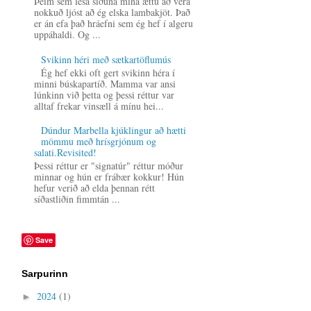
Þeim sem lesa síðuna mína ættu að vera
nokkuð ljóst að ég elska lambakjöt. Það
er án efa það hráefni sem ég hef í algeru
uppáhaldi. Og ...
Svikinn héri með sætkartöflumús
Ég hef ekki oft gert svikinn héra í
minni búskapartíð. Mamma var ansi
lúnkinn við þetta og þessi réttur var
alltaf frekar vinsæll á mínu hei...
Dúndur Marbella kjúklingur að hætti
mömmu með hrísgrjónum og
salati.Revisited!
Þessi réttur er "signatúr" réttur móður
minnar og hún er frábær kokkur! Hún
hefur verið að elda þennan rétt
síðastliðin fimmtán ...
Save
Sarpurinn
2024
(1)
►