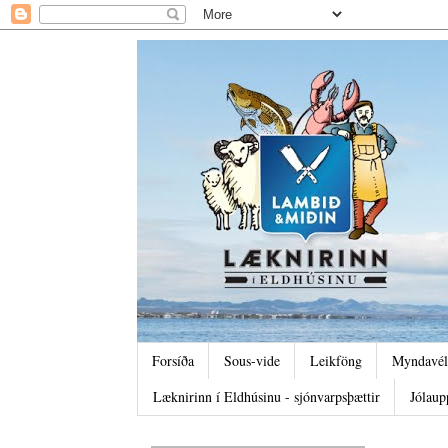
Forsíða
Sous-vide
Leikföng
Myndavél
Læknirinn í Eldhúsinu - sjónvarpsþættir
Jólaup