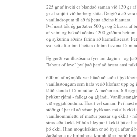
225 gr af hveiti er blandað saman við 130 gr a
gr af smjöri við herbergishita. Deigið á að vera
vanilludropum til að fá þetta aðeins blautara.
Því næst tók ég jarðaber 500 gr og 2 kassa af b
af vatni og bakaði aðeins í 200 gráðum heitum o
og sykurinn aðeins farinn að karmelliserast. Þett
svo sett aftur inn í heitan ofninn í svona 15 mínú
Ég gerði vanillusósuna fyrr um daginn - og það 
"labour of love" því það þarf að hræra ansi miki
600 ml af nýmjólk var hitað að suðu í þykkbotn
vanillustöngum sem hafa verið klofnar upp og i
látið standa í 15 mínútur. Á meðan eru 6-8 eggj
þykkur rjómi - fallegt og gljándi. Vanillustang
við eggjablönduna. Hrært vel saman. Því næst er
stöðugt í þar til að sósan þykknar- má alls ekki
vanilluommilettu ef maður passar sig ekki) - n
strax eða kæld. Ef hún hleypur í kekki þá er hæg
þó ekki. Hinn möguleikinn er að byrja aftur á b
Jarðaberja og brómberja krumblið er borið fram 