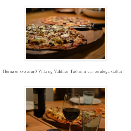
Hérna er svo afurð Villa og Valdísar. Faðirinn var verulega stoltur!