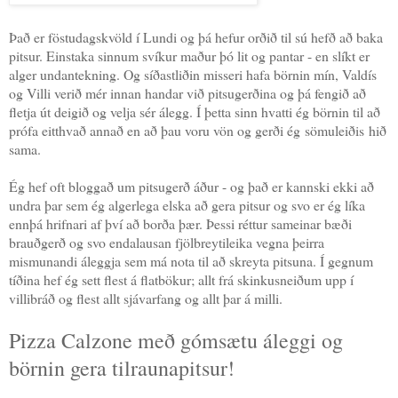
Það er föstudagskvöld í Lundi og þá hefur orðið til sú hefð að baka
pitsur. Einstaka sinnum svíkur maður þó lit og pantar - en slíkt er
alger undantekning. Og síðastliðin misseri hafa börnin mín, Valdís
og Villi verið mér innan handar við pitsugerðina og þá fengið að
fletja út deigið og velja sér álegg. Í þetta sinn hvatti ég börnin til að
prófa eitthvað annað en að þau voru vön og gerði ég sömuleiðis hið
sama.
Ég hef oft bloggað um pitsugerð áður - og það er kannski ekki að
undra þar sem ég algerlega elska að gera pitsur og svo er ég líka
ennþá hrifnari af því að borða þær. Þessi réttur sameinar bæði
brauðgerð og svo endalausan fjölbreytileika vegna þeirra
mismunandi áleggja sem má nota til að skreyta pitsuna. Í gegnum
tíðina hef ég sett flest á flatbökur; allt frá skinkusneiðum upp í
villibráð og flest allt sjávarfang og allt þar á milli.
Pizza Calzone með gómsætu áleggi og
börnin gera tilraunapitsur!