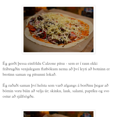
Ég gerði þessa einföldu Calzone pitsu - sem er í raun ekki
frábrugðin venjulegum flatbökum nema að því leyti að botninn er
brotinn saman og pitsunni lokað.
Ég raðaði saman því helsta sem varð afgangs á borðinu þegar að
börnin voru búin að velja úr; skinku, lauk, salami, papríku og svo
ostur að sjálfsögðu.