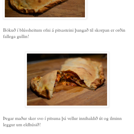
Bökuð í blússheitum ofni á pitsasteini þangað til skorpan er orðin
fallega gullin!
Þegar maður sker svo í pitsuna þá vellur innihaldið út og ilminn
leggur um eldhúsið!