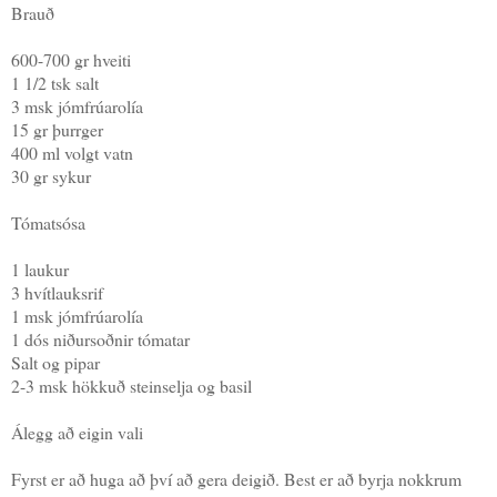
Brauð
600-700 gr hveiti
1 1/2 tsk salt
3 msk jómfrúarolía
15 gr þurrger
400 ml volgt vatn
30 gr sykur
Tómatsósa
1 laukur
3 hvítlauksrif
1 msk jómfrúarolía
1 dós niðursoðnir tómatar
Salt og pipar
2-3 msk hökkuð steinselja og basil
Álegg að eigin vali
Fyrst er að huga að því að gera deigið. Best er að byrja nokkrum