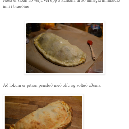
inni í brauðinu.
Að lokum er pitsan pensluð með olíu og söltuð aðeins.