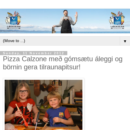
▼
Sunday, 11 November 2012
Pizza Calzone með gómsætu áleggi og
börnin gera tilraunapitsur!