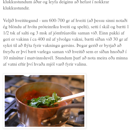
klukkustundum áður og leyfa deiginu að hefast í nokkrar
klukkustundir.
Veljið hveititegund - um 600-700 gr af hveiti (að þessu sinni notaði
ég blöndu af hvítu próteinríku hveiti og spelti), setti í skál og bætti 1
1/2 tsk af salti og 3 msk af jómfrúarolíu saman við. Einn pakki af
geri er vakinn í ca 400 ml af ylvolgu vakni, bætti síðan við 30 gr af
sykri til að flýta fyrir vakningu gersins. Þegar gerið er byrjað að
freyða er því bætt varlega saman við hveitið sem er síðan hnoðað í
10 mínútur í matvinnsluvél. Stundum þarf að nota meira eða minna
af vatni eftir því hvaða mjöl varð fyrir valinu.