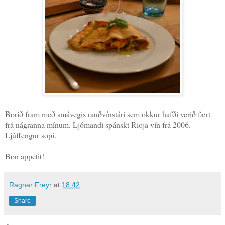
Borið fram með smávegis rauðvínstári sem okkur hafði verið fært
frá nágranna mínum. Ljómandi spánskt Rioja vín frá 2006.
Ljúffengur sopi.
Bon appetit!
Ragnar Freyr
at
18:42
Share