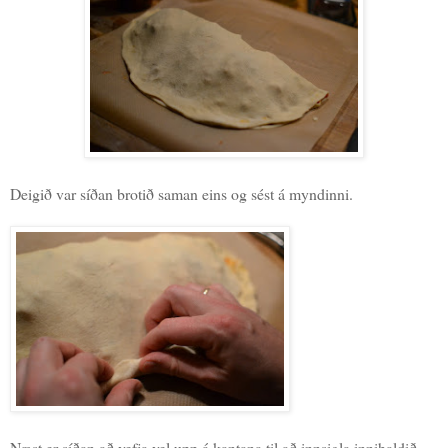
Deigið var síðan brotið saman eins og sést á myndinni.
Næst er síðan að vefja vel upp á kantana til að innsigla innihaldið