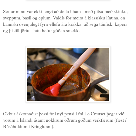
Sonur minn var ekki lengi að detta í ham - með pitsu með skinku,
sveppum, basil og eplum, Valdís fór meira á klassísku línuna, en
kannski óvenjulegt fyrir ellefu ára krakka, að setja túnfisk, kapers
og þistilhjörtu - hún hefur góðan smekk.
Okkur áskotnaðist þessi fíni nýi pensill frá Le Creuset þegar við
vorum á Íslandi ásamt nokkrum öðrum góðum verkfærum (fæst í
Búsáhöldum í Kringlunni).