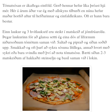
Tómatsósan er ákaflega einföld. Gerð hennar hefur líka þróast hjá
mér. Hér á árum áður var ég með allskyns tilburði en núna hefur
maður horfið aftur til hefðarinnar og einfaldleikans. Oft er hann bara
bestur.
Einn laukur og 3 hvítlauksrif eru steikt í matskeið af jómfrúarolíu.
Þegar laukurinn fór að glansa settti ég eina dós af lífrænum
niðursoðnum tómötum saman við. Saltað og piprað og síðan soðið
upp. Smakkað og oft þarf að sykra sósuna lítillega, annað hvort með
sykri eða bara svindla með því að nota tómatsósu. Bætti síðan 2-3
matskeiðum af hakkaðri steinselju og basil saman við í lokin.