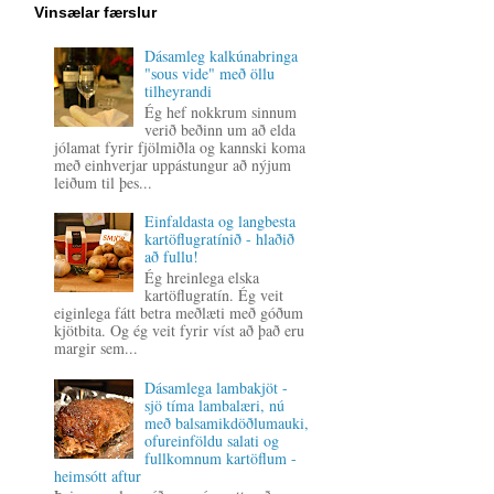
Vinsælar færslur
Dásamleg kalkúnabringa
"sous vide" með öllu
tilheyrandi
Ég hef nokkrum sinnum
verið beðinn um að elda
jólamat fyrir fjölmiðla og kannski koma
með einhverjar uppástungur að nýjum
leiðum til þes...
Einfaldasta og langbesta
kartöflugratínið - hlaðið
að fullu!
Ég hreinlega elska
kartöflugratín. Ég veit
eiginlega fátt betra meðlæti með góðum
kjötbita. Og ég veit fyrir víst að það eru
margir sem...
Dásamlega lambakjöt -
sjö tíma lambalæri, nú
með balsamikdöðlumauki,
ofureinföldu salati og
fullkomnum kartöflum -
heimsótt aftur