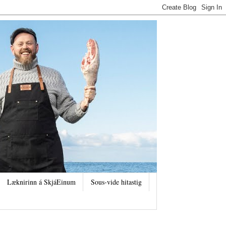
Læknirinn á SkjáEinum
Sous-vide hitastig