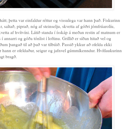
hátt; þetta var einfaldur réttur og vissulega var hann það. Fiskurinn
ir, saltað, piprað, nóg af steinselju, skvetta af góðri jómfrúarolíu,
vetta af hvítvíni. Látið standa í ísskáp á meðan restin af matnum er
annarri og góða tónlist í loftinu. Grillið er síðan hitað vel og
ðum þangað til að það var tilbúið. Passið ykkur að ofelda ekki
ar hann er ofeldaður, seigur og jafnvel gúmmíkenndur. Hvítlaukurinn
ngt bragð.