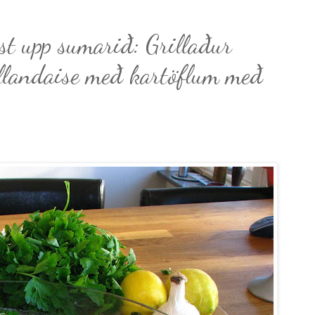
st upp sumarið: Grillaður
llandaise með kartöflum með