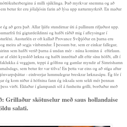
r móttökuherberginu á milli sjúklinga. Það myrkvar snemma og að
em betur fer eru jólaljósin farin að lýsa upp næturmyrkrið. En maður
ég að gera það. Allar ljúfu stundirnar úti á pallinum rifjuðust upp.
sumarfríi frá gigtardeildinni og hafði ráðið mig í afleysingar í
turléni. Austurlén er oft kallað Provance Svíþjóðar en þarna eru
og meira að segja vínbændur. Í þessum bæ, sem er einkar fallegur,
irinn sem hafði verið þarna á undan mér - núna kominn á eftirlaun.
af eldri kynslóð lækna og hafði innréttað allt eftir sínu höfði, allt í
afaklukka á veggjum, teppi á gólfinu og gamlar myndir af Simrishamn
malsdags, sem betur fer var tölva! En þetta var eins og að stíga aftur
jónvarpsþáttar - einhverjar lummulegrar breskrar læknasápu. Ég fór í
ar ég kom niður á höfnina fann ég isksala sem seldi mér þennan
 þess virði. Eldaður í glampandi sól á funheitu grilli, borðaður með
ð: Grillaður skötuselur með saus hollandaise
ldu salati.