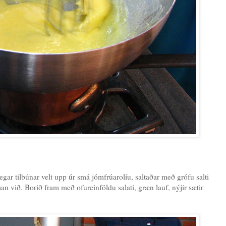
egar tilbúnar velt upp úr smá jómfrúarolíu, saltaðar með grófu salti
an við. Borið fram með ofureinföldu salati, græn lauf, nýjir sætir