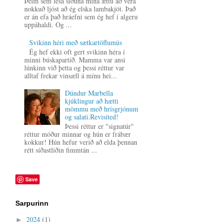
Þeim sem lesa síðuna mína ættu að vera
nokkuð ljóst að ég elska lambakjöt. Það
er án efa það hráefni sem ég hef í algeru
uppáhaldi. Og ...
Svikinn héri með sætkartöflumús
Ég hef ekki oft gert svikinn héra í
minni búskapartíð. Mamma var ansi
lúnkinn við þetta og þessi réttur var
alltaf frekar vinsæll á mínu hei...
Dúndur Marbella
kjúklingur að hætti
mömmu með hrísgrjónum
og salati.Revisited!
Þessi réttur er "signatúr"
réttur móður minnar og hún er frábær
kokkur! Hún hefur verið að elda þennan
rétt síðastliðin fimmtán ...
Save
Sarpurinn
2024
(1)
►