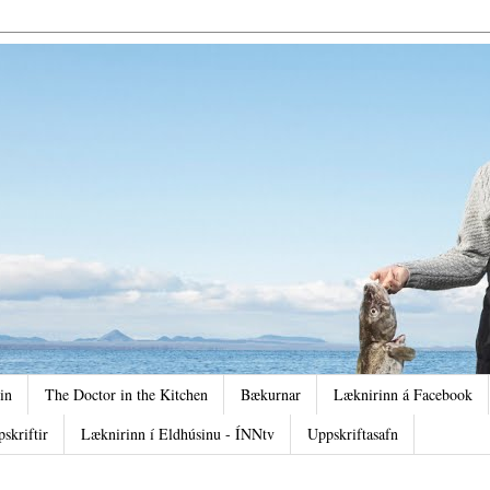
in
The Doctor in the Kitchen
Bækurnar
Læknirinn á Facebook
pskriftir
Læknirinn í Eldhúsinu - ÍNNtv
Uppskriftasafn