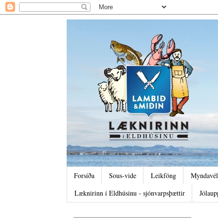
Forsíða
Sous-vide
Leikföng
Myndavél
Læknirinn í Eldhúsinu - sjónvarpsþættir
Jólaup