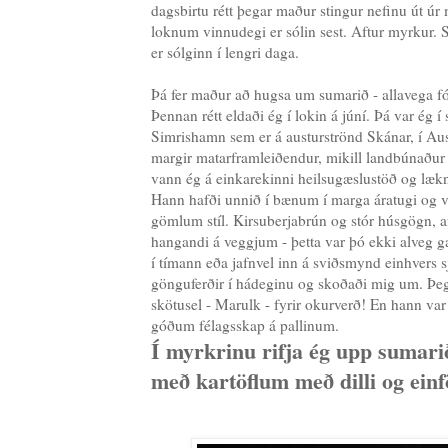
dagsbirtu rétt þegar maður stingur nefinu út ú
loknum vinnudegi er sólin sest. Aftur myrkur. S
er sólginn í lengri daga.
Þá fer maður að hugsa um sumarið - allavega fór 
Þennan rétt eldaði ég í lokin á júní. Þá var ég í 
Simrishamn sem er á austurströnd Skánar, í Aus
margir matarframleiðendur, mikill landbúnaður 
vann ég á einkarekinni heilsugæslustöð og lækn
Hann hafði unnið í bænum í marga áratugi og var 
gömlum stíl. Kirsuberjabrún og stór húsgögn, 
hangandi á veggjum - þetta var þó ekki alveg ga
í tímann eða jafnvel inn á sviðsmynd einhvers s
gönguferðir í hádeginu og skoðaði mig um. Þeg
skötusel - Marulk - fyrir okurverð! En hann var
góðum félagsskap á pallinum.
Í myrkrinu rifja ég upp sumari
með kartöflum með dilli og einfö