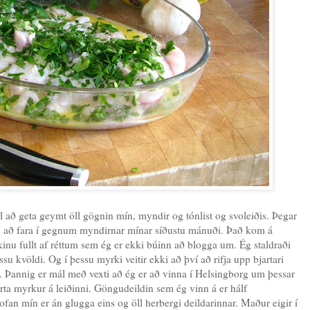
til að geta geymt öll gögnin mín, myndir og tónlist og svoleiðis. Þegar
ór ég að fara í gegnum myndirnar mínar síðustu mánuði. Það kom á
inu fullt af réttum sem ég er ekki búinn að blogga um. Ég staldraði
u kvöldi. Og í þessu myrki veitir ekki að því að rifja upp bjartari
ti. Þannig er mál með vexti að ég er að vinna í Helsingborg um þessar
ta myrkur á leiðinni. Göngudeildin sem ég vinn á er hálf
ofan mín er án glugga eins og öll herbergi deildarinnar. Maður eigir í