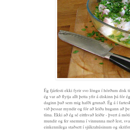
Ég fjárfesti ekki fyrir svo löngu í hörðum disk 
ég var að flytja allt þetta yfir á diskinn þá f
daginn það sem mig hafði grunað. Ég á í fartesk
við þessar myndir og fór að leiða hugann að þess
tíma. Ekki að ég sé eitthvað leiðir - þvert á mó
mundir og fer snemma í vinnunna með lest, svar
einkennilega staðsett í sjúkrahúsinum og skrifst