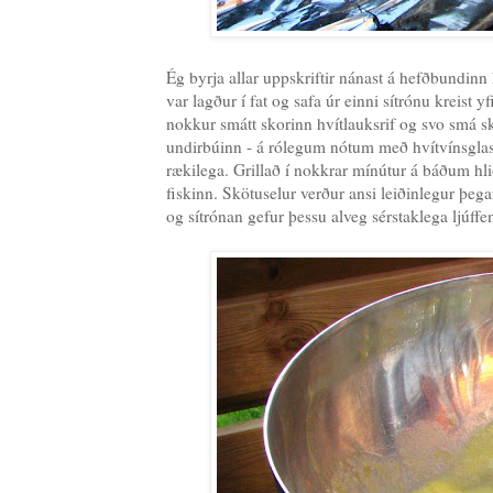
Ég byrja allar uppskriftir nánast á hefðbundinn 
var lagður í fat og safa úr einni sítrónu kreist yf
nokkur smátt skorinn hvítlauksrif og svo smá sk
undirbúinn - á rólegum nótum með hvítvínsglas í 
rækilega. Grillað í nokkrar mínútur á báðum hli
fiskinn. Skötuselur verður ansi leiðinlegur þeg
og sítrónan gefur þessu alveg sérstaklega ljúffe