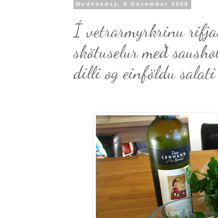
Wednesday, 9 December 2009
Í vetrarmyrkrinu rifja
skötuselur með sausho
dilli og einföldu salati