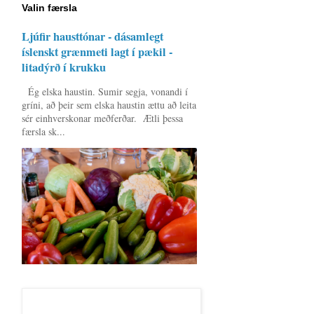
Valin færsla
Ljúfir hausttónar - dásamlegt
íslenskt grænmeti lagt í pækil -
litadýrð í krukku
Ég elska haustin. Sumir segja, vonandi í
gríni, að þeir sem elska haustin ættu að leita
sér einhverskonar meðferðar. Ætli þessa
færsla sk...