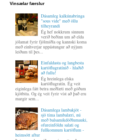
Vinsælar færslur
Dásamleg kalkúnabringa
"sous vide" með öllu
tilheyrandi
Ég hef nokkrum sinnum
verið beðinn um að elda
jólamat fyrir fjölmiðla og kannski koma
með einhverjar uppástungur að nýjum
leiðum til þes...
Einfaldasta og langbesta
kartöflugratínið - hlaðið
að fullu!
Ég hreinlega elska
kartöflugratín. Ég veit
eiginlega fátt betra meðlæti með góðum
kjötbita. Og ég veit fyrir víst að það eru
margir sem...
Dásamlega lambakjöt -
sjö tíma lambalæri, nú
með balsamikdöðlumauki,
ofureinföldu salati og
fullkomnum kartöflum -
heimsótt aftur