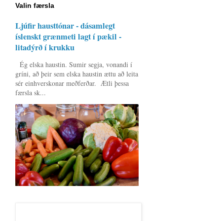
Valin færsla
Ljúfir hausttónar - dásamlegt
íslenskt grænmeti lagt í pækil -
litadýrð í krukku
Ég elska haustin. Sumir segja, vonandi í
gríni, að þeir sem elska haustin ættu að leita
sér einhverskonar meðferðar. Ætli þessa
færsla sk...