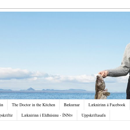
in
The Doctor in the Kitchen
Bækurnar
Læknirinn á Facebook
pskriftir
Læknirinn í Eldhúsinu - ÍNNtv
Uppskriftasafn