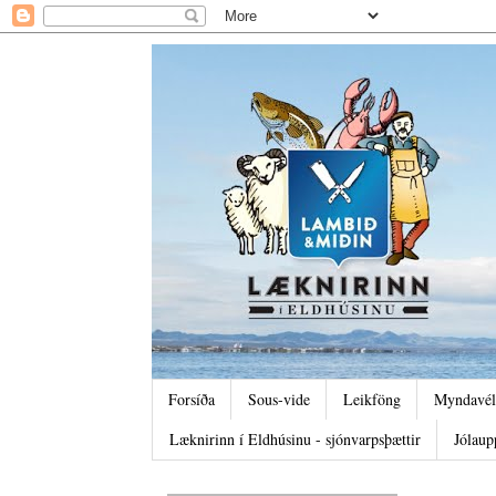
Forsíða
Sous-vide
Leikföng
Myndavél
Læknirinn í Eldhúsinu - sjónvarpsþættir
Jólaup