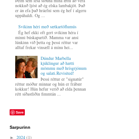
Þeim sem lesa síðuna mína ættu að vera
nokkuð ljóst að ég elska lambakjöt. Það
er án efa það hráefni sem ég hef í algeru
uppáhaldi. Og ...
Svikinn héri með sætkartöflumús
Ég hef ekki oft gert svikinn héra í
minni búskapartíð. Mamma var ansi
lúnkinn við þetta og þessi réttur var
alltaf frekar vinsæll á mínu hei...
Dúndur Marbella
kjúklingur að hætti
mömmu með hrísgrjónum
og salati.Revisited!
Þessi réttur er "signatúr"
réttur móður minnar og hún er frábær
kokkur! Hún hefur verið að elda þennan
rétt síðastliðin fimmtán ...
Save
Sarpurinn
2024
(1)
►