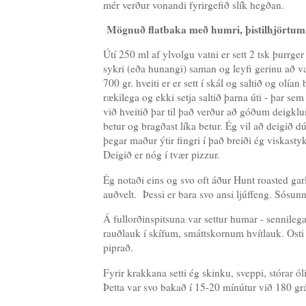
mér verður vonandi fyrirgefið slík hegðan.
Mögnuð flatbaka með humri, þistilhjörtum,
Útí 250 ml af ylvolgu vatni er sett 2 tsk þurrg
sykri (eða hunangi) saman og leyfi gerinu að v
700 gr. hveiti er er sett í skál og saltið og ol
rækilega og ekki setja saltið þarna úti - þar s
við hveitið þar til það verður að góðum deigkl
betur og bragðast líka betur. Ég vil að deigið dú
þegar maður ýtir fingri í það breiði ég viskastyk
Deigið er nóg í tvær pizzur.
Ég notaði eins og svo oft áður Hunt roasted gar
auðvelt. Þessi er bara svo ansi ljúffeng. Sósunni 
Á fullorðinspitsuna var settur humar - sennilega 
rauðlauk í skífum, smáttskornum hvítlauk. Osti
piprað.
Fyrir krakkana setti ég skinku, sveppi, stórar ól
Þetta var svo bakað í 15-20 mínútur við 180 grá