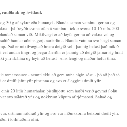
 rauðlauk og hvítlauk
er og 30 g af sykur eða hunangi . Blanda saman vatninu, gerinu og
akna - þá freyðir svona ofan á vatninu - tekur svona 10-15 mín. 500-
ían blandað saman við. Mikilvægt er að leyfa gerinu að vakna vel og
em saltið hamlar aðeins gerjunarferlinu. Blanda vatninu svo hægt saman
ump. Það er mikilvægt að hræra deigið vel - þannig hefast það mikið
i vel undan fingri og þegar áferðin er þannig að deigið jafnar sig hratt
ki yfir skálina og leyfi að hefast - eins lengi og maður hefur tíma.
lic tomatosauce - nennti ekki að gera mína eigin sósu - þó að það sé
er dreift jafnt yfir pitsunna og svo er álegginu dreift yfir.
einir 20 litlir humarhalar, þistilhjörtu sem hafði verið geymd í olíu,
 var svo sáldrað yfir og nokkrum klípum af rjómaosti. Saltað og
ívur, ostinum sáldrað yfir og svo var niðurskornu beikoni dreift yfir.
ður í forhituðum ofni.