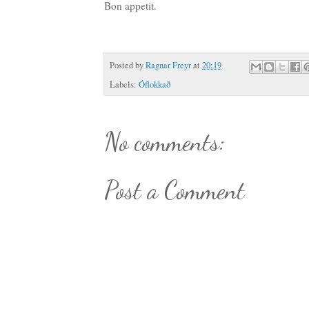
Bon appetit.
Posted by
Ragnar Freyr
at
20:19
Labels:
Óflokkað
No comments:
Post a Comment