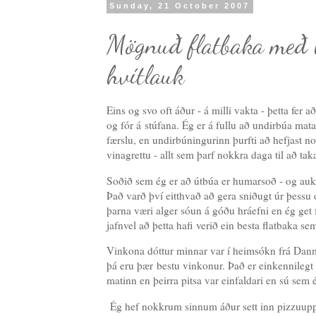
Sunday, 21 October 2007
Mögnuð flatbaka með h
hvítlauk
Eins og svo oft áður - á milli vakta - þetta fer a
og fór á stúfana. Ég er á fullu að undirbúa matar
færslu, en undirbúningurinn þurfti að hefjast n
vinagrettu - allt sem þarf nokkra daga til að taka
Soðið sem ég er að útbúa er humarsoð - og auk
Það varð því eitthvað að gera sniðugt úr þessu 
þarna væri alger sóun á góðu hráefni en ég get f
jafnvel að þetta hafi verið ein besta flatbaka se
Vinkona dóttur minnar var í heimsókn frá Danm
þá eru þær bestu vinkonur. Það er einkennilegt 
matinn en þeirra pitsa var einfaldari en sú sem
Ég hef nokkrum sinnum áður sett inn pizzuuppsk