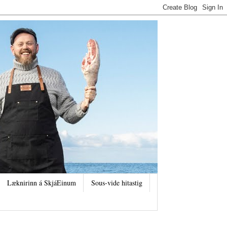
Læknirinn á SkjáEinum
Sous-vide hitastig