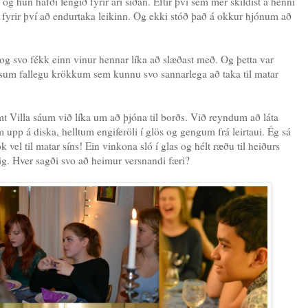
 og hún hafði fengið fyrir ári síðan. Eftir því sem mér skildist á henni
un fyrir því að endurtaka leikinn. Og ekki stóð það á okkur hjónum að
svo fékk einn vinur hennar líka að slæðast með. Og þetta var
ssum fallegu krökkum sem kunnu svo sannarlega að taka til matar
Villa sáum við líka um að þjóna til borðs. Við reyndum að láta
m upp á diska, helltum engiferöli í glös og gengum frá leirtaui. Ég sá
k vel til matar síns! Ein vinkona sló í glas og hélt ræðu til heiðurs
ig. Hver sagði svo að heimur versnandi færi?