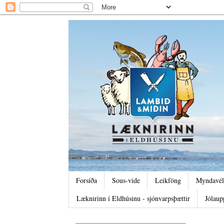
Forsíða
Sous-vide
Leikföng
Myndavél
Læknirinn í Eldhúsinu - sjónvarpsþættir
Jólaup