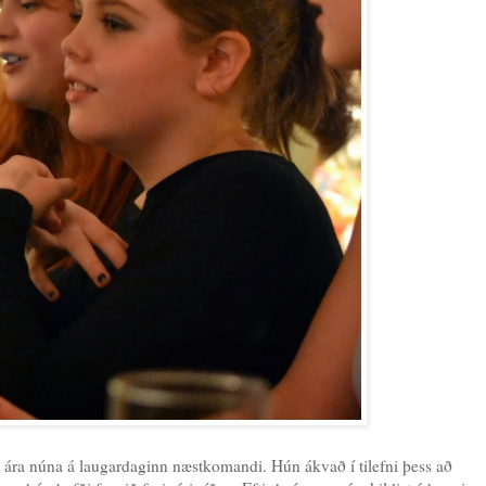
 ára núna á laugardaginn næstkomandi. Hún ákvað í tilefni þess að