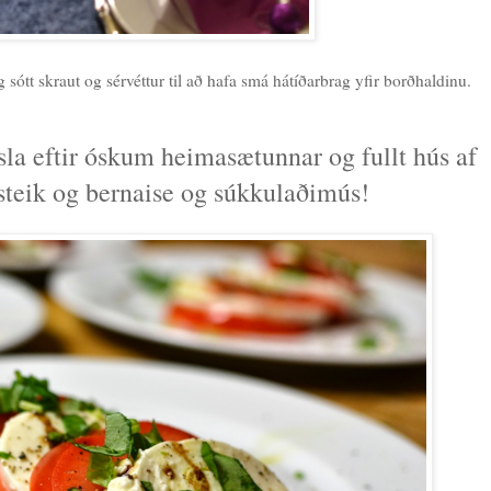
 sótt skraut og sérvéttur til að hafa smá hátíðarbrag yfir borðhaldinu.
isla eftir óskum heimasætunnar og fullt hús af
steik og bernaise og súkkulaðimús!