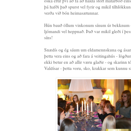
óska eftir því að fá að halda stórt matarboð eins
þá hafði það spurst vel fyrir og mikil tilhlökk
verða við bón heimasætunnar.
Hún bauð öllum vinkonum sínum úr bekknum og 
ljómandi vel heppnað. Það var mikil gleði í þe
síns!
Snædís og ég sáum um eldamennskuna og ásamt 
þetta vera eins og að fara á veitingahús - lögðu
ekki betur en að allir væru glaðir - og skarinn tó
Valdísar - þetta voru, sko, krakkar sem kunnu s