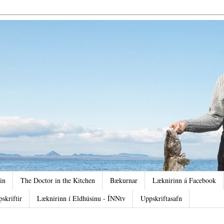
in
The Doctor in the Kitchen
Bækurnar
Læknirinn á Facebook
pskriftir
Læknirinn í Eldhúsinu - ÍNNtv
Uppskriftasafn