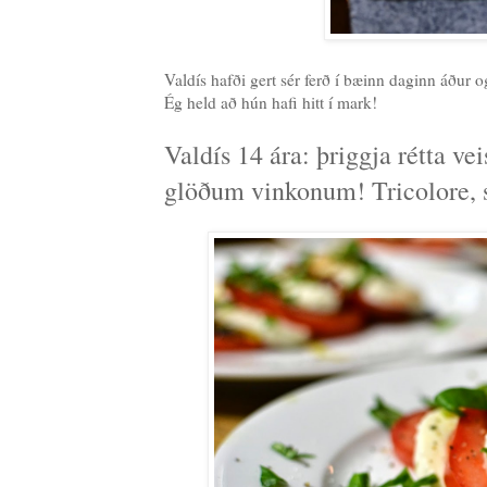
Valdís hafði gert sér ferð í bæinn daginn áður og
Ég held að hún hafi hitt í mark!
Valdís 14 ára: þriggja rétta ve
glöðum vinkonum! Tricolore, 