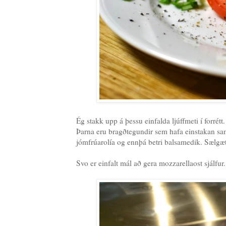
Ég stakk upp á þessu einfalda ljúffmeti í forrétt. 
Þarna eru bragðtegundir sem hafa einstakan samh
jómfrúarolía og ennþá betri balsamedik. Sælgæ
Svo er einfalt mál að gera mozzarellaost sjálfu