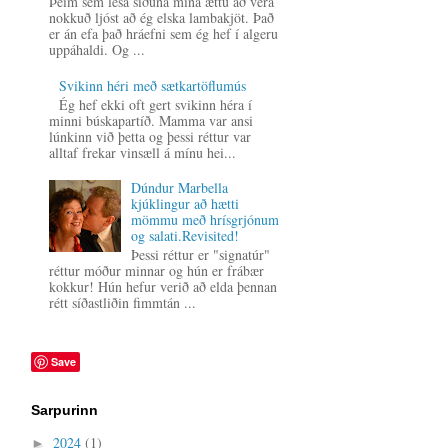
Þeim sem lesa síðuna mína ættu að vera
nokkuð ljóst að ég elska lambakjöt. Það
er án efa það hráefni sem ég hef í algeru
uppáhaldi. Og ...
Svikinn héri með sætkartöflumús
Ég hef ekki oft gert svikinn héra í
minni búskapartíð. Mamma var ansi
lúnkinn við þetta og þessi réttur var
alltaf frekar vinsæll á mínu hei...
Dúndur Marbella
kjúklingur að hætti
mömmu með hrísgrjónum
og salati.Revisited!
Þessi réttur er "signatúr"
réttur móður minnar og hún er frábær
kokkur! Hún hefur verið að elda þennan
rétt síðastliðin fimmtán ...
Save
Sarpurinn
2024
(1)
►