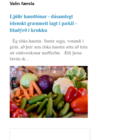
Valin færsla
Ljúfir hausttónar - dásamlegt
íslenskt grænmeti lagt í pækil -
litadýrð í krukku
Ég elska haustin. Sumir segja, vonandi í
gríni, að þeir sem elska haustin ættu að leita
sér einhverskonar meðferðar. Ætli þessa
færsla sk...