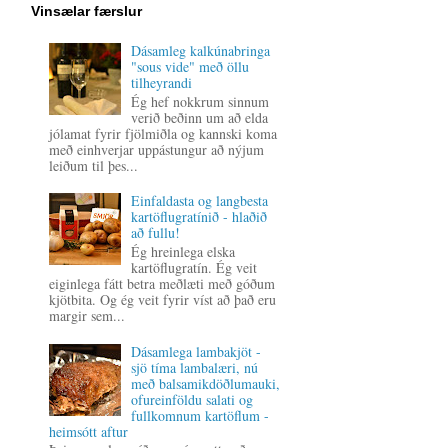
Vinsælar færslur
Dásamleg kalkúnabringa
"sous vide" með öllu
tilheyrandi
Ég hef nokkrum sinnum
verið beðinn um að elda
jólamat fyrir fjölmiðla og kannski koma
með einhverjar uppástungur að nýjum
leiðum til þes...
Einfaldasta og langbesta
kartöflugratínið - hlaðið
að fullu!
Ég hreinlega elska
kartöflugratín. Ég veit
eiginlega fátt betra meðlæti með góðum
kjötbita. Og ég veit fyrir víst að það eru
margir sem...
Dásamlega lambakjöt -
sjö tíma lambalæri, nú
með balsamikdöðlumauki,
ofureinföldu salati og
fullkomnum kartöflum -
heimsótt aftur