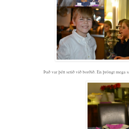
Það var þétt setið við borðið. En þröngt mega sá