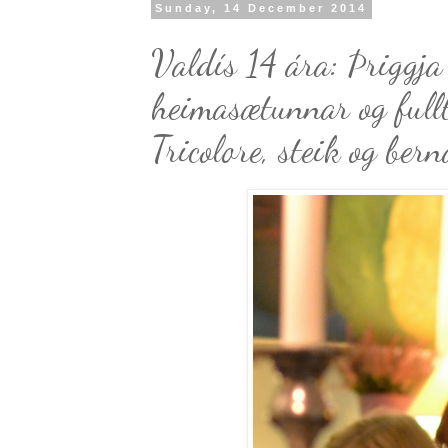
Sunday, 14 December 2014
Valdís 14 ára: Þriggja 
heimasætunnar og full
Tricolore, steik og ber