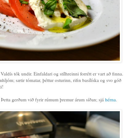
Valdís tók undir. Einfaldari og stílhreinni forrétt er vart að finna.
ljóm; sætir tómatar, þéttur osturinn, rifin basílíska og svo góð
ti!
r. Þetta gerðum við fyrir rúmum þremur árum síðan; sjá
hérna
.