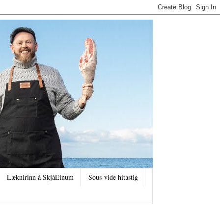
Læknirinn á SkjáEinum
Sous-vide hitastig