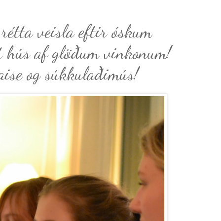
rétta veisla eftir óskum
t hús af glöðum vinkonum!
naise og súkkulaðimús!