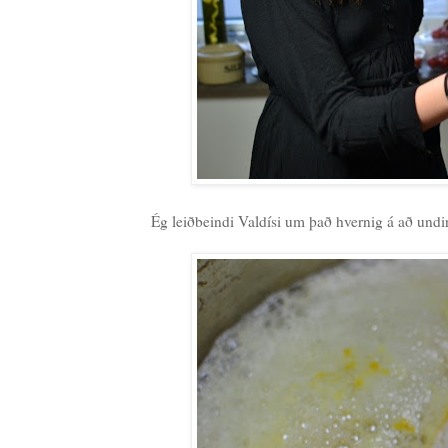
Ég leiðbeindi Valdísi um það hvernig á að undir