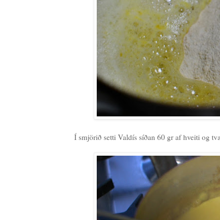
Í smjörið setti Valdís síðan 60 gr af hveiti og tv