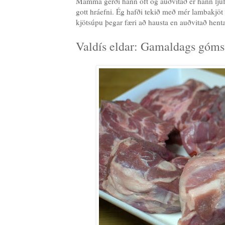
Mamma gerði hann oft og auðvitað er hann ljúf
gott hráefni. Ég hafði tekið með mér lambakjöt
kjötsúpu þegar færi að hausta en auðvitað hentað
Valdís eldar: Gamaldags gómsæ