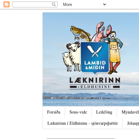
Forsíða
Sous-vide
Leikföng
Myndavél
Læknirinn í Eldhúsinu - sjónvarpsþættir
Jólaup