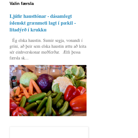
Valin færsla
Ljúfir hausttónar - dásamlegt
íslenskt grænmeti lagt í pækil -
litadýrð í krukku
Ég elska haustin. Sumir segja, vonandi í
gríni, að þeir sem elska haustin ættu að leita
sér einhverskonar meðferðar. Ætli þessa
færsla sk...