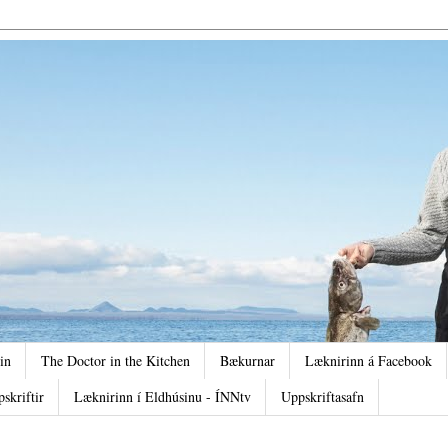
in
The Doctor in the Kitchen
Bækurnar
Læknirinn á Facebook
pskriftir
Læknirinn í Eldhúsinu - ÍNNtv
Uppskriftasafn