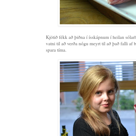
Kjötið fékk að þiðna í ísskápnum í heilan sólarh
vatni til að verða nógu meyrt til að það falli a
spara tíma.