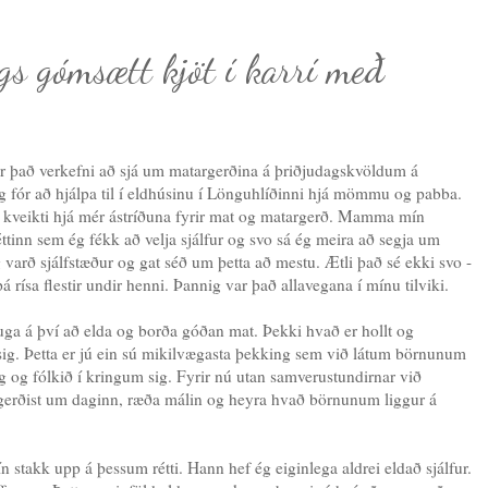
gs gómsætt kjöt í karrí með
sér það verkefni að sjá um matargerðina á þriðjudagskvöldum á
g fór að hjálpa til í eldhúsinu í Lönguhlíðinni hjá mömmu og pabba.
m kveikti hjá mér ástríðuna fyrir mat og matargerð. Mamma mín
réttinn sem ég fékk að velja sjálfur og svo sá ég meira að segja um
g varð sjálfstæður og gat séð um þetta að mestu. Ætli það sé ekki svo -
þá rísa flestir undir henni. Þannig var það allavegana í mínu tilviki.
uga á því að elda og borða góðan mat. Þekki hvað er hollt og
 sig. Þetta er jú ein sú mikilvægasta þekking sem við látum börnunum
ig og fólkið í kringum sig. Fyrir nú utan samverustundirnar við
 gerðist um daginn, ræða málin og heyra hvað börnunum liggur á
stakk upp á þessum rétti. Hann hef ég eiginlega aldrei eldað sjálfur.