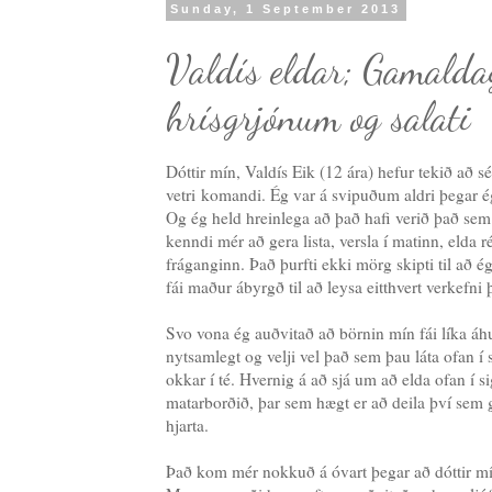
Sunday, 1 September 2013
Valdís eldar; Gamalda
hrísgrjónum og salati
Dóttir mín, Valdís Eik (12 ára) hefur tekið að 
vetri komandi. Ég var á svipuðum aldri þegar é
Og ég held hreinlega að það hafi verið það se
kenndi mér að gera lista, versla í matinn, elda 
fráganginn. Það þurfti ekki mörg skipti til að é
fái maður ábyrgð til að leysa eitthvert verkefni 
Svo vona ég auðvitað að börnin mín fái líka áh
nytsamlegt og velji vel það sem þau láta ofan í
okkar í té. Hvernig á að sjá um að elda ofan í s
matarborðið, þar sem hægt er að deila því sem
hjarta.
Það kom mér nokkuð á óvart þegar að dóttir mín 