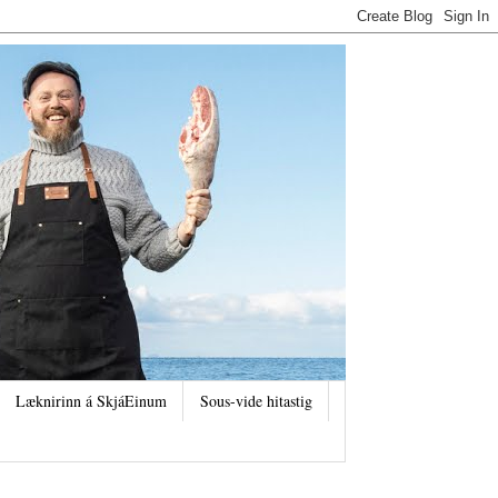
Læknirinn á SkjáEinum
Sous-vide hitastig