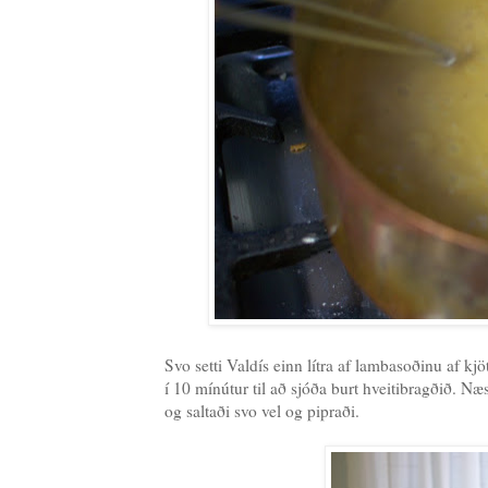
Svo setti Valdís einn lítra af lambasoðinu af kj
í 10 mínútur til að sjóða burt hveitibragðið. Næs
og saltaði svo vel og pipraði.