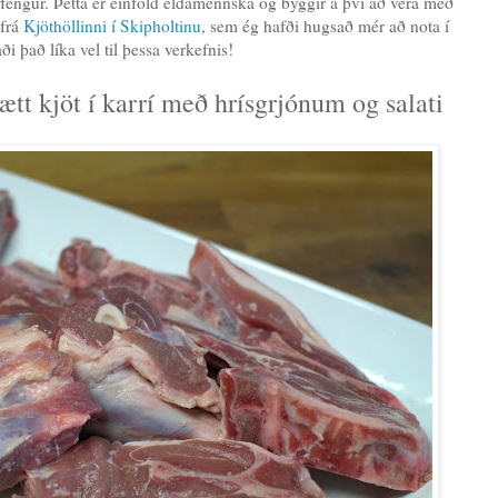
fengur. Þetta er einföld eldamennska og byggir á því að vera með
 frá
Kjöthöllinni í Skipholtinu
, sem ég hafði hugsað mér að nota í
i það líka vel til þessa verkefnis!
tt kjöt í karrí með hrísgrjónum og salati