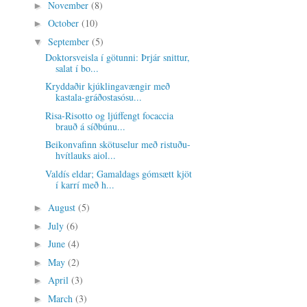
November
(8)
►
October
(10)
►
September
(5)
▼
Doktorsveisla í götunni: Þrjár snittur,
salat í bo...
Kryddaðir kjúklingavængir með
kastala-gráðostasósu...
Risa-Risotto og ljúffengt focaccia
brauð á síðbúnu...
Beikonvafinn skötuselur með ristuðu-
hvítlauks aiol...
Valdís eldar; Gamaldags gómsætt kjöt
í karrí með h...
August
(5)
►
July
(6)
►
June
(4)
►
May
(2)
►
April
(3)
►
March
(3)
►