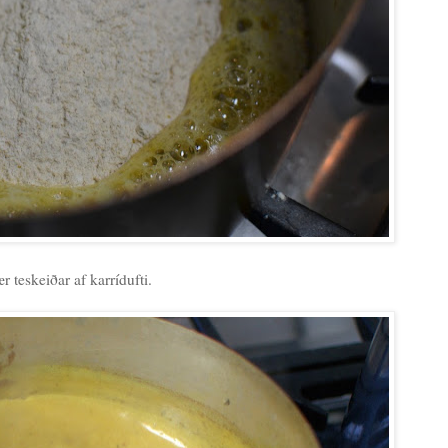
ær teskeiðar af karrídufti.