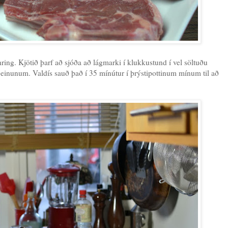
ring. Kjötið þarf að sjóða að lágmarki í klukkustund í vel söltuðu
f beinunum. Valdís sauð það í 35 mínútur í þrýstipottinum mínum til að