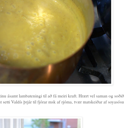
ötinu ásamt lambateningi til að fá meiri kraft. Hrært vel saman og soðið
t setti Valdís þrjár til fjórar msk af rjóma, tvær matskeiðar af soyasósu