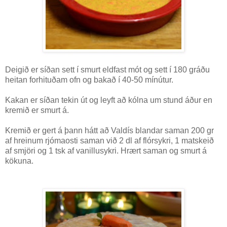
Deigið er síðan sett í smurt eldfast mót og sett í 180 gráðu
heitan forhituðam ofn og bakað í 40-50 mínútur.
Kakan er síðan tekin út og leyft að kólna um stund áður en
kremið er smurt á.
Kremið er gert á þann hátt að Valdís blandar saman 200 gr
af hreinum rjómaosti saman við 2 dl af flórsykri, 1 matskeið
af smjöri og 1 tsk af vanillusykri. Hrært saman og smurt á
kökuna.