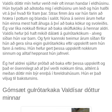
Valdís dóttir mín hefur verið mér oft innan handar í eldhúsinu.
Hún byrjaði að aðstoða mig í eldhúsinu um leið og hún hafði
vit á því hvað fór fram þar. Strax fimm ára var hún farin að
hræra í pottum og blanda í salöt. Núna á seinni árum hefur
hún einna mest haft áhuga á því að baka kökur og svoleiðis.
Ég var líka nokkuð flinkur að baka skúffuköku á hennar aldri.
Valdís hefur þó haft mikið dálæti á gulrótarkökum - alveg
síðan hún var barn. Og fyrir kannski tveimur árum síðan fór
hún að gera sína eigin gulrótarköku eftir uppskrift sem hún
fann á netinu. Hún hefur gert þessa uppskrift nokkrum
sinnum og alltaf heppnast hún jafnvel.
Ég hef aldrei sjálfur prófað að baka eftir þessa uppskrift og
það er ósennilegt að af því verði nokkurn tíma, alltént á
meðan dóttir mín býr ennþá í foreldrahúsum. Hún er það
viljug til bakstursins.
Gómsæt gulrótarkaka Valdísar dóttur
minnar