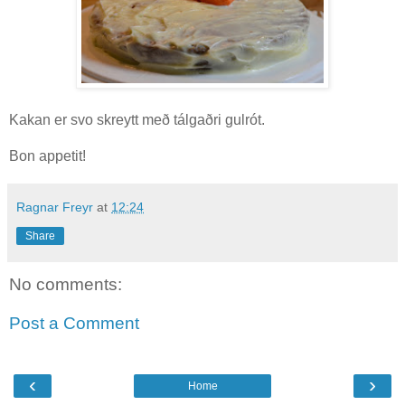
Kakan er svo skreytt með tálgaðri gulrót.
Bon appetit!
Ragnar Freyr
at
12:24
Share
No comments:
Post a Comment
‹
›
Home