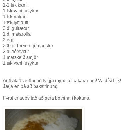
1-2 tsk kanill
1 tsk vanillusykur
1 tsk natron
1 tsk lyftiduft
3 dl gulrætur
1 dl matarolía
2 egg
200 gr hreinn rjómaostur
2 dl flórsykur
1 matskeið smjör
1 tsk vanillusykur
Auðvitað verður að fylgja mynd af bakaranum! Valdísi Eik!
Jæja en þá að bakstrinum;
Fyrst er auðvitað að gera botninn í kökuna.