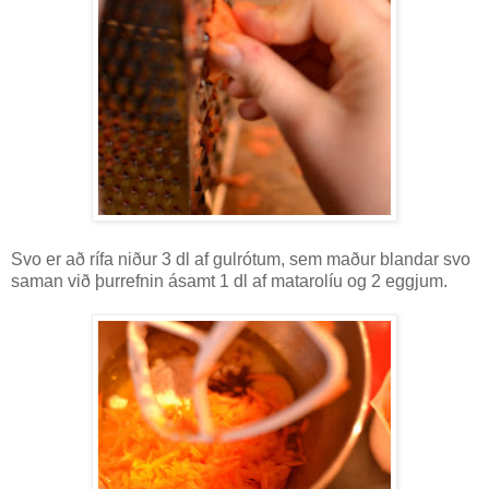
Svo er að rífa niður 3 dl af gulrótum, sem maður blandar svo
saman við þurrefnin ásamt 1 dl af matarolíu og 2 eggjum.