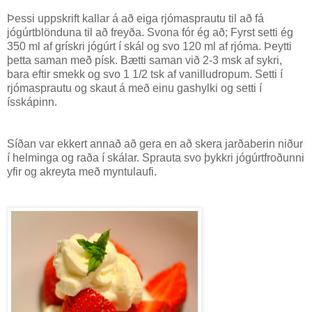
Þessi uppskrift kallar á að eiga rjómasprautu til að fá
jógúrtblönduna til að freyða. Svona fór ég að; Fyrst setti ég
350 ml af grískri jógúrt í skál og svo 120 ml af rjóma. Þeytti
þetta saman með písk. Bætti saman við 2-3 msk af sykri,
bara eftir smekk og svo 1 1/2 tsk af vanilludropum. Setti í
rjómasprautu og skaut á með einu gashylki og setti í
ísskápinn.
Síðan var ekkert annað að gera en að skera jarðaberin niður
í helminga og raða í skálar. Sprauta svo þykkri jógúrtfroðunni
yfir og akreyta með myntulaufi.