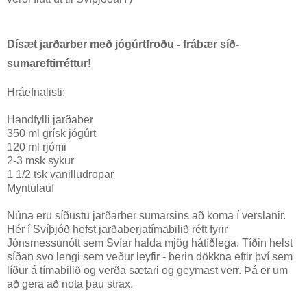
Dísæt jarðarber með jógúrtfroðu - frábær síð-
sumareftirréttur!
Hráefnalisti:
Handfylli jarðaber
350 ml grísk jógúrt
120 ml rjómi
2-3 msk sykur
1 1/2 tsk vanilludropar
Myntulauf
Núna eru síðustu jarðarber sumarsins að koma í verslanir.
Hér í Svíþjóð hefst jarðaberjatímabilið rétt fyrir
Jónsmessunótt sem Svíar halda mjög hátíðlega. Tíðin helst
síðan svo lengi sem veður leyfir - berin dökkna eftir því sem
líður á tímabilið og verða sætari og geymast verr. Þá er um
að gera að nota þau strax.