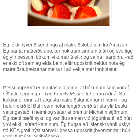
Ég fékk nýverið sendingu af matreiðslubókum frá Amazon.
Ég panta matreiðslubækur nokkrum sinnum á ári og svo ligg
ég yfir þessum bókum vikurnar á eftir og safna í sarpinn. Það
er ekki oft sem ég elda beint eftir uppskrift heldur nota ég
matreiðslubækurnar meira til að vekja mér innblástur.
Þessi uppskrift er innblásin af einni af bókunum sem voru í
síðustu sendingu -
The Family Meal
eftr Ferran Adriá. Sá
kokkur er einn af frægustu matreiðslumönnum í heimi - og
hefur rekið El Bulli sem hefur lengið verið á lista yfir bestu
veitingastaði í heimi og státar af þremur Michelin stjörnum.
Ég bætti bæði sykri og vanillu saman við jógúrtina til að hún
yrði ekki í súrari kantinum. Ég hugsa að íslenskt vanilluskyr
frá KEA gæti nýst stórvel í þessa uppskrift (hvenær ætli hún
verði flutt út til Svíþjóðar?)