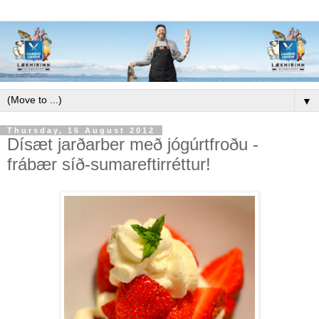
▼
Thursday, 16 August 2012
Dísæt jarðarber með jógúrtfroðu -
frábær síð-sumareftirréttur!