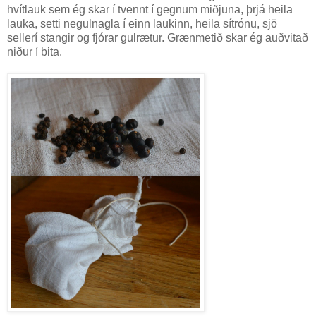
hvítlauk sem ég skar í tvennt í gegnum miðjuna, þrjá heila
lauka, setti negulnagla í einn laukinn, heila sítrónu, sjö
sellerí stangir og fjórar gulrætur. Grænmetið skar ég auðvitað
niður í bita.