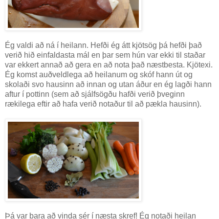
Ég valdi að ná í heilann. Hefði ég átt kjötsög þá hefði það
verið hið einfaldasta mál en þar sem hún var ekki til staðar
var ekkert annað að gera en að nota það næstbesta. Kjötexi.
Ég komst auðveldlega að heilanum og skóf hann út og
skolaði svo hausinn að innan og utan áður en ég lagði hann
aftur í pottinn (sem að sjálfsögðu hafði verið þveginn
rækilega eftir að hafa verið notaður til að pækla hausinn).
Þá var bara að vinda sér í næsta skref! Ég notaði heilan