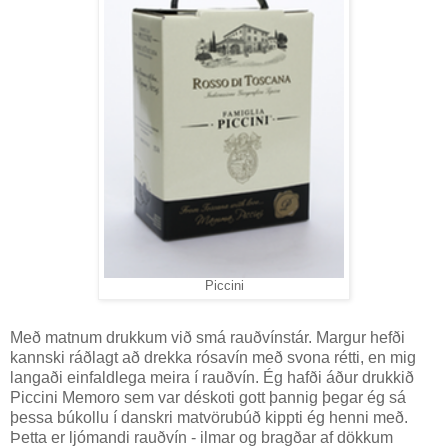
Piccini
Með matnum drukkum við smá rauðvínstár. Margur hefði
kannski ráðlagt að drekka rósavín með svona rétti, en mig
langaði einfaldlega meira í rauðvín. Ég hafði áður drukkið
Piccini Memoro sem var déskoti gott þannig þegar ég sá
þessa búkollu í danskri matvörubúð kippti ég henni með.
Þetta er ljómandi rauðvín - ilmar og bragðar af dökkum