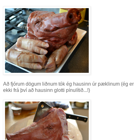
Að fjórum dögum liðnum tók ég hausinn úr pæklinum (ég er
ekki frá því að hausinn glotti pínulítið...!)