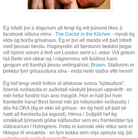
Ég lofaði því á dögunum að fengi ég eitt þúsund likes á
facebook síðuna mína -
The Doctor in the Kitchen
- myndi ég
elda og borða grísahaus. Ég er því að standa við það loforð
með þessari færslu. Hugmyndin að færslunni fæddist þegar
við hjónin vorum á ferð um London seint s.l. vetur. Við gistum
hjá Berki vini okkar og í nágrenninu við íbúðina hans
gengum við framhjá þessu veitingahúsi;
Brawn
. Staðurinn er
þekktur fyrir grísasultuna sína - enda heitir staður eftir henni!
Ég hef lengi verið hrifinn af allskonar svona "kjötsultum".
Íslensk sviðasulta er auðvitað náskyld þessari uppskrift - en
mér hefur fundist hún ansi misgóð. Hún er háð því hver
framleiðir hana! Best fannst mér þó niðursoðin sviðasulta í
dós frá ORA (ég er ekki að grínast - en ég held að það sé
hætt að framleiða þá tegund). Hérna í Svíþjóð hef ég
smakkað ljómandi góðar kálfasultur sem eru framleiddar hjá
slátraranum í Holmgrens. Þetta er kannski ekki réttur sem er
líklegur til vinsælda - en fyrir kokka sem vilja spreyta sig, þá