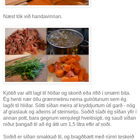
Næst tók við handavinnan.
Kjötið var allt lagt til hliðar og skorið eða rifið í smærri bita.
Ég henti nær öllu grænmetinu nema gulrótunum sem ég
lagði til hliðar. Sótti síðan meira af kryddjurtum útí garð - nóg
af graslauk og aðeins af steinselju. Soðið síaði ég síðan yfir í
annan pott, bara gegnum venjulegt hveitisigti, og sauð síðan
niður þangað til að ég átti um 1,5 lítra eftir af soði.
Soðið er síðan smakkað til, og bragðbætt með rúmri teskeið