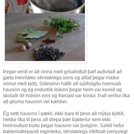
Þegar verið er að vinna með grísahöfuð þarf auðvitað að
gæta hreinlætis sérstaklega (eins og alltaf þegar maður
vinnur með kjöt). Slátrarinn hafði að sjálfsögðu hreinsað
hausinn og ég endurtók leikinn þegar heim var komið og
skolaði öll holrúm eins og framast var kostur. Það verður líka
að geyma hausinn vel kældan.
Ég setti hausinn í pækil, ekki bara til þess að mýkja kjötið,
heldur líka til þess að drepa þær bakteríur sem ekki
hreinsuðust burtu þegar hausinn var þveginn. Saltið hefur
bakteríudrepandi eiginleika, sérstaklega nítrítsalt (venjulegt