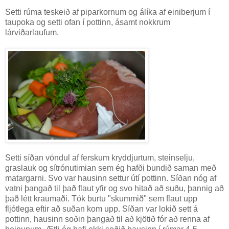
Setti rúma teskeið af piparkornum og álíka af einiberjum í
taupoka og setti ofan í pottinn, ásamt nokkrum
lárviðarlaufum.
Setti síðan vöndul af ferskum kryddjurtum, steinselju,
graslauk og sítrónutimian sem ég hafði bundið saman með
matargarni. Svo var hausinn settur útí pottinn. Síðan nóg af
vatni þangað til það flaut yfir og svo hitað að suðu, þannig að
það létt kraumaði. Tók burtu "skummið" sem flaut upp
fljótlega eftir að suðan kom upp. Síðan var lokið sett á
pottinn, hausinn soðin þangað til að kjötið fór að renna af