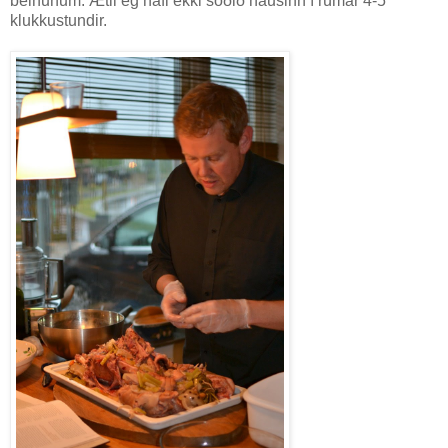
beinunum. Ætli ég hafi ekki soðið hausinn í rúmar 4-5
klukkustundir.