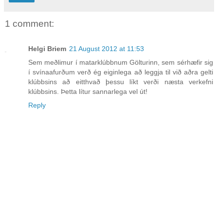
1 comment:
Helgi Briem
21 August 2012 at 11:53
Sem meðlimur í matarklúbbnum Gölturinn, sem sérhæfir sig
í svínaafurðum verð ég eiginlega að leggja til við aðra gelti
klúbbsins að eitthvað þessu líkt verði næsta verkefni
klúbbsins. Þetta lítur sannarlega vel út!
Reply