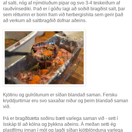
af salti, nóg af nýmöluðum pipar og svo 3-4 teskeiðum af
rauðvínsediki. Það er í góðu lagi að soðið bragðist salt, þar
sem rétturinn er borin fram við herbergishita sem gerir það
að verkum að saltbragðið dofnar aðeins.
Kjötinu og gulrótunum er síðan blandað saman. Fersku
kryddjurtirnar eru svo saxaðar niður og þeim blandað saman
við.
Þá er bragðbætta soðinu bætt varlega saman við - sett í
ísskáp til að kólna og þykkna aðeins. Á meðan setti ég
plastfilmu innan í mót og lagði síðan kjötblönduna varlega