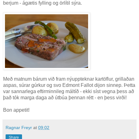
berjum - ágætis fylling og örlítil sýra.
Með matnum bárum við fram nýuppteknar kartöflur, grillaðan
aspas, súrar gúrkur og svo Edmont Fallot dijon sinnep. Þetta
var sannarlega eftirminnileg máltíð - ekki síst vegna þess að
það tók marga daga að útbúa þennan rétt - en þess virði!
Bon appetit!
Ragnar Freyr
at
09:02
Share