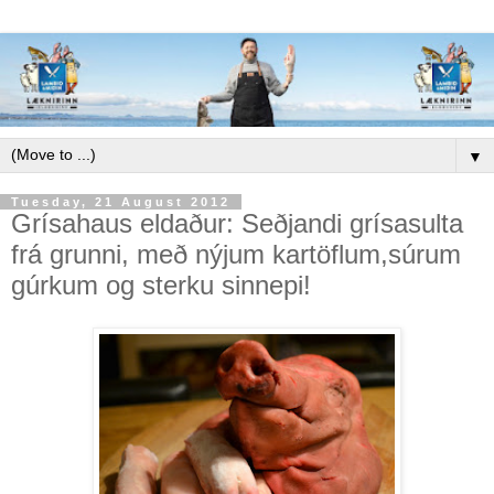
▼
Tuesday, 21 August 2012
Grísahaus eldaður: Seðjandi grísasulta
frá grunni, með nýjum kartöflum,súrum
gúrkum og sterku sinnepi!