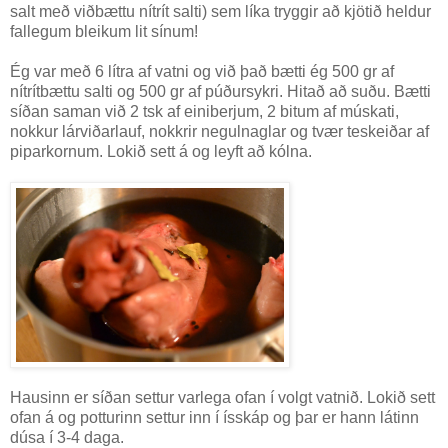
salt með viðbættu nítrít salti) sem líka tryggir að kjötið heldur
fallegum bleikum lit sínum!
Ég var með 6 lítra af vatni og við það bætti ég 500 gr af
nítrítbættu salti og 500 gr af púðursykri. Hitað að suðu. Bætti
síðan saman við 2 tsk af einiberjum, 2 bitum af múskati,
nokkur lárviðarlauf, nokkrir negulnaglar og tvær teskeiðar af
piparkornum. Lokið sett á og leyft að kólna.
Hausinn er síðan settur varlega ofan í volgt vatnið. Lokið sett
ofan á og potturinn settur inn í ísskáp og þar er hann látinn
dúsa í 3-4 daga.