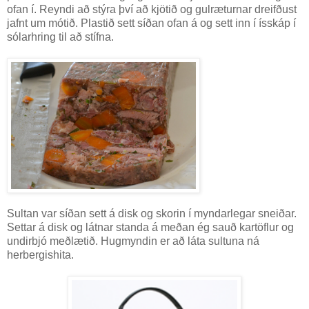
ofan í. Reyndi að stýra því að kjötið og gulræturnar dreifðust
jafnt um mótið. Plastið sett síðan ofan á og sett inn í ísskáp í
sólarhring til að stífna.
Sultan var síðan sett á disk og skorin í myndarlegar sneiðar.
Settar á disk og látnar standa á meðan ég sauð kartöflur og
undirbjó meðlætið. Hugmyndin er að láta sultuna ná
herbergishita.