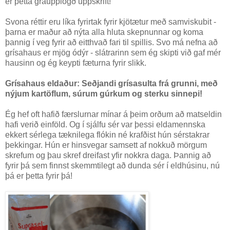
er þetta gráupplögð uppskrift!
Svona réttir eru líka fyrirtak fyrir kjötætur með samviskubit -
þarna er maður að nýta alla hluta skepnunnar og koma
þannig í veg fyrir að eitthvað fari til spillis. Svo má nefna að
grísahaus er mjög ódýr - slátrarinn sem ég skipti við gaf mér
hausinn og ég keypti fæturna fyrir slikk.
Grísahaus eldaður: Seðjandi grísasulta frá grunni, með
nýjum kartöflum, súrum gúrkum og sterku sinnepi!
Ég hef oft hafið færslurnar mínar á þeim orðum að matseldin
hafi verið einföld. Og í sjálfu sér var þessi eldamennska
ekkert sérlega tæknilega flókin né krafðist hún sérstakrar
þekkingar. Hún er hinsvegar samsett af nokkuð mörgum
skrefum og þau skref dreifast yfir nokkra daga. Þannig að
fyrir þá sem finnst skemmtilegt að dunda sér í eldhúsinu, nú
þá er þetta fyrir þá!