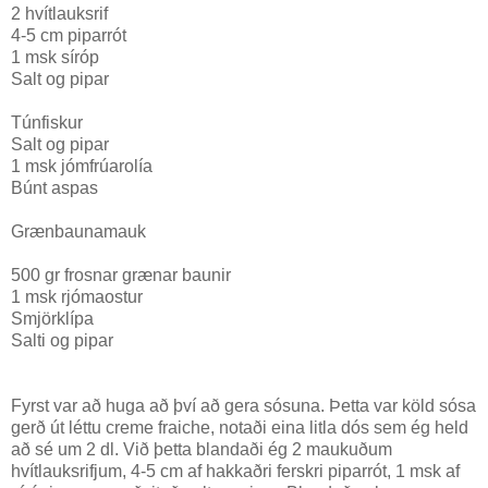
2 hvítlauksrif
4-5 cm piparrót
1 msk síróp
Salt og pipar
Túnfiskur
Salt og pipar
1 msk jómfrúarolía
Búnt aspas
Grænbaunamauk
500 gr frosnar grænar baunir
1 msk rjómaostur
Smjörklípa
Salti og pipar
Fyrst var að huga að því að gera sósuna. Þetta var köld sósa
gerð út léttu creme fraiche, notaði eina litla dós sem ég held
að sé um 2 dl. Við þetta blandaði ég 2 maukuðum
hvítlauksrifjum, 4-5 cm af hakkaðri ferskri piparrót, 1 msk af