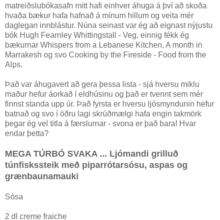
matreiðslubókasafn mitt hafi einhver áhuga á því að skoða
hvaða bækur hafa hafnað á mínum hillum og veita mér
daglegan innblástur. Núna seinast var ég að eignast nýjustu
bók Hugh Fearnley Whittingstall - Veg, einnig fékk ég
bækurnar Whispers from a Lebanese Kitchen, A month in
Marrakesh og svo Cooking by the Fireside - Food from the
Alps.
Það var áhugavert að gera þessa lista - sjá hversu miklu
maður hefur áorkað í eldhúsinu og það er tvennt sem mér
finnst standa upp úr. Það fyrsta er hversu ljósmyndunin hefur
batnað og svo í öðru lagi skrúðmælgi hafa engin takmörk
þegar ég vel titla á færslurnar - svona er það bara! Hvar
endar þetta?
MEGA TÚRBÓ SVAKA ... Ljómandi grilluð
túnfiskssteik með piparrótarsósu, aspas og
grænbaunamauki
Sósa
2 dl creme fraiche