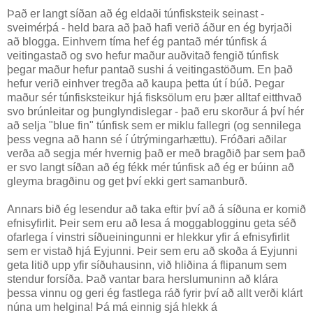
Það er langt síðan að ég eldaði túnfisksteik seinast -
sveimérþá - held bara að það hafi verið áður en ég byrjaði
að blogga. Einhvern tíma hef ég pantað mér túnfisk á
veitingastað og svo hefur maður auðvitað fengið túnfisk
þegar maður hefur pantað sushi á veitingastöðum. En það
hefur verið einhver tregða að kaupa þetta út í búð. Þegar
maður sér túnfisksteikur hjá fisksölum eru þær alltaf eitthvað
svo brúnleitar og þunglyndislegar - það eru skorður á því hér
að selja "blue fin" túnfisk sem er miklu fallegri (og sennilega
þess vegna að hann sé í útrýmingarhættu). Fróðari aðilar
verða að segja mér hvernig það er með bragðið þar sem það
er svo langt síðan að ég fékk mér túnfisk að ég er búinn að
gleyma bragðinu og get því ekki gert samanburð.
Annars bið ég lesendur að taka eftir því að á síðuna er komið
efnisyfirlit. Þeir sem eru að lesa á moggablogginu geta séð
ofarlega í vinstri síðueiningunni er hlekkur yfir á efnisyfirlit
sem er vistað hjá Eyjunni. Þeir sem eru að skoða á Eyjunni
geta litið upp yfir síðuhausinn, við hliðina á flipanum sem
stendur forsíða. Það vantar bara herslumuninn að klára
þessa vinnu og geri ég fastlega ráð fyrir því að allt verði klárt
núna um helgina! Þá má einnig sjá hlekk á