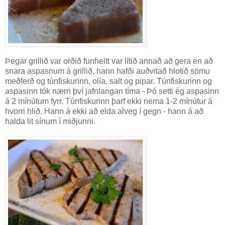
Þegar grillið var orðið funheitt var lítið annað að gera en að
snara aspasnum á grillið, hann hafði auðvitað hlotið sömu
meðferð og túnfiskurinn, olía, salt og pipar. Túnfiskurinn og
aspasinn tók nærri því jafnlangan tíma - Þó setti ég aspasinn
á 2 mínútum fyrr. Túnfiskurinn þarf ekki nema 1-2 mínútur á
hvorri hlið. Hann á ekki að elda alveg í gegn - hann á að
halda lit sínum í miðjunni.