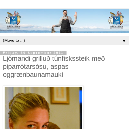
▼
Friday, 30 September 2011
Ljómandi grilluð túnfiskssteik með
piparrótarsósu, aspas
oggrænbaunamauki