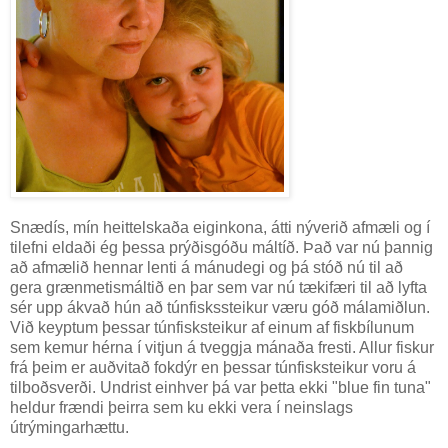
Snædís, mín heittelskaða eiginkona, átti nýverið afmæli og í
tilefni eldaði ég þessa prýðisgóðu máltíð. Það var nú þannig
að afmælið hennar lenti á mánudegi og þá stóð nú til að
gera grænmetismáltið en þar sem var nú tækifæri til að lyfta
sér upp ákvað hún að túnfiskssteikur væru góð málamiðlun.
Við keyptum þessar túnfisksteikur af einum af fiskbílunum
sem kemur hérna í vitjun á tveggja mánaða fresti. Allur fiskur
frá þeim er auðvitað fokdýr en þessar túnfisksteikur voru á
tilboðsverði. Undrist einhver þá var þetta ekki "blue fin tuna"
heldur frændi þeirra sem ku ekki vera í neinslags
útrýmingarhættu.