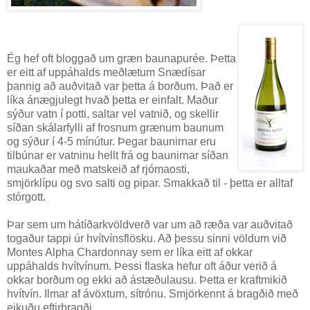
Ég hef oft bloggað um græn baunapurée. Þetta
er eitt af uppáhalds meðlætum Snædísar
þannig að auðvitað var þetta á borðum. Það er
líka ánægjulegt hvað þetta er einfalt. Maður
sýður vatn í potti, saltar vel vatnið, og skellir
síðan skálarfylli af frosnum grænum baunum
og sýður í 4-5 mínútur. Þegar baunirnar eru
tilbúnar er vatninu hellt frá og baunirnar síðan
maukaðar með matskeið af rjómaosti,
smjörklípu og svo salti og pipar. Smakkað til - þetta er alltaf
stórgott.
Þar sem um hátíðarkvöldverð var um að ræða var auðvitað
togaður tappi úr hvítvínsflösku. Að þessu sinni völdum við
Montes Alpha Chardonnay sem er líka eitt af okkar
uppáhalds hvítvínum. Þessi flaska hefur oft áður verið á
okkar borðum og ekki að ástæðulausu. Þetta er kraftmikið
hvítvín. Ilmar af ávöxtum, sítrónu. Smjörkennt á bragðið með
eikuðu eftirbragði.