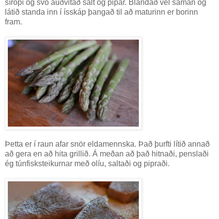
sírópi og svo auðvitað salt og pipar. Blandað vel saman og
látið standa inn í ísskáp þangað til að maturinn er borinn
fram.
Þetta er í raun afar snör eldamennska. Það þurfti lítið annað
að gera en að hita grillið. Á meðan að það hitnaði, penslaði
ég túnfisksteikurnar með olíu, saltaði og pipraði.