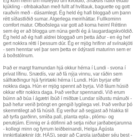
Ég kom heim um níuleytið um kvöldið, Snædís hafði eldað
kjúkling - ofnbakaðan með fullt af hvítlauk, baguette og gott
rauðvín með - dásamlegt. Ég held ég hafi bloggað um þann
rétt síðastliðið sumar. Algerlega meiriháttar. Fullkominn
comfort matur. Ofboðslega var gott að koma heim! Réttinn
sem ég er að blogga um núna gerði ég á laugardagskvöldið.
Ég held að ég hafi aldrei bloggað um þetta áður - en ég hef
gert nokkra rétti í þessum dúr. Ég er mjög hrifinn af svínakjöti
- sem henntar vel þar sem þetta er ódýrasti maturinn sem er
á boðstólnum.
Það er margt framundan hjá okkur hérna í Lundi - svona í
prívat lífinu. Snædís, var að fá nýja vinnu, var ráðin sem
sálfræðingur hjá fyrirtæki hérna í Lundi. Hún byrjar eftir
nokkra daga. Hún er mjög spennt að byrja. Við fáum húsið
okkar eftir nokkra daga. Það verður spennandi. Við erum
búinn að búa í ágætri íbúð í miðbæ Lundar síðustu mánuði -
það hefur verið þröngt en gengið lygilega vel. Það verður þó
skemmtilegt að fá húsið. Ég verður að segjast að hlakka til
að tyrfa garðinn, smíða pall, planta epla-, plómu- og
perutrjám. Einnig er á döfinni að setja niður jarðaberjarunna
- kollegi minn og fyrrum leiðbeinandi, Helga Ágústa
innkirtlalæknir (dr. HÁS), segir að Carola jarðaber séu best -