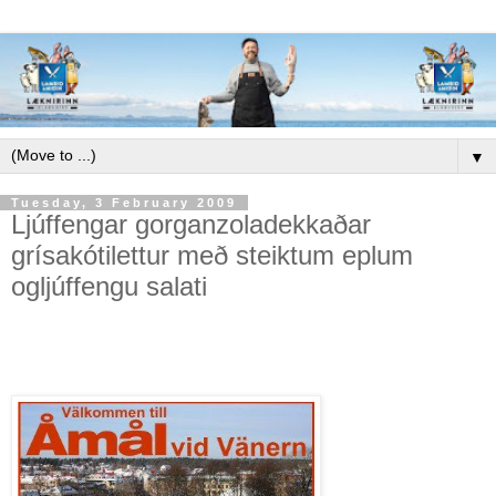
▼
Tuesday, 3 February 2009
Ljúffengar gorganzoladekkaðar
grísakótilettur með steiktum eplum
ogljúffengu salati