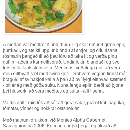
Á meðan var meðlætið undirbúið. Ég skar niður 4 græn epli,
þurrkaði, og steikti upp úr blöndu af smjöri og olíu ásamt
rósmarín þangað til að þau fóru að taka lit og verða pínu
gullin - aðeins karmelliseruð. Undir lokin blandaði ég svo
ferskri flatlaufssteinselju. Mér finnst voðalega gott að vera
með eitthvað sæt með svínakjöti - einhvern veginn finnst mér
bragðið af svínakjöti kalla á það að því fylgi eitthvað sætmeti
- oft er ég með góða sultu. Núna fengu eplin bæði að þjóna
því hlutverki að vera meðlæti og sulta - allt í senn.
Valdís dóttir mín tók að sér að gera salat, grænt kál, papríka,
tómatar, vínber og nokkrar ostsneiðar.
Með matnum drukkum við Montes Alpha Cabernet
Sauvignion frá 2006. Ég man ennþá þegar ég ákvað að