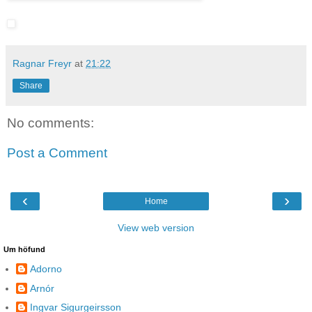
Ragnar Freyr
at
21:22
Share
No comments:
Post a Comment
‹
›
Home
View web version
Um höfund
Adorno
Arnór
Ingvar Sigurgeirsson