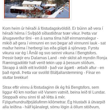
Kom heim úr héraði á föstudagskvöldið. Er búinn að vera í
héraði hérna í Svíþjóð síðastliðnar tvær vikur. Þetta var
áhugaverður tími - en á sama tíma hálf einmannalegur -
mikið að gera í vinnunni en svo þegar að vinnunni lauk - sat
maður heima í herbergi las eða glápti á sjónvarp. Fyrstu
vikuna var ég í Åmål og svo seinni vikuna í Bengtsfors.
Þessir bæjir eru Dalarnas Land - mér skilst að myndin Ronja
Ræningjadóttir hafi verið tekin upp á þessum slóðum.
Skrapp á skíði eitt kvöldið - það var ágætt - ætlaði aftur - en
það rigndi. Þetta var svolítil Bláfjallarstemming - Fínar en
stuttar brekkur!
Strax eftir vinnu á föstudaginn ók ég frá Bengtsfors, sem
liggur 40 km norðan við Vanern vatnið, beina leið til Lundar.
Stoppaði einu sinni til að létta á mér.
Fjögurhundruðþrjátíufimm kílómetrar. Ég hlustaði á útvarpið
alla leiðina - hálf kjánalegt, sömu lögin á öllum stöðvum,