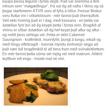
kaupa þessa tegund í fyrsta skipti. Það var snemma á ferli
mínum sem "matgæðingur". Þá var ég að vafra í ríkinu og sá
þegar starfsmenn ÁTVR voru af fylla á hillur. Þessar flöskur
voru fluttar inn í viðarkössum - mér fannst það óhemjuflott.
Veit ekki hvernig það er í dag, með kassana - en þetta var
ástæðan fyrir því að ég keypti þetta í fyrsta sinn. Bragðið af
víninu er síðan ástæðan að ég hef keypt það aftur og aftur -
og notið þess sérlega vel. Þetta er stórt Cabernet
Sauvignion - kraftmikið, munnfyllir, þungt á tungu, eikað og
með löngu eftirbragði - kannsk myndu einhverjir segja að
það væri full bragðmikið til að bera fram með svínakótilettum.
En mér fannst þetta sóma sér mjög vel með matnum. Alltént
leyfðum við engu - hvorki mat né víni.