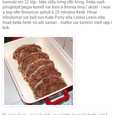
kannski ein 12 lög - látin rúlla hring eftir hring. Þetta varð
pínuþreytt þegar komið var fram á fimmta tíma í akstri - I was
a boy eftir Beoyncie spiluð á 25 mínútna fresti. Hinar
mínúturnar var það svo Kate Perry eða Leona Lewis eða
hvað þetta heitir nú allt saman - maður var kominn með upp í
kok.