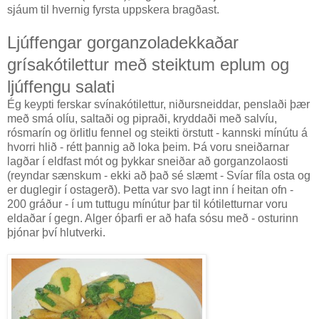
sjáum til hvernig fyrsta uppskera bragðast.
Ljúffengar gorganzoladekkaðar
grísakótilettur með steiktum eplum og
ljúffengu salati
Ég keypti ferskar svínakótilettur, niðursneiddar, penslaði þær
með smá olíu, saltaði og pipraði, kryddaði með salvíu,
rósmarín og örlitlu fennel og steikti örstutt - kannski mínútu á
hvorri hlið - rétt þannig að loka þeim. Þá voru sneiðarnar
lagðar í eldfast mót og þykkar sneiðar að gorganzolaosti
(reyndar sænskum - ekki að það sé slæmt - Svíar fíla osta og
er duglegir í ostagerð). Þetta var svo lagt inn í heitan ofn -
200 gráður - í um tuttugu mínútur þar til kótiletturnar voru
eldaðar í gegn. Alger óþarfi er að hafa sósu með - osturinn
þjónar því hlutverki.