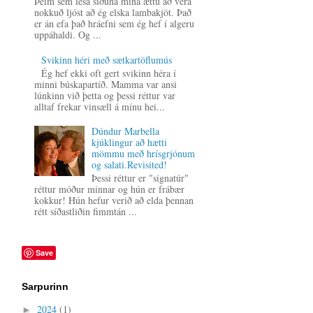
Þeim sem lesa síðuna mína ættu að vera
nokkuð ljóst að ég elska lambakjöt. Það
er án efa það hráefni sem ég hef í algeru
uppáhaldi. Og ...
Svikinn héri með sætkartöflumús
Ég hef ekki oft gert svikinn héra í
minni búskapartíð. Mamma var ansi
lúnkinn við þetta og þessi réttur var
alltaf frekar vinsæll á mínu hei...
Dúndur Marbella
kjúklingur að hætti
mömmu með hrísgrjónum
og salati.Revisited!
Þessi réttur er "signatúr"
réttur móður minnar og hún er frábær
kokkur! Hún hefur verið að elda þennan
rétt síðastliðin fimmtán ...
Save
Sarpurinn
2024
(1)
►