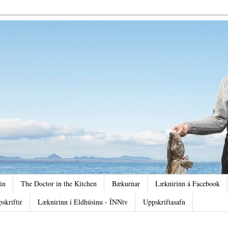
in
The Doctor in the Kitchen
Bækurnar
Læknirinn á Facebook
pskriftir
Læknirinn í Eldhúsinu - ÍNNtv
Uppskriftasafn