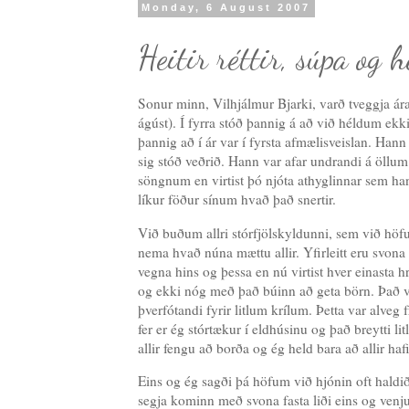
Monday, 6 August 2007
Heitir réttir, súpa og 
Sonur minn, Vilhjálmur Bjarki, varð tveggja ára
ágúst). Í fyrra stóð þannig á að við héldum ekk
þannig að í ár var í fyrsta afmælisveislan. Hann
sig stóð veðrið. Hann var afar undrandi á öllu
söngnum en virtist þó njóta athyglinnar sem ha
líkur föður sínum hvað það snertir.
Við buðum allri stórfjölskyldunni, sem við höfu
nema hvað núna mættu allir. Yfirleitt eru svona
vegna hins og þessa en nú virtist hver einasta
og ekki nóg með það búinn að geta börn. Það v
þverfótandi fyrir litlum krílum. Þetta var alveg
fer er ég stórtækur í eldhúsinu og það breytti lit
allir fengu að borða og ég held bara að allir h
Eins og ég sagði þá höfum við hjónin oft haldið 
segja kominn með svona fasta liði eins og venj