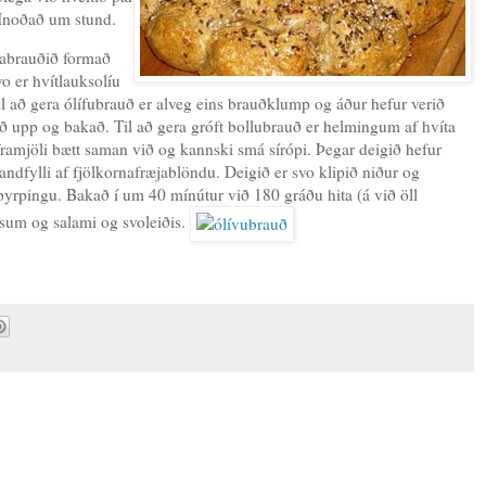
Hnoðað um stund.
ítabrauðið formað
o er hvítlauksolíu
Til að gera ólífubrauð er alveg eins brauðklump og áður hefur verið
ð upp og bakað. Til að gera gróft bollubrauð er helmingum af hvíta
haframjöli bætt saman við og kannski smá sírópi. Þegar deigið hefur
andfylli af fjölkornafræjablöndu. Deigið er svo klipið niður og
 þyrpingu. Bakað í um 40 mínútur við 180 gráðu hita (á við öll
sum og salami og svoleiðis.