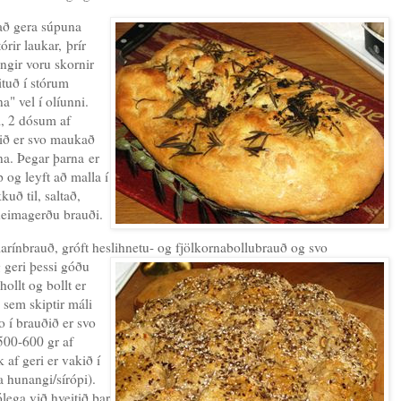
 að gera súpuna
órir laukar, þrír
angir voru skornir
ituð í stórum
a" vel í olíunni.
, 2 dósum af
nið er svo maukað
na. Þegar þarna er
og leyft að malla í
ð til, saltað,
heimagerðu brauði.
arínbrauð, gróft heslihnetu- og fjölkornabollubrauð
og svo
g geri þessi góðu
ollt og bollt er
a sem skiptir máli
 í brauðið er svo
500-600 gr af
k af geri er vakið í
 hunangi/sírópi).
lega við hveitið þar