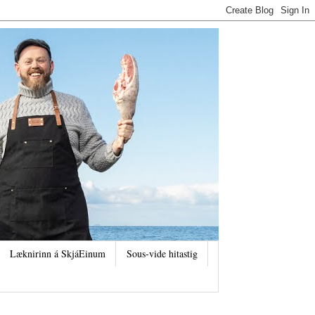
Læknirinn á SkjáEinum
Sous-vide hitastig