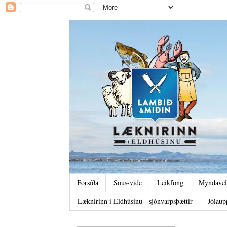
Forsíða
Sous-vide
Leikföng
Myndavél
Læknirinn í Eldhúsinu - sjónvarpsþættir
Jólaup