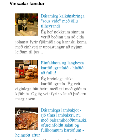
Vinsælar færslur
Dásamleg kalkúnabringa
"sous vide" með öllu
tilheyrandi
Ég hef nokkrum sinnum
verið beðinn um að elda
jólamat fyrir fjölmiðla og kannski koma
með einhverjar uppástungur að nýjum
leiðum til þes...
Einfaldasta og langbesta
kartöflugratínið - hlaðið
að fullu!
Ég hreinlega elska
kartöflugratín. Ég veit
eiginlega fátt betra meðlæti með góðum
kjötbita. Og ég veit fyrir víst að það eru
margir sem...
Dásamlega lambakjöt -
sjö tíma lambalæri, nú
með balsamikdöðlumauki,
ofureinföldu salati og
fullkomnum kartöflum -
heimsótt aftur