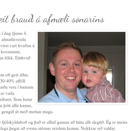
heit brauð á afmæli sonarins
 í dag (þann 4.
i afmælisveislu
 vissi vart hvaðan á
m kossunum,
nn fékk. Eitthvað
m oft gert áður,
 30-40% afföll
 hræða vera í bænum
ar varla
 frábært. Sem betur
lu þótt allir kæmu,
afi gengið út með mettan maga.
fjölskylduboð og það er alltaf gaman að hitta allt slegtið. Ég er meira
ulega þegar að svona stórum veislum kemur. Nokkrar vel valdar