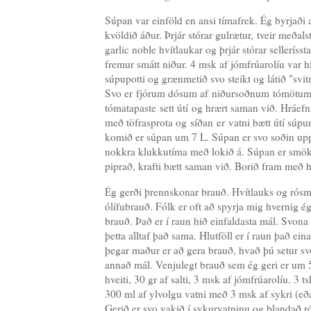
Súpan var einföld en ansi tímafrek. Ég byrjaði
kvöldið áður. Þrjár stórar gulrætur, tveir meðalst
garlic noble hvítlaukar og þrjár stórar sellerísst
fremur smátt niður. 4 msk af jómfrúarolíu var h
súpupotti og grænmetið svo steikt og látið "svitn
Svo er fjórum dósum af niðursoðnum tómötum
tómatapaste sett útí og hrært saman við. Hráef
með töfrasprota og síðan er vatni bætt útí súpu
komið er súpan um 7 L. Súpan er svo soðin upp 
nokkra klukkutíma með lokið á. Súpan er smökku
piprað, krafti bætt saman við. Borið fram með 
Ég gerði þrennskonar brauð. Hvítlauks og rósm
ólífubrauð. Fólk er oft að spyrja mig hvernig é
brauð. Það er í raun hið einfaldasta mál. Svona h
þetta alltaf það sama. Hlutföll er í raun það ein
þegar maður er að gera brauð, hvað þú setur svo
annað mál. Venjulegt brauð sem ég geri er um 
hveiti, 30 gr af salti, 3 msk af jómfrúarolíu. 3 ts
300 ml af ylvolgu vatni með 3 msk af sykri (eða
Gerið er svo vakið í sykurvatninu og blandað ró