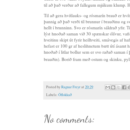
til að það verður að fallegum mjúkum klump. 
Til að gera hvítlauks- og rósmarín brauð er hv
þannig að það verði til brunnur í brauðinu og sv
hellt í brunninn. Svo er rósmarín sáldrað yfir. 
lýst hnoðað saman við 30 spænskar ólívur, vafi
hveitinu skipt út fyrir heilhveiti, smávegis af 
hefast er 100 gr af heslihnetum bætt útí ásamt h
hnoðað í litlar bollur sem er svo raðað saman í
brauðin). Borið fram með ostum og skinku, pyl
Posted by
Ragnar Freyr
at
20:29
Labels:
Óflokkað
No comments: