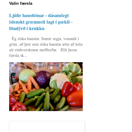
Valin færsla
Ljúfir hausttónar - dásamlegt
íslenskt grænmeti lagt í pækil -
litadýrð í krukku
Ég elska haustin. Sumir segja, vonandi í
gríni, að þeir sem elska haustin ættu að leita
sér einhverskonar meðferðar. Ætli þessa
færsla sk...