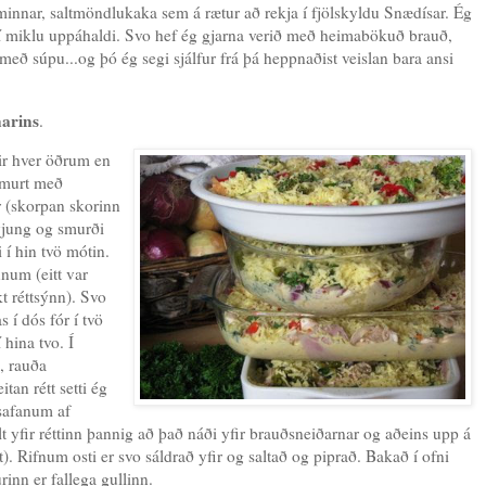
innar, saltmöndlukaka sem á rætur að rekja í fjölskyldu Snædísar. Ég
erið í miklu uppáhaldi. Svo hef ég gjarna verið með heimabökuð brauð,
með súpu...og þó ég segi sjálfur frá þá heppnaðist veislan bara ansi
narins
.
íkir hver öðrum en
smurt með
r (skorpan skorinn
nýjung og smurði
 í hin tvö mótin.
unum (eitt var
kt réttsýnn). Svo
 í dós fór í tvö
 hina tvo. Í
l, rauða
tan rétt setti ég
 safanum af
t yfir réttinn þannig að það náði yfir brauðsneiðarnar og aðeins upp á
. Rifnum osti er svo sáldrað yfir og saltað og piprað. Bakað í ofni
rinn er fallega gullinn.