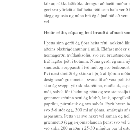
kökur, súkkulaðiköku drengur að hætti móður m
geri svo yfirleitt alltaf heita rétti sem hafa v
álegg og osta og núna brá ég á það ráð að vera 
vel.
Heitir réttir, súpa og heit brauð á afmæli so
Í þetta sinn gerði ég fjóra heita rétti, nokkuð l
aðeins blæbrigðamunur á milli. Eldfast mót er 
heimagerðri hvítlauksolíu, svo eru brauðsneiða
frá) lagðar þétt í botninn. Núna gerði ég smá 
smurosti, sveppaosti í tvö mót og svo beikonosti
Því næst dreifði ég skinku í þrjú af fjórum mót
designerað grænmetis - svona til að vera pólitís
skar ég sveppi yfir skinkuréttina, rauðlauk, aspas
mót, salvía fór í helming rétta og svo steinselja í
grænmetisréttinn setti ég kúrbít, lauk, spergilká
papriku, púrrulauk og svo salvíu. Fyrir hvern hei
svo 5-6 stór egg, 300 ml af rjóma, smávegis af
aspasnum. Þetta var svo hrært vel saman og hell
grænmetið (eggja-rjómablandan þenst svo vel út)
við sirka 200 gráður í 25-30 mínútur þar til ostu