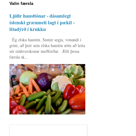
Valin færsla
Ljúfir hausttónar - dásamlegt
íslenskt grænmeti lagt í pækil -
litadýrð í krukku
Ég elska haustin. Sumir segja, vonandi í
gríni, að þeir sem elska haustin ættu að leita
sér einhverskonar meðferðar. Ætli þessa
færsla sk...