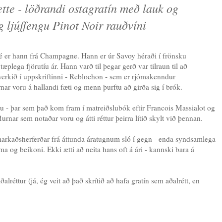
tte - löðrandi ostagratín með lauk og
g ljúffengu Pinot Noir rauðvíni
né er hann frá Champagne. Hann er úr Savoy héraði í frönsku
plega fjörutíu ár. Hann varð til þegar gerð var tilraun til að
tverkið í uppskriftinni - Reblochon - sem er rjómakenndur
nar voru á hallandi fæti og menn þurftu að girða sig í brók.
ediu - þar sem það kom fram í matreiðslubók eftir Francois Massialot og
rnar sem notaðar voru og átti réttur þeirra lítið skylt við þennan.
 markaðsherferðar frá áttunda áratugnum sló í gegn - enda syndsamlega
óma og beikoni. Ekki ætti að neita hans oft á ári - kannski bara á
alréttur (já, ég veit að það skrítið að hafa gratín sem aðalrétt, en