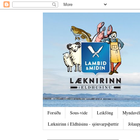
Forsíða
Sous-vide
Leikföng
Myndavél
Læknirinn í Eldhúsinu - sjónvarpsþættir
Jólaup