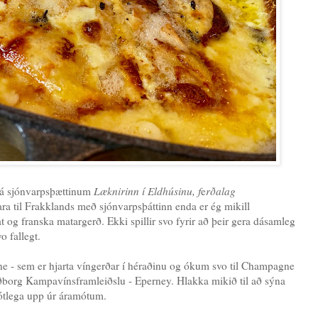
 á sjónvarpsþættinum
Læknirinn í Eldhúsinu, f
e
rðalag
fara til Frakklands með sjónvarpsþáttinn enda er ég mikill
og franska matargerð. Ekki spillir svo fyrir að þeir gera dásamleg
vo fallegt.
 - sem er hjarta víngerðar í héraðinu og ókum svo til Champagne
borg Kampavínsframleiðslu - Eperney. Hlakka mikið til að sýna
fljótlega upp úr áramótum.