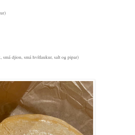
ur)
k, smá djion, smá hvítlaukur, salt og pipar)