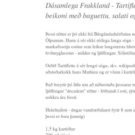
Dásamlega Frakkland - Tartifle
beikoni með baguettu, salati o
Þessi réttur er þó ekki frá Búrgúndarhérðainu 
Ölpunum. Hann á sér ekki sérlega langa sögu - tæ
markaðssetja ostinn sem leikur langstærsta hlu
hvítmygluostur - mildur og ljúffengur. Sölutölur
Orðið Tartiflette á sér lengri sögu, skv. wikip
aðstoðarkokk hans Mathieu og er vísun í kartöflu
Það breytir þó litlu um að niðurstaða þessarar
ljúffengur "decadent" réttur - löðrandi í osti, rj
nokkra ára fresti.
Hráefnalisti - dugar vandræðalaust fyrir 8 sem að
þessi er bara þannig)
1,5 kg kartöflur