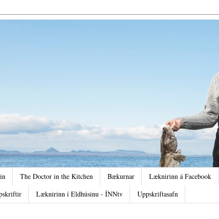
in
The Doctor in the Kitchen
Bækurnar
Læknirinn á Facebook
pskriftir
Læknirinn í Eldhúsinu - ÍNNtv
Uppskriftasafn