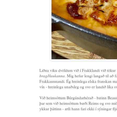
Liðna viku dvöldum við í Frakklandi við tökur
bragðlaukanna
. Mig hefur lengi langað til að 
Frakkaunnandi. Ég hreinlega elska franskan mat 
vín - hreinlega unaðsleg og svo er landið líka s
Við heimsóttum Búrgúndarhérað - bæinn Beaune
þar sem við heimsóttum bæði Reims og svo mið
ykkur þáttinn - ætli hann fari ekki í sýningar 