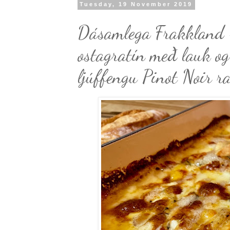
Tuesday, 19 November 2019
Dásamlega Frakkland -
ostagratín með lauk og
ljúffengu Pinot Noir r