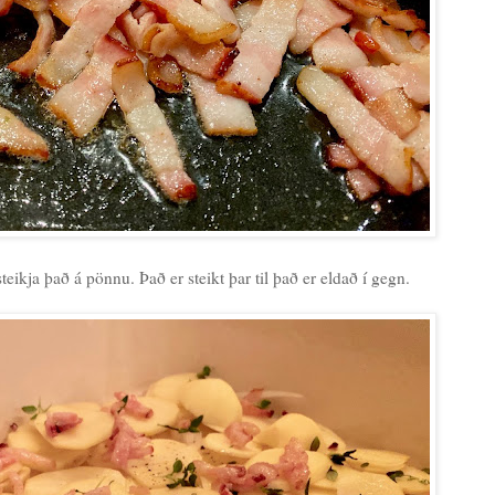
teikja það á pönnu. Það er steikt þar til það er eldað í gegn.