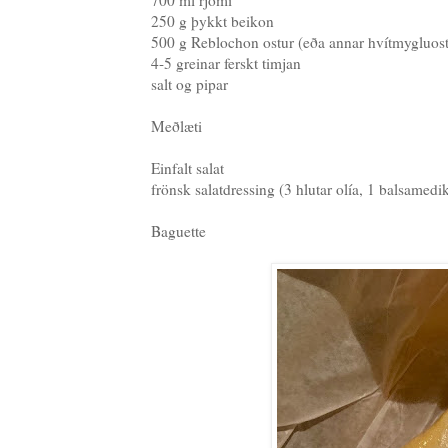
700 ml rjómi
250 g þykkt beikon
500 g Reblochon ostur (eða annar hvítmygluost
4-5 greinar ferskt timjan
salt og pipar
Meðlæti
Einfalt salat
frönsk salatdressing (3 hlutar olía, 1 balsamedi
Baguette