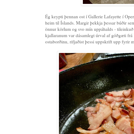
Ég keypti þennan ost í Gallerie Lafayette í Ope
heim til Íslands. Margir þekkja þessar búðir s
önnur körlum og svo mín uppáhalds - tileinkuð m
kjallaranum var dásamlegt úrval af góðgæti frá
ostaborðinu, rifjaðist þessi uppskrift upp fyrir m