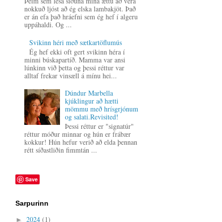
Þeim sem lesa síðuna mína ættu að vera
nokkuð ljóst að ég elska lambakjöt. Það
er án efa það hráefni sem ég hef í algeru
uppáhaldi. Og ...
Svikinn héri með sætkartöflumús
Ég hef ekki oft gert svikinn héra í
minni búskapartíð. Mamma var ansi
lúnkinn við þetta og þessi réttur var
alltaf frekar vinsæll á mínu hei...
Dúndur Marbella
kjúklingur að hætti
mömmu með hrísgrjónum
og salati.Revisited!
Þessi réttur er "signatúr"
réttur móður minnar og hún er frábær
kokkur! Hún hefur verið að elda þennan
rétt síðastliðin fimmtán ...
Save
Sarpurinn
2024
(1)
►