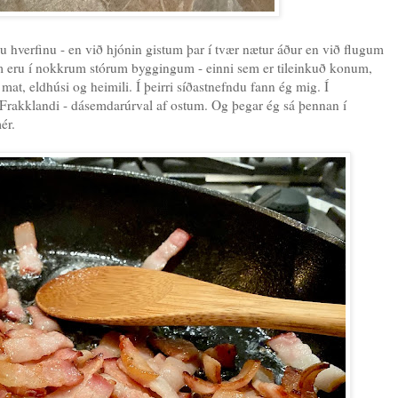
ru hverfinu - en við hjónin gistum þar í tvær nætur áður en við flugum
em eru í nokkrum stórum byggingum - einni sem er tileinkuð konum,
at, eldhúsi og heimili. Í þeirri síðastnefndu fann ég mig. Í
 Frakklandi - dásemdarúrval af ostum. Og þegar ég sá þennan í
ér.