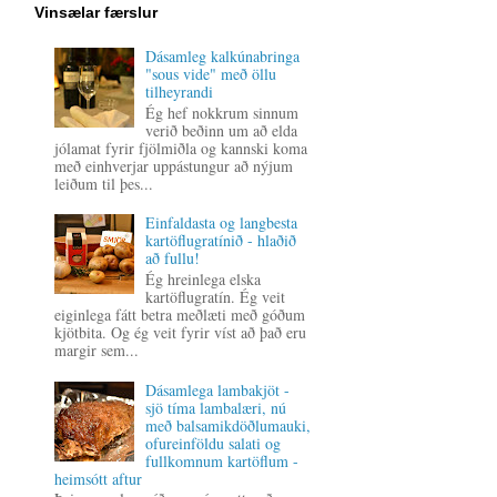
Vinsælar færslur
Dásamleg kalkúnabringa
"sous vide" með öllu
tilheyrandi
Ég hef nokkrum sinnum
verið beðinn um að elda
jólamat fyrir fjölmiðla og kannski koma
með einhverjar uppástungur að nýjum
leiðum til þes...
Einfaldasta og langbesta
kartöflugratínið - hlaðið
að fullu!
Ég hreinlega elska
kartöflugratín. Ég veit
eiginlega fátt betra meðlæti með góðum
kjötbita. Og ég veit fyrir víst að það eru
margir sem...
Dásamlega lambakjöt -
sjö tíma lambalæri, nú
með balsamikdöðlumauki,
ofureinföldu salati og
fullkomnum kartöflum -
heimsótt aftur