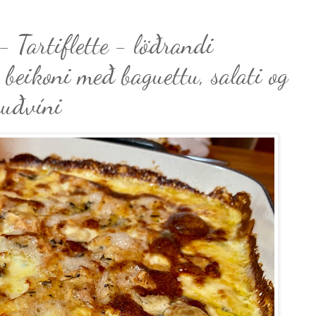
 Tartiflette - löðrandi
 beikoni með baguettu, salati og
auðvíni