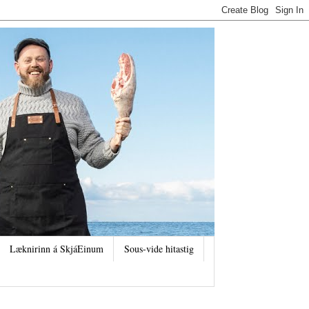
Læknirinn á SkjáEinum
Sous-vide hitastig