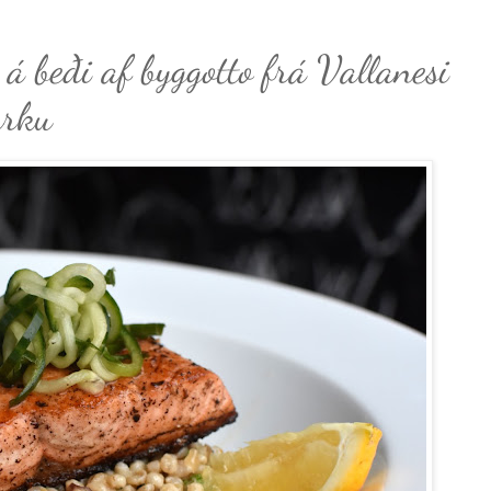
 á beði af byggotto frá Vallanesi
úrku