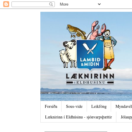
Forsíða
Sous-vide
Leikföng
Myndavél
Læknirinn í Eldhúsinu - sjónvarpsþættir
Jólaup