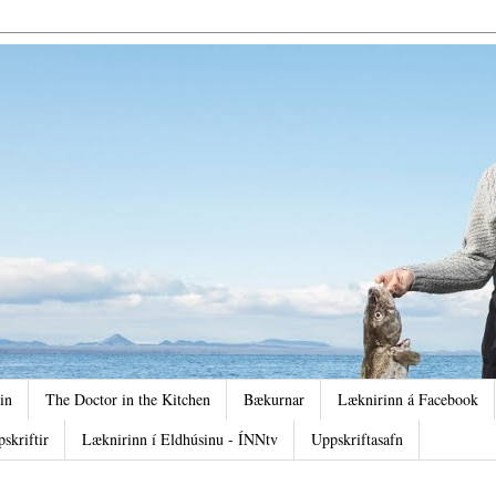
in
The Doctor in the Kitchen
Bækurnar
Læknirinn á Facebook
pskriftir
Læknirinn í Eldhúsinu - ÍNNtv
Uppskriftasafn