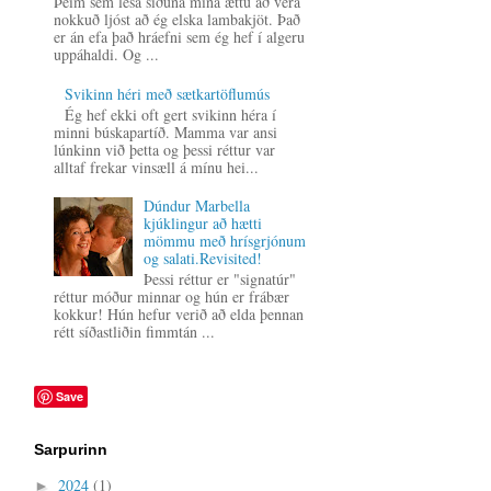
Þeim sem lesa síðuna mína ættu að vera
nokkuð ljóst að ég elska lambakjöt. Það
er án efa það hráefni sem ég hef í algeru
uppáhaldi. Og ...
Svikinn héri með sætkartöflumús
Ég hef ekki oft gert svikinn héra í
minni búskapartíð. Mamma var ansi
lúnkinn við þetta og þessi réttur var
alltaf frekar vinsæll á mínu hei...
Dúndur Marbella
kjúklingur að hætti
mömmu með hrísgrjónum
og salati.Revisited!
Þessi réttur er "signatúr"
réttur móður minnar og hún er frábær
kokkur! Hún hefur verið að elda þennan
rétt síðastliðin fimmtán ...
Save
Sarpurinn
2024
(1)
►