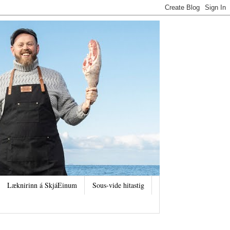
Læknirinn á SkjáEinum
Sous-vide hitastig