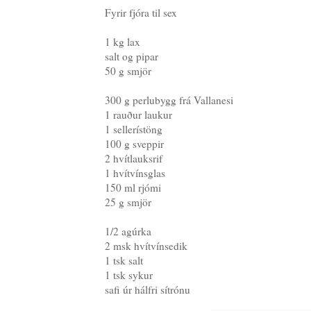
Fyrir fjóra til sex
1 kg lax
salt og pipar
50 g smjör
300 g perlubygg frá Vallanesi
1 rauður laukur
1 sellerístöng
100 g sveppir
2 hvítlauksrif
1 hvítvínsglas
150 ml rjómi
25 g smjör
1/2 agúrka
2 msk hvítvínsedik
1 tsk salt
1 tsk sykur
safi úr hálfri sítrónu