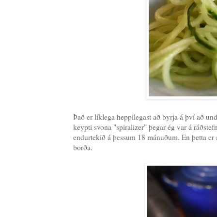
Það er líklega heppilegast að byrja á því að un
keypti svona "spiralizer" þegar ég var á ráðste
endurtekið á þessum 18 mánuðum. En þetta er að 
borða.