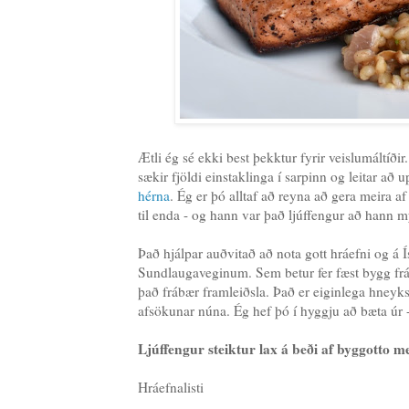
Ætli ég sé ekki best þekktur fyrir veislumáltíðir
sækir fjöldi einstaklinga í sarpinn og leitar að
hérna
. Ég er þó alltaf að reyna að gera meira a
til enda - og hann var það ljúffengur að hann 
Það hjálpar auðvitað að nota gott hráefni og á Í
Sundlaugaveginum. Sem betur fer fæst bygg frá V
það frábær framleiðsla. Það er eiginlega hneyksl
afsökunar núna. Ég hef þó í hyggju að bæta úr -
Ljúffengur steiktur lax á beði af byggotto
Hráefnalisti