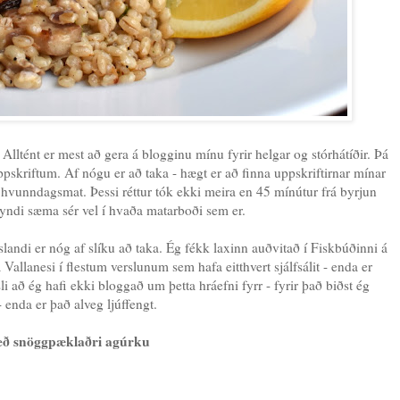
. Alltént er mest að gera á blogginu mínu fyrir helgar og stórhátíðir. Þá
 uppskriftum. Af nógu er að taka - hægt er að finna uppskriftirnar mínar
f hvunndagsmat. Þessi réttur tók ekki meira en 45 mínútur frá byrjun
myndi sæma sér vel í hvaða matarboði sem er.
slandi er nóg af slíku að taka. Ég fékk laxinn auðvitað í Fiskbúðinni á
allanesi í flestum verslunum sem hafa eitthvert sjálfsálit - enda er
i að ég hafi ekki bloggað um þetta hráefni fyrr - fyrir það biðst ég
 enda er það alveg ljúffengt.
 með snöggpæklaðri agúrku