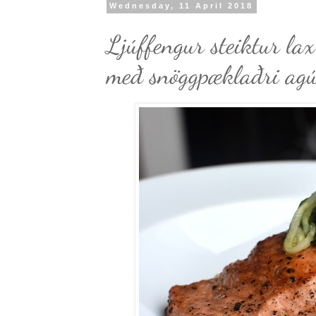
Wednesday, 11 April 2018
Ljúffengur steiktur lax
með snöggpæklaðri ag