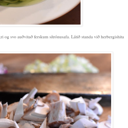
ykri og svo auðvitað ferskum sítrónusafa. Látið standa við herbergishita