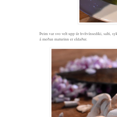
Þeim var svo velt upp úr hvítvínsediki, salti, s
á meðan maturinn er eldaður.