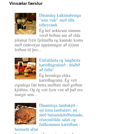
Vinsælar færslur
Dásamleg kalkúnabringa
"sous vide" með öllu
tilheyrandi
Ég hef nokkrum sinnum
verið beðinn um að elda
jólamat fyrir fjölmiðla og kannski koma
með einhverjar uppástungur að nýjum
leiðum til þes...
Einfaldasta og langbesta
kartöflugratínið - hlaðið
að fullu!
Ég hreinlega elska
kartöflugratín. Ég veit
eiginlega fátt betra meðlæti með góðum
kjötbita. Og ég veit fyrir víst að það eru
margir sem...
Dásamlega lambakjöt -
sjö tíma lambalæri, nú
með balsamikdöðlumauki,
ofureinföldu salati og
fullkomnum kartöflum -
heimsótt aftur