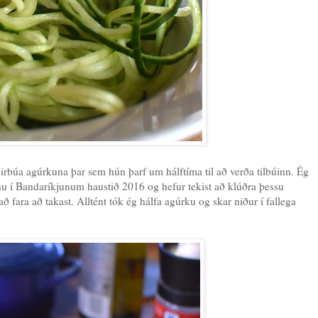
dirbúa agúrkuna þar sem hún þarf um hálftíma til að verða tilbúinn. Ég
fnu í Bandaríkjunum haustið 2016 og hefur tekist að klúðra þessu
fara að takast. Alltént tók ég hálfa agúrku og skar niður í fallega