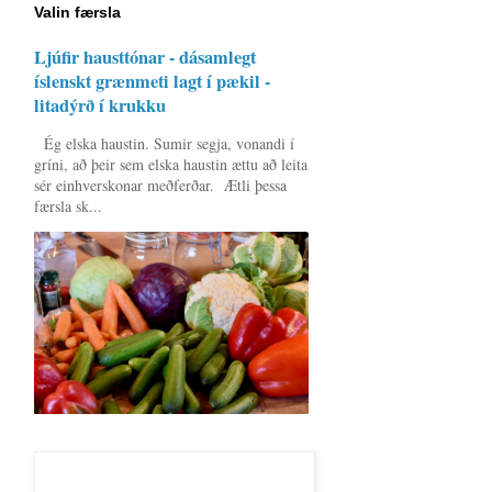
Valin færsla
Ljúfir hausttónar - dásamlegt
íslenskt grænmeti lagt í pækil -
litadýrð í krukku
Ég elska haustin. Sumir segja, vonandi í
gríni, að þeir sem elska haustin ættu að leita
sér einhverskonar meðferðar. Ætli þessa
færsla sk...