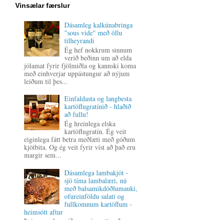
Vinsælar færslur
Dásamleg kalkúnabringa
"sous vide" með öllu
tilheyrandi
Ég hef nokkrum sinnum
verið beðinn um að elda
jólamat fyrir fjölmiðla og kannski koma
með einhverjar uppástungur að nýjum
leiðum til þes...
Einfaldasta og langbesta
kartöflugratínið - hlaðið
að fullu!
Ég hreinlega elska
kartöflugratín. Ég veit
eiginlega fátt betra meðlæti með góðum
kjötbita. Og ég veit fyrir víst að það eru
margir sem...
Dásamlega lambakjöt -
sjö tíma lambalæri, nú
með balsamikdöðlumauki,
ofureinföldu salati og
fullkomnum kartöflum -
heimsótt aftur