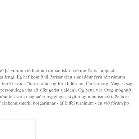
rið þá vorum við hjónin í rómantískri ferð um París í upphafi
r lengi. Ég hef komið til Parísar einu sinni áður fyrir rétt rúmum
borð í svona "túristarútu" og fór í bíltúr um Parísarborg. Vægast sagt
persónulega vita að slíkt gerist sjaldan). Og þetta var alveg mögnuð
maður leit voru magnaðar byggingar, styttur og minnismerki. Þetta er
af einkennismerki borgarinnar - af Eiffel turninum - en við fórum þó