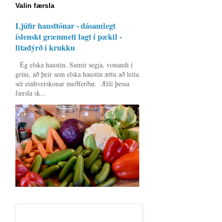
Valin færsla
Ljúfir hausttónar - dásamlegt
íslenskt grænmeti lagt í pækil -
litadýrð í krukku
Ég elska haustin. Sumir segja, vonandi í
gríni, að þeir sem elska haustin ættu að leita
sér einhverskonar meðferðar. Ætli þessa
færsla sk...