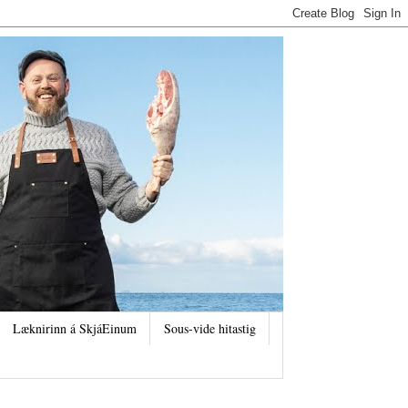
Læknirinn á SkjáEinum
Sous-vide hitastig