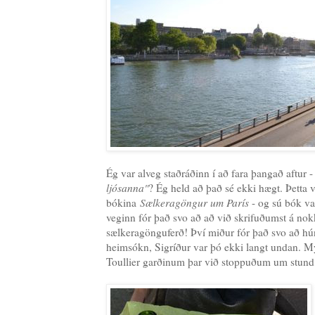
Ég var alveg staðráðinn í að fara þangað aftur - 
ljósanna"
? Ég held að það sé ekki hægt. Þetta 
bókina
Sælkeragöngur um París
- og sú bók va
veginn fór það svo að að við skrifuðumst á no
sælkeragönguferð! Því miður fór það svo að hún
heimsókn, Sigríður var þó ekki langt undan. M
Toullier garðinum þar við stoppuðum um stund 