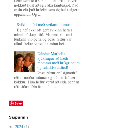
Þeim sem lesa síðuna mína ættu að vera
nokkuð ljóst að ég elska lambakjöt. Það
er án efa það hráefni sem ég hef í algeru
uppáhaldi. Og ...
Svikinn héri með sætkartöflumús
Ég hef ekki oft gert svikinn héra í
minni búskapartíð. Mamma var ansi
lúnkinn við þetta og þessi réttur var
alltaf frekar vinsæll á mínu hei...
Dúndur Marbella
kjúklingur að hætti
mömmu með hrísgrjónum
og salati.Revisited!
Þessi réttur er "signatúr"
réttur móður minnar og hún er frábær
kokkur! Hún hefur verið að elda þennan
rétt síðastliðin fimmtán ...
Save
Sarpurinn
2024
(1)
►