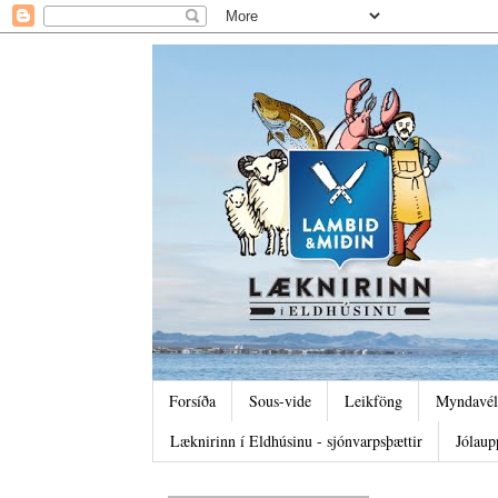
Forsíða
Sous-vide
Leikföng
Myndavél
Læknirinn í Eldhúsinu - sjónvarpsþættir
Jólaup