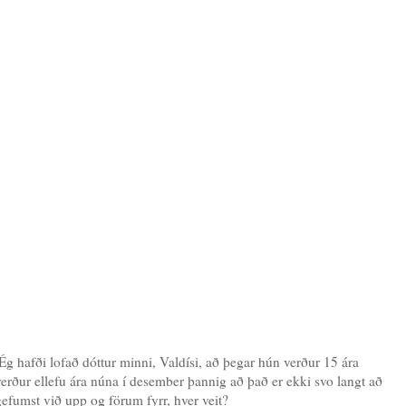
Ég hafði lofað dóttur minni, Valdísi, að þegar hún verður 15 ára
ður ellefu ára núna í desember þannig að það er ekki svo langt að
efumst við upp og förum fyrr, hver veit?