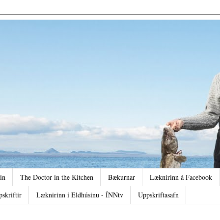
in
The Doctor in the Kitchen
Bækurnar
Læknirinn á Facebook
pskriftir
Læknirinn í Eldhúsinu - ÍNNtv
Uppskriftasafn