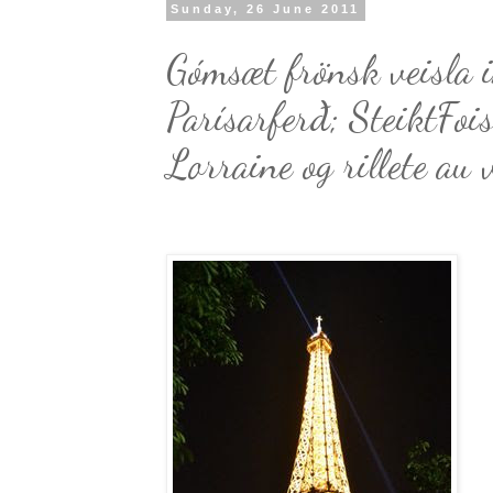
Sunday, 26 June 2011
Gómsæt frönsk veisla 
Parísarferð; SteiktFoi
Lorraine og rillete au 