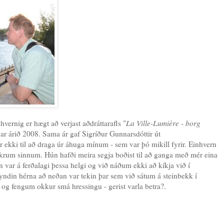
hvernig er hægt að verjast aðdráttarafls "
La Ville-Lumière - borg
var árið 2008. Sama ár gaf Sigríður Gunnarsdóttir út
r ekki til að draga úr áhuga mínum - sem var þó mikill fyrir. Einhvern
kkrum sinnum. Hún hafði meira segja boðist til að ganga með mér eina
 var á ferðalagi þessa helgi og við náðum ekki að kíkja við í
yndin hérna að neðan var tekin þar sem við sátum á steinbekk í
og fengum okkur smá hressingu - gerist varla betra?.