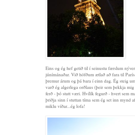
Eins og ég hef getið til í seinustu færslum nýve
júnímánaðar. Við höfðum ætlað að fara til Parísa
þremur árum og þá bara í einn dag. Ég steig um 
varð ég algerlega orðlaus (þeir sem þekkja mig 
ferð - þó stutt væri. Hvílík fegurð - hvert sem 
þriðja sinn í stuttan tíma sem ég set inn mynd 
miklu víðar...ég lofa!