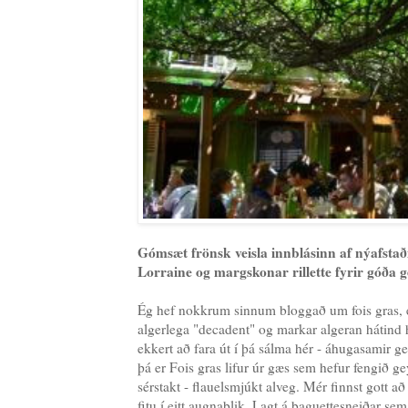
Gómsæt frönsk veisla innblásinn af nýafstað
Lorraine og margskonar rillette fyrir góða g
Ég hef nokkrum sinnum bloggað um fois gras, en
algerlega "decadent" og markar algeran hátind 
ekkert að fara út í þá sálma hér - áhugasamir ge
þá er Fois gras lifur úr gæs sem hefur fengið gey
sérstakt - flauelsmjúkt alveg. Mér finnst gott að e
fitu í eitt augnablik. Lagt á baguettesneiðar se