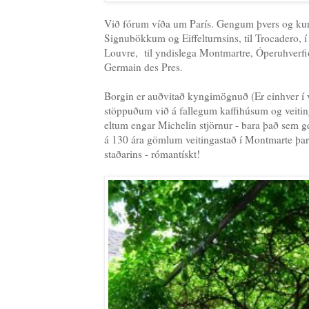
Við fórum víða um París. Gengum þvers og kurs 
Signubökkum og Eiffelturnsins, til Trocadero,
Louvre, til yndislega Montmartre, Óperuhverfið,
Germain des Pres.
Borgin er auðvitað kyngimögnuð (Er einhver í v
stöppuðum við á fallegum kaffihúsum og veit
eltum engar Michelin stjörnur - bara það sem 
á 130 ára gömlum veitingastað í Montmarte þar
staðarins - rómantískt!