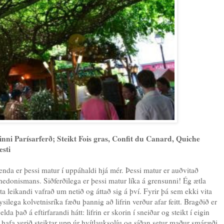
inni Parísarferð; Steikt Fois gras, Confit du Canard, Quiche
esti
da er þessi matur í uppáhaldi hjá mér. Þessi matur er auðvitað
hedonismans. Siðferðilega er þessi matur líka á grensunni! Ég ætla
ta leikandi vafrað um netið og áttað sig á því. Fyrir þá sem ekki vita
silega kolvetnisríka fæðu þannig að lifrin verður afar feitt. Bragðið er
lda það á eftirfarandi hátt: lifrin er skorin í sneiðar og steikt í eigin
m hafa verið steiktar upp úr hvítlauksolíu og síðan setur maður smáræði