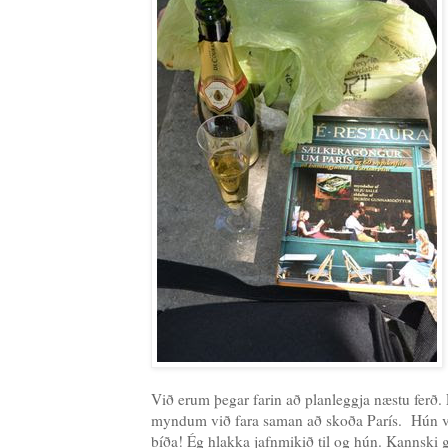
Við erum þegar farin að planleggja næstu ferð. 
myndum við fara saman að skoða París. Hún ver
bíða! Ég hlakka jafnmikið til og hún. Kannski g