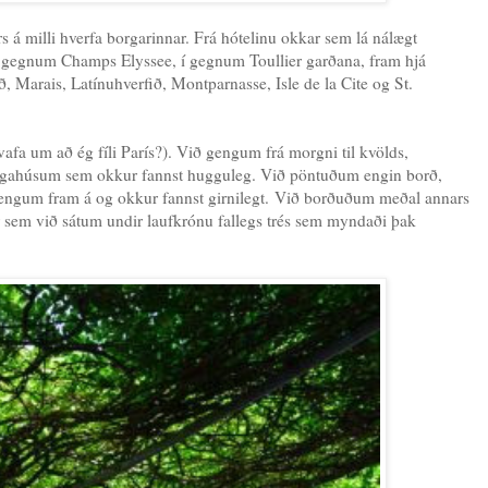
á milli hverfa borgarinnar. Frá hótelinu okkar sem lá nálægt
 í gegnum Champs Elyssee, í gegnum Toullier garðana, fram hjá
 Marais, Latínuhverfið, Montparnasse, Isle de la Cite og St.
afa um að ég fíli París?). Við gengum frá morgni til kvölds,
ingahúsum sem okkur fannst hugguleg. Við pöntuðum engin borð,
gengum fram á og okkur fannst girnilegt. Við borðuðum meðal annars
 sem við sátum undir laufkrónu fallegs trés sem myndaði þak