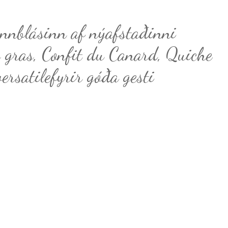
innblásinn af nýafstaðinni
s gras, Confit du Canard, Quiche
versatilefyrir góða gesti