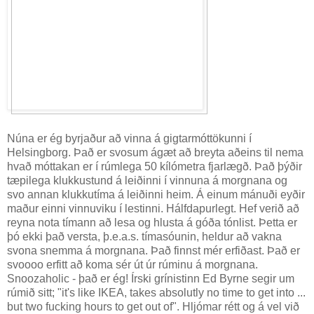
Núna er ég byrjaður að vinna á gigtarmóttökunni í
Helsingborg. Það er svosum ágæt að breyta aðeins til nema
hvað móttakan er í rúmlega 50 kílómetra fjarlægð. Það þýðir
tæpilega klukkustund á leiðinni í vinnuna á morgnana og
svo annan klukkutíma á leiðinni heim. Á einum mánuði eyðir
maður einni vinnuviku í lestinni. Hálfdapurlegt. Hef verið að
reyna nota tímann að lesa og hlusta á góða tónlist. Þetta er
þó ekki það versta, þ.e.a.s. tímasóunin, heldur að vakna
svona snemma á morgnana. Það finnst mér erfiðast. Það er
svoooo erfitt að koma sér út úr rúminu á morgnana.
Snoozaholic - það er ég! Írski grínistinn Ed Byrne segir um
rúmið sitt; "it's like IKEA, takes absolutly no time to get into ...
but two fucking hours to get out of". Hljómar rétt og á vel við