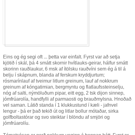
Eins og ég segi oft ... þetta var einfalt. Fyrst var að setja
kjötið í skál, þá 4 smátt skornir hvítlauks-geirar, hálfur smátt
skorinn rauðlaukur, 6 msk af ítölsku rauðvíni sem ég á til á
belju í skápnum, blanda af ferskum kryddjurtum;
rósmarínlauf af tveimur litlum greinum, lauf af nokkrum
greinum af kóngatimian, bergmyntu og flatlaufssteinselju,
nóg af salti, nýmöluðum pipar, eitt egg, 2 tsk dijon sinnep,
jómfrúarolía, handfylli af parmaosti og brauðmylsna. Hnoðað
vel saman. Látið standa í 1 klukkustund í kæli - jafnvel
lengur - þá er það tekið út og litlar bollur mótaðar, sirka
golfboltastórar og svo steiktar í blöndu af smjöri og
jómfrúarolíu.