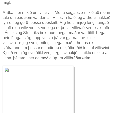
mig!.
Á Skáni er mikið um villisvín. Meira segja svo mikið að menn
tala um þau sem vandamál. Villisvín hafði ég aldrei smakkað
fyrr en ég gerði þessa uppskrift. Mig hefur mjög lengi langað
til að elda villisvín - sennilega er þetta eitthvað sem kviknaði
í Ástríks og Steinríks bókunum þegar maður var lítill. Þegar
þeir félagar slógu upp veislu þá var gjarnan heilsteikt
villisvín - mjög svo girnilegt. Þegar maður heimsækir
slátrarann um þessar mundir þá er kjötborðið fullt af villisvíni.
Kjötið er mjög svo ólíkt venjulegu svínakjöti, miklu dekkra á
litinn, þéttara í sér og með djúpum villibráðarkeim.