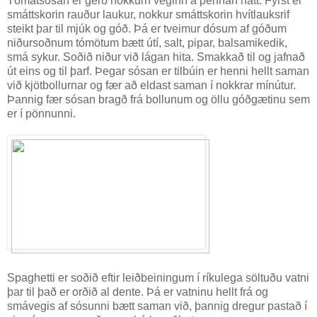
Tómatsósan er gerð nokkurn veginn á þennan hátt. Fyrst er
smáttskorin rauður laukur, nokkur smáttskorin hvítlauksrif
steikt þar til mjúk og góð. Þá er tveimur dósum af góðum
niðursoðnum tómötum bætt útí, salt, pipar, balsamikedik,
smá sykur. Soðið niður við lágan hita. Smakkað til og jafnað
út eins og til þarf. Þegar sósan er tilbúin er henni hellt saman
við kjötbollurnar og fær að eldast saman í nokkrar mínútur.
Þannig fær sósan bragð frá bollunum og öllu góðgætinu sem
er í pönnunni.
Spaghetti er soðið eftir leiðbeiningum í ríkulega söltuðu vatni
þar til það er orðið al dente. Þá er vatninu hellt frá og
smávegis af sósunni bætt saman við, þannig dregur pastað í