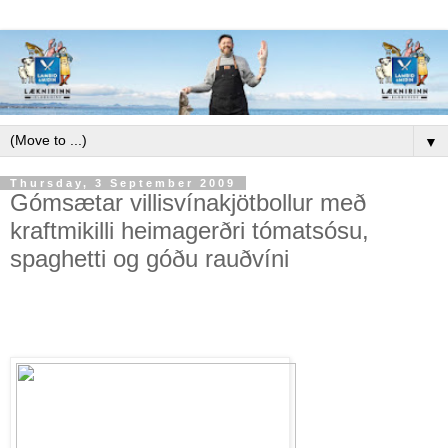
▼
Thursday, 3 September 2009
Gómsætar villisvínakjötbollur með
kraftmikilli heimagerðri tómatsósu,
spaghetti og góðu rauðvíni