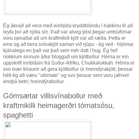
Ég ákvað að vera með einfalda kryddblöndu í hakkinu til að
leyfa því að njóta sín. Það var alveg ljóst þegar umbúðirnar
voru opnaðar að um kraftmikið kjöt var að ræða. Þetta er
eins og að bera svínakjöt saman við rjúpu - ég veit - hljómar
kjánalega en það var það sem mér datt í hug. Ég hef
nokkrum sinnum áður bloggað um kjötbollur. Hérna er ein
uppskrift innblásin frá Suður-Afríku, Chukkalukkah. Hérna er
svo tvær tilraunir að gera kjötbollur úr hreindýrakjöti; þessar
hélt ég að væru "ultimate" og svo þessar sem voru jafnvel
ennþá betri; hreindýrabollur.
Gómsætar villisvínabollur með
kraftmikilli heimagerðri tómatsósu,
spaghetti