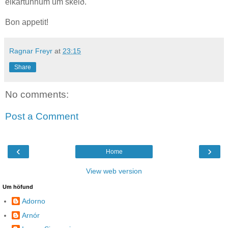
eikartunnum um skeið.
Bon appetit!
Ragnar Freyr
at
23:15
Share
No comments:
Post a Comment
‹
›
Home
View web version
Um höfund
Adorno
Arnór