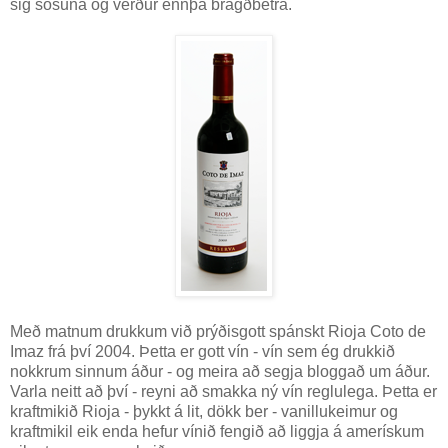
sig sósuna og verður ennþá bragðbetra.
Með matnum drukkum við prýðisgott spánskt Rioja Coto de
Imaz frá því 2004. Þetta er gott vín - vín sem ég drukkið
nokkrum sinnum áður - og meira að segja bloggað um áður.
Varla neitt að því - reyni að smakka ný vín reglulega. Þetta er
kraftmikið Rioja - þykkt á lit, dökk ber - vanillukeimur og
kraftmikil eik enda hefur vínið fengið að liggja á amerískum